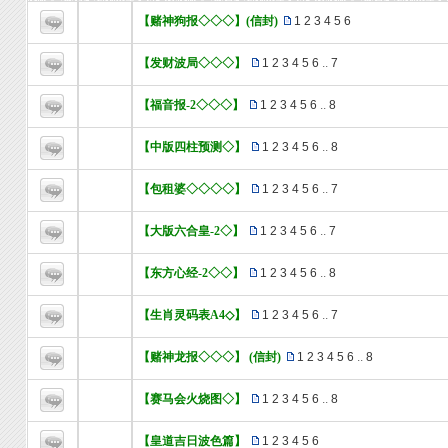
【赌神狗报◇◇◇】(信封)
1
2
3
4
5
6
【发财波局◇◇◇】
1
2
3
4
5
6
..
7
【福音报-2◇◇◇】
1
2
3
4
5
6
..
8
【中版四柱预测◇】
1
2
3
4
5
6
..
8
【包租婆◇◇◇◇】
1
2
3
4
5
6
..
7
【大版六合皇-2◇】
1
2
3
4
5
6
..
7
【东方心经-2◇◇】
1
2
3
4
5
6
..
8
【生肖灵码表A4◇】
1
2
3
4
5
6
..
7
【赌神龙报◇◇◇】 (信封)
1
2
3
4
5
6
..
8
【赛马会火烧图◇】
1
2
3
4
5
6
..
8
【皇道吉日波色篇】
1
2
3
4
5
6