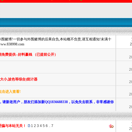
围赌博!一切参与外围赌博的后果自负,本站概不负责,请互相通知!未满十
838998.com
2
期免费提供--好料赢钱 （已提前公开）
2
2
双,大小,波色等综合)统计器
2
点击进入查看!
2
，请新老用户，朋友们添加新QQ1836688338，以免失去联系，非常感谢你
2
受骗与本站无关！
1
2
3
4
5
6
..
7
2