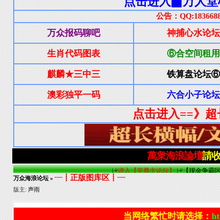
┈┋正版图库区┋┈
万众海浪论坛
»
版主:
声雨
当网络繁忙时请选择：
ht