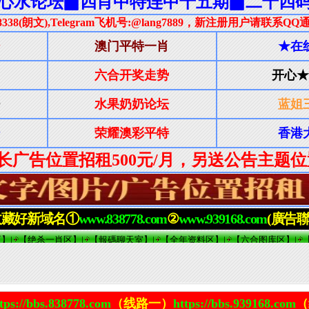
tps://bbs.838778.com
（线路一）
https://bbs.939168.com
（