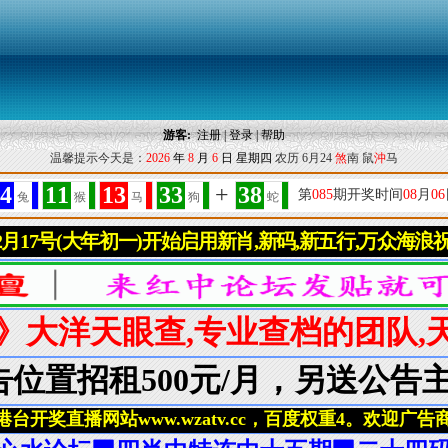
游客:
注册
|
登录
|
帮助
温馨提示今天是：
2026
年
8
月
6
日
星期四
农历 6月24
煞
南 鼠
沖
马