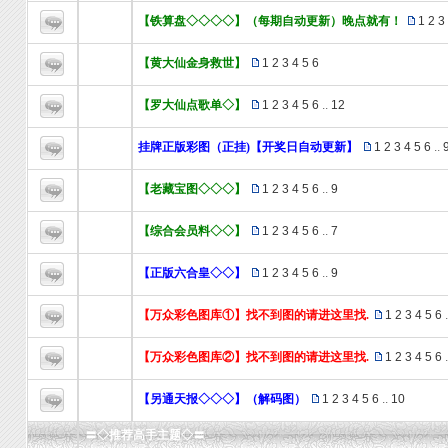
【铁算盘◇◇◇◇】（每期自动更新）晚点就有！
1
2
3
【黄大仙金身救世】
1
2
3
4
5
6
【罗大仙点歌单◇】
1
2
3
4
5
6
..
12
挂牌正版彩图（正挂)【开奖日自动更新】
1
2
3
4
5
6
..
【老藏宝图◇◇◇】
1
2
3
4
5
6
..
9
【综合会员料◇◇】
1
2
3
4
5
6
..
7
【正版六合皇◇◇】
1
2
3
4
5
6
..
9
【万众彩色图库①】找不到图的请进这里找.
1
2
3
4
5
6
.
【万众彩色图库②】找不到图的请进这里找.
1
2
3
4
5
6
.
【另通天报◇◇◇】（解码图）
1
2
3
4
5
6
..
10
〓◇推荐高手主题◇〓