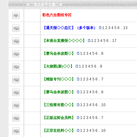
〓◇顶尖高手主题◇〓
彩色六合图纸专区
【通天报◇◇总汇】（多个版本）
1
2
3
4
5
6
..
13
【本港台直播报◇◇◇◇】
1
2
3
4
5
6
..
17
【赛马会杀波图◇】
1
2
3
4
5
6
..
8
【火烧图(新)◇◇】
1
2
3
4
5
6
..
9
【精版专刊◇◇◇】
1
2
3
4
5
6
..
7
【赛马会杀波图◇】
1
2
3
4
5
6
..
8
【三怪禁肖图◇◇】
1
2
3
4
5
6
..
10
【正版运财会员料】
1
2
3
4
5
6
..
7
【正宗玄机料◇◇】
1
2
3
4
5
6
..
10