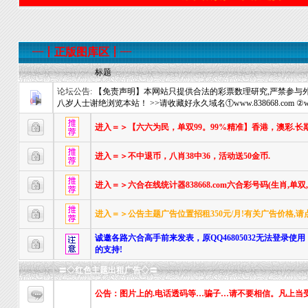
┈┋正版图库区┋┈
标题
论坛公告:
【免责声明】本网站只提供合法的彩票数理研究,严禁参与外
八岁人士谢绝浏览本站！ >>请收藏好永久域名①www.838668.com ②www.
进入＝＞【六六为民，单双99。99%精准】香港，澳彩.长
进入＝＞不中退币，八肖38中36，活动送50金币.
进入＝＞六合在线统计器838668.com六合彩号码(生肖,单
进入＝＞公告主题广告位置招租350元/月!有关广告价格,请
诚邀各路六合高手前来发表，原QQ46805032无法登录使用
的支持!
〓◇红色主题出租广告◇〓
公告：图片上的.电话透码等…骗子…请不要相信。凡上当