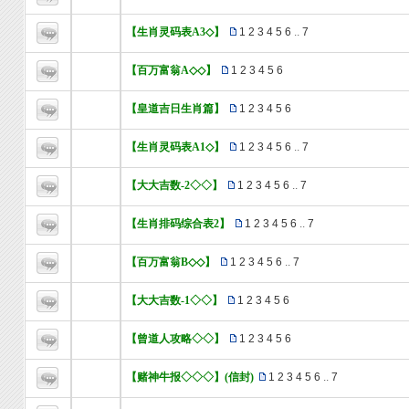
【生肖灵码表A3◇】
1
2
3
4
5
6
..
7
【百万富翁A◇◇】
1
2
3
4
5
6
【皇道吉日生肖篇】
1
2
3
4
5
6
【生肖灵码表A1◇】
1
2
3
4
5
6
..
7
【大大吉数-2◇◇】
1
2
3
4
5
6
..
7
【生肖排码综合表2】
1
2
3
4
5
6
..
7
【百万富翁B◇◇】
1
2
3
4
5
6
..
7
【大大吉数-1◇◇】
1
2
3
4
5
6
【曾道人攻略◇◇】
1
2
3
4
5
6
【赌神牛报◇◇◇】(信封)
1
2
3
4
5
6
..
7