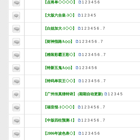
【点将单◇◇◇◇】
1
2
3
4
5
6
【大版六合皇-3◇】
1
2
3
4
5
【白姐加大-1◇◇】
1
2
3
4
5
6
..
7
【财神指路A◇◇】
1
2
3
4
5
6
..
7
【精装彩霸王彩◇】
1
2
3
4
5
6
..
7
【特新五鬼A◇◇】
1
2
3
4
5
6
【特码单双王◇◇】
1
2
3
4
5
6
..
7
【广州传真猜特诗】 (期期自动更新)
1
2
3
4
5
【福音报-1◇◇◇】
1
2
3
4
5
6
..
7
【中版四柱预测-1】
1
2
3
4
5
6
..
7
【2006年波色表◇】
1
2
3
4
5
6