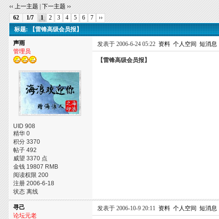
‹‹ 上一主题
|
下一主题 ››
62
1/7
1
2
3
4
5
6
7
››
标题: 【雷锋高级会员报】
声雨
发表于 2006-6-24 05:22
资料
个人空间
短消息
管理员
【雷锋高级会员报】
UID 908
精华 0
积分 3370
帖子 492
威望 3370 点
金钱 19807 RMB
阅读权限 200
注册 2006-6-18
状态 离线
寻己
发表于 2006-10-9 20:11
资料
个人空间
短消息
论坛元老