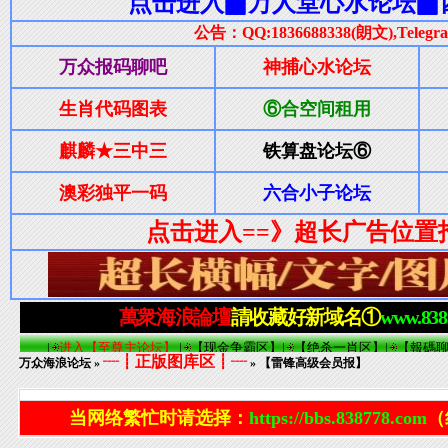
┈┋正版图库区┋┈
万众海浪论坛
»
» 【雷锋高级会员报】
当网络繁忙时请选择：
https://bbs.838778.com
（