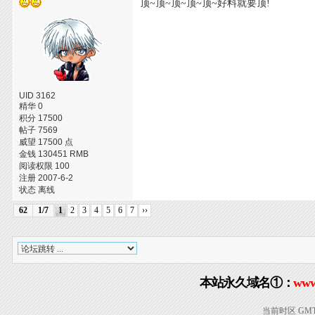
顶~顶~顶~顶~顶~好料就要顶!
UID 3162
精华 0
积分 17500
帖子 7569
威望 17500 点
金钱 130451 RMB
阅读权限 100
注册 2007-6-2
状态 离线
62
1/7
1
2
3
4
5
6
7
››
本站永久域名①：
www
当前时区 GMT+8