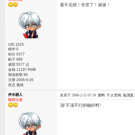
看不见呀！辛苦了！谢谢！
UID 1525
精华 0
积分 5577
帖子 888
威望 5577 点
金钱 11197 RMB
阅读权限 90
注册 2006-9-26
状态 离线
伊水丽人
发表于 2008-2-21 07:19
资料
个人空间
短消息
银牌元老
顶!不顶不行的确好料!