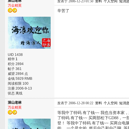
深山老林
发表于 2006-12-23 01:50
资料
个人空间
短消
万众精英
辛苦了
UID 1438
精华
1
积分 2894
帖子 361
威望 2894 点
金钱 5929 RMB
阅读权限 100
注册 2006-9-13
状态 离线
深山老林
发表于 2006-12-28 00:22
资料
个人空间
短消
万众精英
等我中了特码.有了钱~~ 我也当资本家，
了特码.有了钱~~ 买两部松下GD88，
登！ 等我中了特码.有了钱~~ 买两台电
的， 一个是女的. 然后自己和自己聊. 