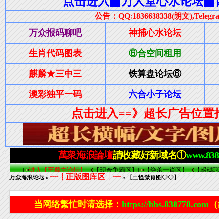
┈┋正版图库区┋┈
万众海浪论坛
»
» 【三怪禁肖图◇◇】
当网络繁忙时请选择：
https://bbs.838778.com
（