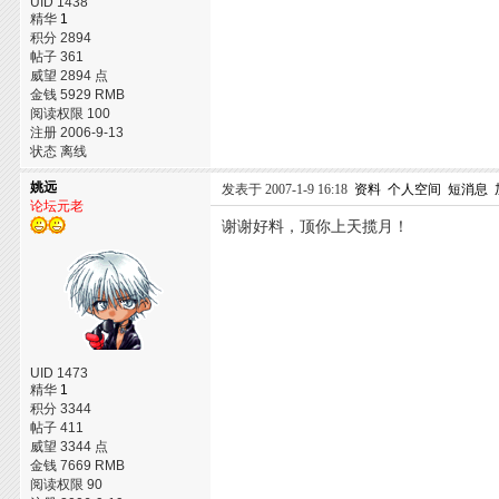
UID 1438
精华
1
积分 2894
帖子 361
威望 2894 点
金钱 5929 RMB
阅读权限 100
注册 2006-9-13
状态 离线
姚远
发表于 2007-1-9 16:18
资料
个人空间
短消息
论坛元老
谢谢好料，顶你上天揽月！
UID 1473
精华
1
积分 3344
帖子 411
威望 3344 点
金钱 7669 RMB
阅读权限 90