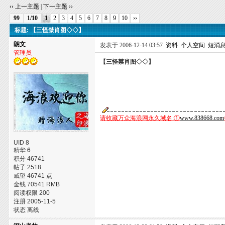
‹‹ 上一主题
|
下一主题 ››
99
1/10
1
2
3
4
5
6
7
8
9
10
››
标题: 【三怪禁肖图◇◇】
朗文
发表于 2006-12-14 03:57
资料
个人空间
短消
管理员
【三怪禁肖图◇◇】
请收藏万众海浪网永久域名:①
www.838668.com
UID 8
精华
6
积分 46741
帖子 2518
威望 46741 点
金钱 70541 RMB
阅读权限 200
注册 2005-11-5
状态 离线