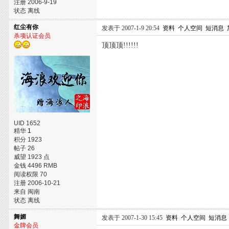
注册 2006-9-19
状态 离线
红尘有你
发表于 2007-1-9 20:54
资料
个人空间
短消息
杀项认证会员
顶顶顶!!!!!!
UID 1652
精华
1
积分 1923
帖子 26
威望 1923 点
金钱 4496 RMB
阅读权限 70
注册 2006-10-21
来自 闽南
状态 离线
舞媚
发表于 2007-1-30 15:45
资料
个人空间
短消息
金牌会员