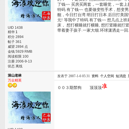
了钱~~ 买房买两套，一套睡觉，一套上
特码.有了钱~~ 也要做变性手术，想变
舰，今日打台湾.明日打日本.后日打美国
元! 等我中了特码.有了钱~~ 想几点上
床， 想打横睡就打横睡, 想打竖睡就打竖
UID 1438
带着妻子孩子.一家大细.环球潇洒走一回
精华
1
积分 2894
帖子 361
威望 2894 点
金钱 5929 RMB
阅读权限 100
注册 2006-9-13
状态 离线
深山老林
发表于 2007-1-6 05:31
资料
个人空间
短消息
万众精英
００３期禁狗 顶顶顶