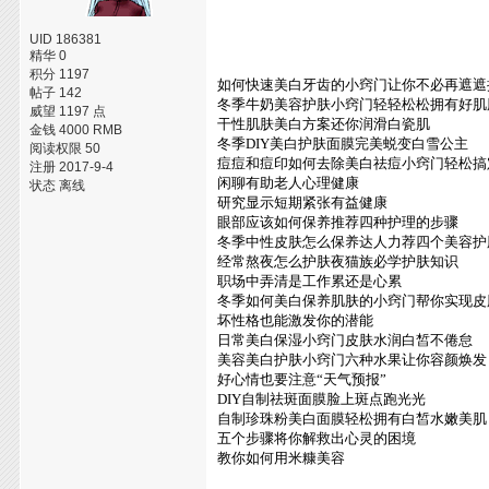
UID 186381
精华 0
积分 1197
如何快速美白牙齿的小窍门让你不必再遮遮
帖子 142
冬季牛奶美容护肤小窍门轻轻松松拥有好肌
威望 1197 点
干性肌肤美白方案还你润滑白瓷肌
金钱 4000 RMB
冬季DIY美白护肤面膜完美蜕变白雪公主
阅读权限 50
痘痘和痘印如何去除美白祛痘小窍门轻松搞
注册 2017-9-4
闲聊有助老人心理健康
状态 离线
研究显示短期紧张有益健康
眼部应该如何保养推荐四种护理的步骤
冬季中性皮肤怎么保养达人力荐四个美容护
经常熬夜怎么护肤夜猫族必学护肤知识
职场中弄清是工作累还是心累
冬季如何美白保养肌肤的小窍门帮你实现皮
坏性格也能激发你的潜能
日常美白保湿小窍门皮肤水润白皙不倦怠
美容美白护肤小窍门六种水果让你容颜焕发
好心情也要注意“天气预报”
DIY自制祛斑面膜脸上斑点跑光光
自制珍珠粉美白面膜轻松拥有白皙水嫩美肌
五个步骤将你解救出心灵的困境
教你如何用米糠美容