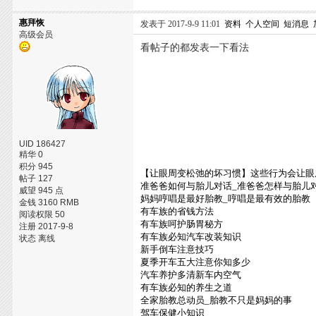
惠拜恢
发表于 2017-9-9 11:01
资料
个人空间
短消息
高级会员
看帖子的都发表一下看法
UID 186427
精华 0
积分 945
【让眼周变松弛的坏习惯】这些行为会让眼
帖子 127
准爸爸如何与胎儿对话_准爸爸怎样与胎儿
威望 945 点
妈妈哼唱是最好胎教_哼唱是最有效的胎教
金钱 3160 RMB
有车族的省钱方法
阅读权限 50
有车族呵护肠胃秘方
注册 2017-9-8
有车族必知汽车改装知识
状态 离线
新手倒车注意技巧
夏季开车五大注意你知多少
汽车养护多清新车内空气
有车族必知的养生之道
全家胎教总动员_胎教不只是妈妈的事
驾车保健小知识