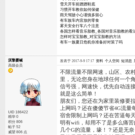
雪天开车前蹭蹭鞋底
习惯开车教你如何保健
雨天驾驶小心谨慎多留心
有车族车内宜放的零食
雾天安全行车八个注意
各国怎样看音乐胎教_各国对音乐胎教的看
怎样对宝宝胎教_对宝宝胎教的方法
有车一族夏日危机你准备好对策了吗
溟擎霎碱
发表于 2017-9-9 17:17
资料
个人空间
短消息
高级会员
不限流量不限网速，山区、农村
里，无论您身在地球任何一个
信号强，网速快，优先自动连
就是这么简单！
朋友们，您还在为家里装修要
上网吗？还在傻傻节省4G流量
UID 186422
宿舍限制上网吗？还在苦逼每天
精华 0
积分 806
明有wifi，却用不了是多么
帖子 52
几个G的流量，壕！？还是无
威望 806 点