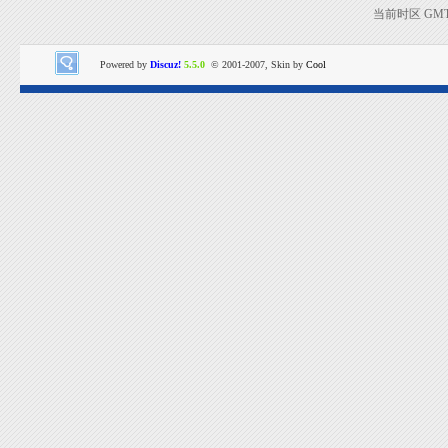
当前时区 GMT+8
Powered by
Discuz!
5.5.0
© 2001-2007, Skin by
Cool