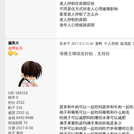
老人抑郁症前期症状
不同居住方式对老人心理健康影响
家里老人抑郁了怎么办
老人抑郁的原因
老年人心情烦躁原因
黛美大
发表于 2017-9-3 11:44
资料
个人空间
短消息
金牌会员
请楼主继续发好贴，支持你
UID 186316
精华 0
积分 2532
莴笋和牛肉可以一起吃吗莴笋和牛肉一起吃
帖子 316
桃子和葡萄可以一起吃吗葡萄和什么相克
威望 2532 点
吃桃子可以减肥吗吃哪些水果可以减肥
金钱 8450 RMB
阅读权限 70
佛手果要削皮吗佛手果的价格是多少
注册 2017-8-30
竹笋可以和鸡蛋一起吃吗吃竹笋有哪些注意
状态 离线
桃子可以和萝卜一起吃吗萝卜和什么相克