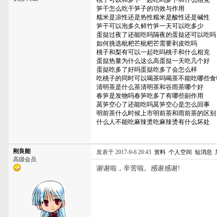
笋干怎么吃干笋子的功效与作用
糯米是凉性还是热性糯米是酸性还是碱性
笋干可以泡多久鲜竹笋一天可以吃多少
蛋挞过夜了还能吃吗隔夜的蛋挞还可以吃吗
如何挑选枇杷芒枇杷芒需要剥皮吃吗
桃子和梨有可以一起吃吗桃子和什么相克
蛋挞热量为什么这么高蛋挞一天吃几个好
蛋挞吃多了好吗蛋挞吃多了会怎么样
吃桃子的同时可以喝茶吗喝茶不能吃哪些食
清明茶是什么茶清明茶和谷雨茶哪个好
春笋是发物吗春笋吃多了有哪些副作用
莴笋空心了还能吃吗莴笋空心是怎么回事
明前茶什么时候上市明前茶和雨前茶的区别
什么人不能吃麻辣烫吃麻辣烫有什么坏处
刚良能
发表于 2017-9-6 20:43
资料
个人空间
短消息
高级会员
谢谢啦，辛苦啦。感谢感谢!