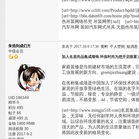
[url=http://www.cclift.com/Product/bp
[url=http://bbs.dabin69.com/home.
伤吊装网络吊兜 吊装网带[/url] [url=http://bbs
汽车吊网 装卸汽车网式吊具 无损伤吊装网络
朱浩到成们方
发表于 2017-10-9 17:30
资料
个人空间
短消息
中级会员
加入名居尚品集成墙饰 环保时尚为您开启致富
家庭装修是当前建材市场的主流需求，
工业发展的新方向。greenjiezhu
在名称集成墙是中国加入了环保技术的
家居的开放享受绿色生活。在墙的名字
温，节能四，噪音，专业的静音，一级
UID 186349
易清洗，不易变形，4d，节省空间，体
精华 0
积分 495
[url=http://www.mingju51
帖子 66
染，无异味，无任何副学对人类和环境
威望 495 点
域。以综合环境质量的名义，注重墙面的
金钱 1900 RMB
强大的产品，为人民的生活质量做出了积极
阅读权限 30
将因此改变新的格局变化。
注册 2017-9-2