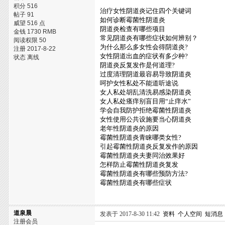
积分 516
治疗女性阴道炎记住四个关键词
帖子 91
如何诊断霉菌性阴道炎
威望 516 点
阴道炎检查有哪些项目
金钱 1730 RMB
常见阴道炎有哪些症状如何辨别？
阅读权限 50
为什么那么多女性会得阴道炎?
注册 2017-8-22
女性阴道出血的症状有多少种?
状态 离线
阴道炎反复发作是何道理?
过度清理阴道最容易导致阴道炎
呵护女性私处不能道听途说
女人私处胡乱清洗易感染阴道炎
女人私处瘙痒别盲目用“止痒水”
学会自我防护拒绝霉菌性阴道炎
女性使用公共设施要当心阴道炎
老年性阴道炎的原因
霉菌性阴道炎青睐哪类女性?
引起霉菌性阴道炎反复发作的原因
霉菌性阴道炎夫妻同治效果好
怎样防止霉菌性阴道炎复发
霉菌性阴道炎有哪些预防方法?
霉菌性阴道炎有哪些症状
道泉晨
发表于 2017-8-30 11:42
资料
个人空间
短消息
注册会员