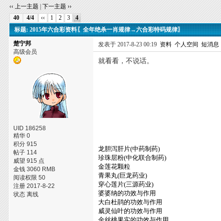
‹‹ 上一主题
|
下一主题 ››
40
4/4
‹‹
1
2
3
4
标题: 2015年六合彩资料〖全年绝杀一肖规律→六合彩特码规律〗
楚宁邦
发表于 2017-8-23 00:19
资料
个人空间
短消息
高级会员
就看看，不说话。
UID 186258
精华 0
积分 915
龙胆泻肝片(中药制药)
帖子 114
珍珠层粉(中化联合制药)
威望 915 点
金莲花颗粒
金钱 3060 RMB
青果丸(巨龙药业)
阅读权限 50
穿心莲片(三源药业)
注册 2017-8-22
婆婆纳的功效与作用
状态 离线
大白杜鹃的功效与作用
威灵仙叶的功效与作用
金丝桃果实的功效与作用