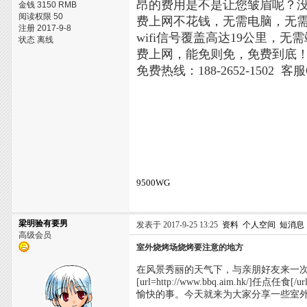
昂的费用是不是让您皱眉呢？没关
金钱 3150 RMB
阅读权限 50
费上网不花钱，无需电脑，无
注册 2017-9-8
wifi信号覆盖高达19公里
状态 离线
费上网，能免则免，免费到底
免费热线：188-2652-1502 客服
9500WG
梁明验有要男
发表于 2017-9-25 13:25
资料
个人空间
短消息
高级会员
室外烧烤场烧烤要注意的地方
在风景秀丽的天气下，与亲朋好友来一次室外[url=htt
[url=http://www.bbq.aim.
愉快的事。今天就来为大家分享一些室