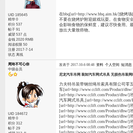
在bbq[url=http://www.bbq.
UID 185645
精华 0
不要在烧烤炉附迎嬉戏玩耍。在食物安
积分 537
会影响食物的保鲜度，建议尽快食用。
帖子 91
放出大量致癌物。
威望 537 点
金钱 2020 RMB
阅读权限 50
注册 2017-7-14
状态 离线
周玲不可心你
发表于 2017-10-6 08:48
资料
个人空间
短消息
中级会员
尼龙汽车吊网 装卸汽车网式吊具 无损伤吊装网
力夫特吊装带钢丝绳吊索具有限公司零五二三八六九三五八
车[url=http://www.cclift.com/Pro
[url=http://www.cclift.com/Product/d
汽车网式吊具,[url=http://www.cclift.com/Pr
[url=http://www.cclift.com/Product/dhw/
[url=http://www.cclift.com/Product/dhw/
UID 184672
[url=http://www.cclift.com/Product/d
精华 0
[url=http://www.cclift.com/Product/dh
积分 312
[url=http://www.cclift.com/Product/d
帖子 29
[url=http://www.cclift.com/Product/dhw/