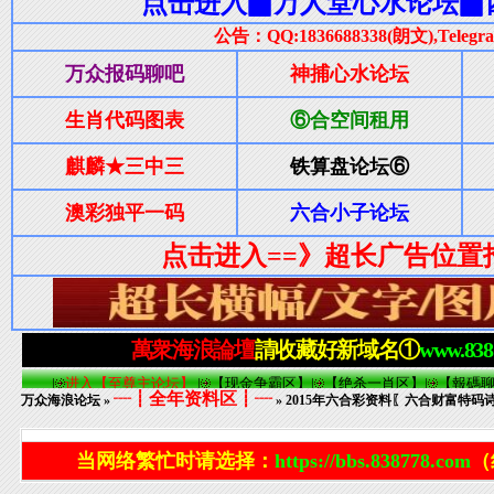
┈┋全年资料区┋┈
万众海浪论坛
»
» 2015年六合彩资料〖六合财富特码诗
当网络繁忙时请选择：
https://bbs.838778.com
（