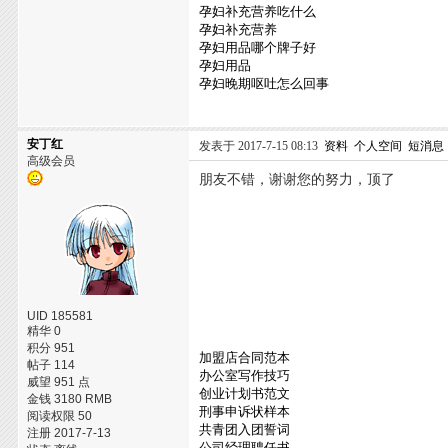
孕妇补充营养吃什么
孕妇补充营养
孕妇用品哪个牌子好
孕妇用品
孕妇晚期呕吐怎么回事
安丁红
发表于 2017-7-15 08:13
资料
个人空间
短消息
高级会员
朋友不错，谢谢您的努力，顶了
UID 185581
精华 0
积分 951
加盟店合同范本
帖子 114
办公室写作技巧
威望 951 点
创业计划书范文
金钱 3180 RMB
刑事申诉状样本
阅读权限 50
共青团入团誓词
注册 2017-7-13
公司经理聘任书