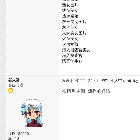
熟女图片
热辣美女
热辣媚娘
灰丝美女图片
灰丝美女
火辣美女图片
火辣美女
火辣女孩
潜入搜查官美女
潜入搜查官
漂亮学生妹
谷人富
发表于 2017-7-12 19:59
资料
个人空间
短消息
高级会员
很精典,谢谢! 难得的好贴
UID 185526
精华 0