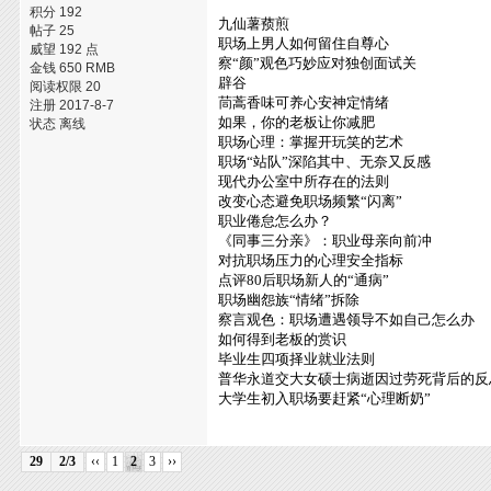
积分 192
九仙薯蓣煎
帖子 25
职场上男人如何留住自尊心
威望 192 点
察“颜”观色巧妙应对独创面试关
金钱 650 RMB
辟谷
阅读权限 20
茼蒿香味可养心安神定情绪
注册 2017-8-7
如果，你的老板让你减肥
状态 离线
职场心理：掌握开玩笑的艺术
职场“站队”深陷其中、无奈又反感
现代办公室中所存在的法则
改变心态避免职场频繁“闪离”
职业倦怠怎么办？
《同事三分亲》：职业母亲向前冲
对抗职场压力的心理安全指标
点评80后职场新人的“通病”
职场幽怨族“情绪”拆除
察言观色：职场遭遇领导不如自己怎么办
如何得到老板的赏识
毕业生四项择业就业法则
普华永道交大女硕士病逝因过劳死背后的反
大学生初入职场要赶紧“心理断奶”
29
2/3
‹‹
1
2
3
››