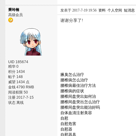
秉玲楠
发表于 2017-7-19 19:56
资料
个人空间
短消息
高级会员
谢谢分享了!
UID 185674
精华 0
积分 1434
腋臭怎么治疗
帖子 148
腰椎病怎么治疗
威望 1434 点
腰椎病最佳治疗方法
金钱 4790 RMB
腰椎病的症状
阅读权限 50
腰椎间盘突出如何治
注册 2017-7-15
腰椎间盘突出怎么治疗
状态 离线
腰椎间盘突出能治好吗
自体血清注射美容
自慰
自慰危害
自慰器
自慰器具