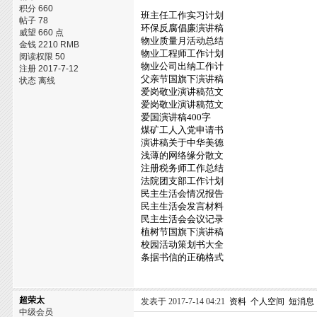
积分 660
班主任工作实习计划
帖子 78
环保反腐倡廉演讲稿
威望 660 点
物业质量月活动总结
金钱 2210 RMB
物业工程师工作计划
阅读权限 50
物业公司出纳工作计
注册 2017-7-12
父亲节国旗下演讲稿
状态 离线
爱岗敬业演讲稿范文
爱岗敬业演讲稿范文
爱国演讲稿400字
煤矿工人入党申请书
演讲稿关于中华美德
浅薄的网络缘分散文
注册税务师工作总结
法院团支部工作计划
民主生活会情况报告
民主生活会发言材料
民主生活会会议记录
植树节国旗下演讲稿
校园活动策划书大全
条据书信的正确格式
超荣太
发表于 2017-7-14 04:21
资料
个人空间
短消息
中级会员