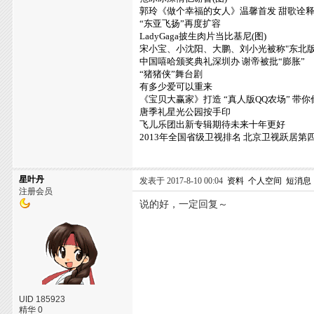
郭玲《做个幸福的女人》温馨首发 甜歌诠
“东亚飞扬”再度扩容
LadyGaga披生肉片当比基尼(图)
宋小宝、小沈阳、大鹏、刘小光被称"东北版F
中国嘻哈颁奖典礼深圳办 谢帝被批“膨胀”
“猪猪侠”舞台剧
有多少爱可以重来
《宝贝大赢家》打造 “真人版QQ农场” 带
唐季礼星光公园按手印
飞儿乐团出新专辑期待未来十年更好
2013年全国省级卫视排名 北京卫视跃居第
星叶丹
发表于 2017-8-10 00:04
资料
个人空间
短消息
注册会员
说的好，一定回复～
UID 185923
精华 0