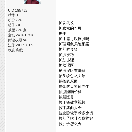
UID 185712
精华 0
积分 720
护发乌发
帖子 70
护发素的作用
威望 720 点
护手
金钱 2410 RMB
护手霜可以擦脸吗
阅读权限 50
护理紧急风险预案
注册 2017-7-16
护肝的食物
状态 离线
护肤技巧
护肤步骤
护肤误区
护肤误区有哪些
抬头纹怎么去除
抽搐的原因
抽烟的人如何养生
抽脂隆胸价格
抽脂隆鼻
拉丁舞教学视频
拉丁舞曲大全
拉皮除皱手术多少钱
拉肚子吃什么食物好
拉肚子怎么办