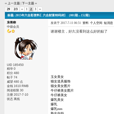
‹‹ 上一主题
|
下一主题 ››
29
2/3
‹‹
1
2
3
››
标题: 2015年六合彩资料〖六合财富特码诗〗（001期→152期）
东将称
发表于 2017-7-11 06:51
资料
个人空间
短消息
中级会员
谢谢楼主，好久没看到这么好的贴了
UID 185450
精华 0
积分 480
玉女美女
帖子 74
猫女道具服饰
威望 480 点
猫女美女图片
金钱 1610 RMB
阅读权限 30
牛仔裤美女图片
注册 2017-7-10
牛仔裤美女
状态 离线
爆乳美女
爆乳
爆乳mm
熟女自拍