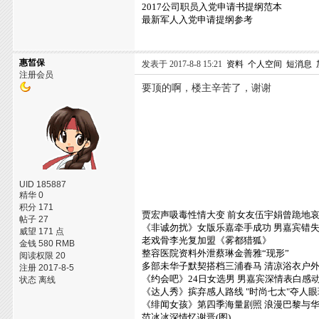
2017公司职员入党申请书提纲范本
最新军人入党申请提纲参考
惠皙保
发表于 2017-8-8 15:21
资料
个人空间
短消息
注册会员
要顶的啊，楼主辛苦了，谢谢
UID 185887
精华 0
积分 171
贾宏声吸毒性情大变 前女友伍宇娟曾跪地
帖子 27
《非诚勿扰》女版乐嘉牵手成功 男嘉宾错
威望 171 点
老戏骨李光复加盟《雾都猎狐》
金钱 580 RMB
整容医院资料外泄蔡琳金善雅“现形”
阅读权限 20
多部未华子默契搭档三浦春马 清凉浴衣户
注册 2017-8-5
《约会吧》24日女选男 男嘉宾深情表白感
状态 离线
《达人秀》摈弃感人路线 "时尚七太"夺人眼
《绯闻女孩》第四季海量剧照 浪漫巴黎与
范冰冰深情忆谢晋(图)