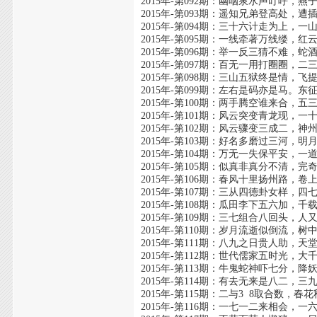
2015年-第092期：幽咽泉水声叮呼，燕
2015年-第093期：遥知兄弟登高处，遭
2015年-第094期：三十六计走为上，一
2015年-第095期：一线牵著万线缕，红
2015年-第096期：举一反三猜不难，蛇
2015年-第097期：百无一用打圈圈，二
2015年-第098期：三山五狱终是情，飞
2015年-第099期：左右是码亦是马。东
2015年-第100期：两手腾空谁来合，五
2015年-第101期：风云突变青龙现，一
2015年-第102期：风云骤变三成二，神
2015年-第103期：好名多磨过三河，明
2015年-第104期：万无一失保平安，一
2015年-第105期：似真非真分不清，完
2015年-第106期：春风十里扬州路，卷
2015年-第107期：三从四德卦女样，四
2015年-第108期：瓜田李下五六加，千
2015年-第109期：三七组合八回头，人
2015年-第110期：岁月流逝似倒流，树
2015年-第111期：八九之日贵人助，天
2015年-第112期：世代儒家五时光，大
2015年-第113期：牛鬼蛇神吓七分，降
2015年-第114期：有去无来是八二，三
2015年-第115期：二与3 8取合数，春
2015年-第116期：一七一二来相会，一