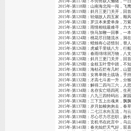
2015年-第117期：不劳而获人懒猪，一
2015年-第118期：山南海北闯一闯，飞
2015年-第119期：斜月三更门关开，回
2015年-第120期：轻烟故人四五家，顺
2015年-第121期：罗汉本来爱单身，万
2015年-第122期：雨情相锐最难寻，力
2015年-第123期：快马加鞭一回事，一
2015年-第124期：桃花尽日随流水，洞
2015年-第125期：蜡烛有心还惜别，替
2015年-第126期：虎威千里镇八方，行
2015年-第127期：春雨绵绵润万物，八
2015年-第128期：斜月三更门关开，回
2015年-第129期：金枝玉叶雪中踏，不
2015年-第130期：海枯石烂有几时，山
2015年-第131期：女将单骑士战场，手
2015年-第132期：才高七斗差一升，分
2015年-第133期：解得二四与三六，人
2015年-第134期：名存实亡唔四死，生
2015年-第135期：八九三四特码出，家
2015年-第136期：三下五上出魂来，飘
2015年-第137期：岁月如梭匆匆去，春
2015年-第138期：二七江水向五流，与
2015年-第139期：尽心尽力尽忠职，扬
2015年-第140期：玄机书在此言中，乌
2015年-第141期：春光灿烂天气好，双