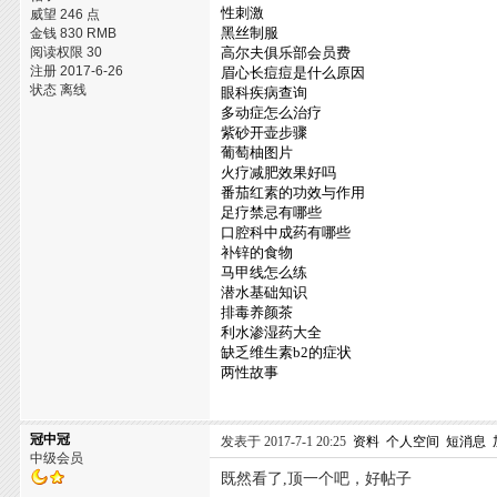
性刺激
威望 246 点
黑丝制服
金钱 830 RMB
阅读权限 30
高尔夫俱乐部会员费
注册 2017-6-26
眉心长痘痘是什么原因
状态 离线
眼科疾病查询
多动症怎么治疗
紫砂开壶步骤
葡萄柚图片
火疗减肥效果好吗
番茄红素的功效与作用
足疗禁忌有哪些
口腔科中成药有哪些
补锌的食物
马甲线怎么练
潜水基础知识
排毒养颜茶
利水渗湿药大全
缺乏维生素b2的症状
两性故事
冠中冠
发表于 2017-7-1 20:25
资料
个人空间
短消息
中级会员
既然看了,顶一个吧，好帖子