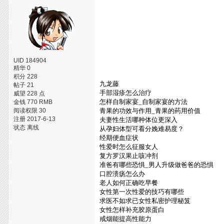
UID 184904
精华 0
积分 228
九龙藤
帖子 21
手部湿疹怎么治疗
威望 228 点
怎样自制家宴_自制家宴的方法
金钱 770 RMB
阅读权限 30
青果的功效与作用_青果的药用价值
注册 2017-6-13
夫妻性生活哪种体位更深入
状态 离线
从孕妇体型可看分娩难易度？
经期便血症状
性爱时怎么征服女人
复方罗汉果止咳冲剂
准爸有哪些恐惧_男人升级做爸爸的恐惧
口腔溃疡怎么办
老人如何正确吃早餐
女性第一次性爱的技巧有哪些
求医不如求已女性私密护理秘笈
女性怎样补充胶原蛋白
戒烟能提高性能力