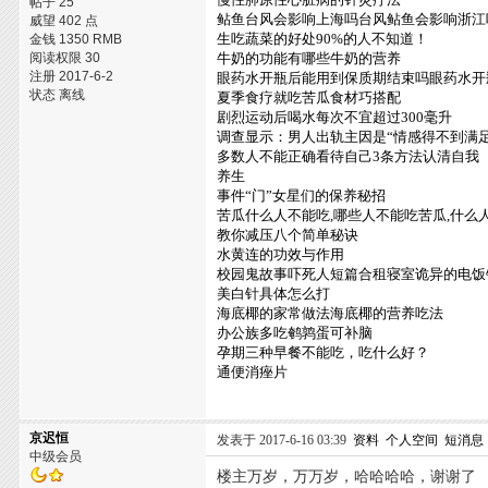
帖子 25
鲇鱼台风会影响上海吗台风鲇鱼会影响浙江
威望 402 点
生吃蔬菜的好处90%的人不知道！
金钱 1350 RMB
阅读权限 30
牛奶的功能有哪些牛奶的营养
注册 2017-6-2
眼药水开瓶后能用到保质期结束吗眼药水开
状态 离线
夏季食疗就吃苦瓜食材巧搭配
剧烈运动后喝水每次不宜超过300毫升
调查显示：男人出轨主因是“情感得不到满足
多数人不能正确看待自己3条方法认清自我
养生
事件“门”女星们的保养秘招
苦瓜什么人不能吃,哪些人不能吃苦瓜,什么
教你减压八个简单秘诀
水黄连的功效与作用
校园鬼故事吓死人短篇合租寝室诡异的电饭
美白针具体怎么打
海底椰的家常做法海底椰的营养吃法
办公族多吃鹌鹑蛋可补脑
孕期三种早餐不能吃，吃什么好？
通便消痤片
京迟恒
发表于 2017-6-16 03:39
资料
个人空间
短消息
中级会员
楼主万岁，万万岁，哈哈哈哈，谢谢了