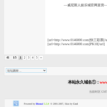
---威尼斯人娱乐城官网直营--
[url=http://www.0146000.com]快三彩票[/
[url=http://www.0146000.com]PK10[/url]
41
1/5
1
2
3
4
5
››
本站永久域名①：
www
当前时区 GMT+8
Powered by
Discuz!
5.5.0
© 2001-2007, Skin by
Cool