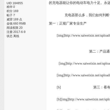
的充电器能让你的电动车电力十足。永
UID 184855
精华 0
积分 169
充电器那么多，我们如何判断一款
帖子 7
威望 169 点
第一：正规厂家专业生产
金钱 660 RMB
阅读权限 20
注册 2017-6-9
[img]http://www.saiweixin.net/uploads
状态 离线
第二：产品通过严格
[img]http://www.saiweixin.net/upload
[img]http://www.saiweixin.net/uploads
[b] 第三：看有没有认
[b][img]http://www.saiweixin.net/uplo