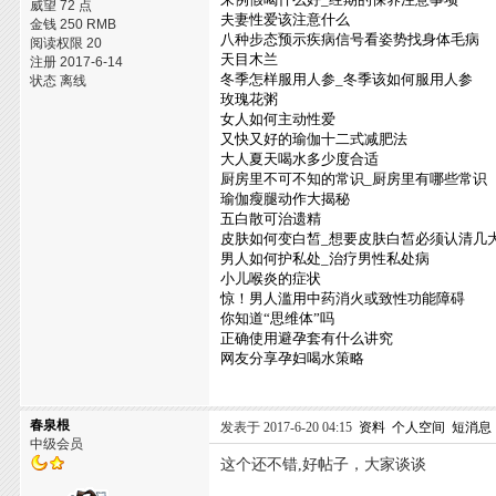
威望 72 点
夫妻性爱该注意什么
金钱 250 RMB
八种步态预示疾病信号看姿势找身体毛病
阅读权限 20
天目木兰
注册 2017-6-14
冬季怎样服用人参_冬季该如何服用人参
状态 离线
玫瑰花粥
女人如何主动性爱
又快又好的瑜伽十二式减肥法
大人夏天喝水多少度合适
厨房里不可不知的常识_厨房里有哪些常识
瑜伽瘦腿动作大揭秘
五白散可治遗精
皮肤如何变白皙_想要皮肤白皙必须认清几
男人如何护私处_治疗男性私处病
小儿喉炎的症状
惊！男人滥用中药消火或致性功能障碍
你知道“思维体”吗
正确使用避孕套有什么讲究
网友分享孕妇喝水策略
春泉根
发表于 2017-6-20 04:15
资料
个人空间
短消息
中级会员
这个还不错,好帖子，大家谈谈