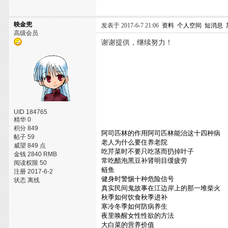
映金兜
发表于 2017-6-7 21:06
资料
个人空间
短消息
高级会员
谢谢提供，继续努力！
UID 184765
精华 0
积分 849
阿司匹林的作用阿司匹林能治这十四种病
帖子 59
老人为什么要住养老院
威望 849 点
吃芹菜时不要只吃茎而扔掉叶子
金钱 2840 RMB
常吃醋泡黑豆补肾明目缓疲劳
阅读权限 50
鲢鱼
注册 2017-6-2
健身时警惕十种危险信号
状态 离线
真实民间鬼故事在江边岸上的那一堆柴火
秋季如何饮食秋季进补
寒冷冬季如何防病养生
夜里唤醒女性性欲的方法
大白菜的营养价值