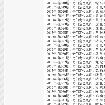
2015年-第018期：奇门定位九肖：蛇.马.羊
2015年-第019期：奇门定位九肖：猪.鼠.牛
2015年-第020期：奇门定位九肖：龙.蛇.马
2015年-第021期：奇门定位九肖：龙.蛇.马
2015年-第022期：奇门定位九肖：鼠.牛.虎
2015年-第023期：奇门定位九肖：虎.兔.龙
2015年-第024期：奇门定位九肖：虎.兔.龙
2015年-第025期：奇门定位九肖：羊.猴.鸡
2015年-第026期：奇门定位九肖：猴.鸡.狗
2015年-第027期：奇门定位九肖：猪.鼠.牛
2015年-第028期：奇门定位九肖：猪.鼠.牛
2015年-第029期：奇门定位九肖：羊.猴.鸡
2015年-第030期：奇门定位九肖：马.羊.猴
2015年-第031期：奇门定位九肖：鸡.狗.猪
2015年-第032期：奇门定位九肖：龙.蛇.马
2015年-第033期：奇门定位九肖：鸡.狗.猪
2015年-第034期：奇门定位九肖：鸡.狗.猪
2015年-第035期：奇门定位九肖：猪.鼠.牛
2015年-第036期：奇门定位九肖：猪.鼠.牛
2015年-第037期：奇门定位九肖：虎.兔.龙
2015年-第038期：奇门定位九肖：猴.鸡.狗
2015年-第039期：奇门定位九肖：猴.鸡.狗
2015年-第040期：奇门定位九肖：鸡.狗.猪
2015年-第041期：奇门定位九肖：马.羊.猴
2015年-第042期：奇门定位九肖：蛇.马.羊