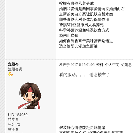
柠檬有哪些营养分成
婚姻和爱情是两回事爱情向左婚姻向右
全新的美白方案让肌肤白皙水嫩
哪些食物会对身体起保健作用
警惕5种亚健康男人易猝死
科学补营养避免错误饮食方式
烧伤止痛膏
如何自制香蕉干美味营养别错过
适当给婴儿添加鱼肝油
定银布
发表于 2017-6-15 01:06
资料
个人空间
短消息
注册会员
看的激动。。。 谢谢楼主了
UID 184950
精华 0
积分 72
假装好心情也能赶走坏情绪
帖子 9
来例假喝什么好_经期的保养注意事项