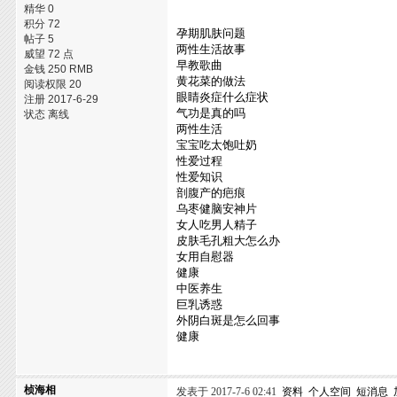
精华 0
积分 72
孕期肌肤问题
帖子 5
两性生活故事
威望 72 点
早教歌曲
金钱 250 RMB
黄花菜的做法
阅读权限 20
眼睛炎症什么症状
注册 2017-6-29
气功是真的吗
状态 离线
两性生活
宝宝吃太饱吐奶
性爱过程
性爱知识
剖腹产的疤痕
乌枣健脑安神片
女人吃男人精子
皮肤毛孔粗大怎么办
女用自慰器
健康
中医养生
巨乳诱惑
外阴白斑是怎么回事
健康
桢海相
发表于 2017-7-6 02:41
资料
个人空间
短消息