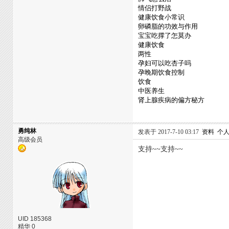
情侣打野战
健康饮食小常识
卵磷脂的功效与作用
宝宝吃撑了怎莫办
健康饮食
两性
孕妇可以吃杏子吗
孕晚期饮食控制
饮食
中医养生
肾上腺疾病的偏方秘方
勇纯林
发表于 2017-7-10 03:17
资料
个
高级会员
支持~~支持~~
UID 185368
精华 0