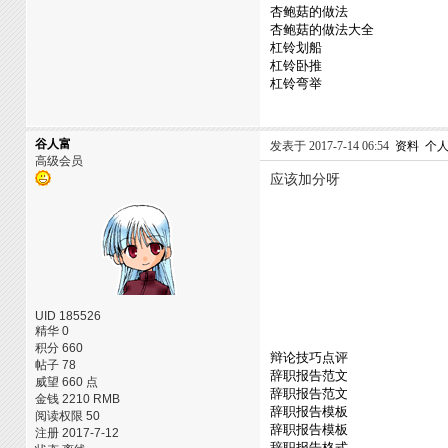
杏鲍菇的做法
杏鲍菇的做法大全
杠铃划船
杠铃卧推
杠铃弯举
谷人富
发表于 2017-7-14 06:54
资料
个
高级会员
应该加分呀
UID 185526
精华 0
积分 660
辩论技巧点评
帖子 78
辞职报告范文
威望 660 点
辞职报告范文
金钱 2210 RMB
辞职报告模板
阅读权限 50
辞职报告模板
注册 2017-7-12
辞职报告格式