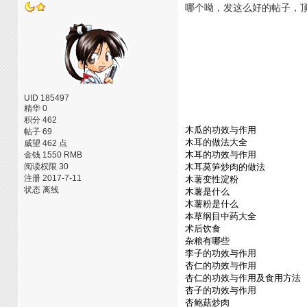
哪个呦，发这么好的帖子，
UID 185497
精华 0
积分 462
木瓜的功效与作用
帖子 69
木耳的做法大全
威望 462 点
木耳的功效与作用
金钱 1550 RMB
阅读权限 30
木耳莴笋炒肉的做法
注册 2017-7-11
木薯变性淀粉
状态 离线
木薯是什么
木薯粉是什么
本草纲目中药大全
术后饮食
杂粮有哪些
李子的功效与作用
杏仁的功效与作用
杏仁的功效与作用及食用方法
杏子的功效与作用
杏鲍菇炒肉