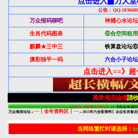
┈┋全年资料区┋┈
万众海浪论坛
»
» 2015年六合彩资料〖㊣㊣生肖歇后
当网络繁忙时请选择：
ht