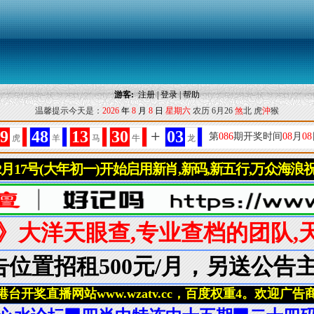
游客:
注册
|
登录
|
帮助
温馨提示今天是：
2026
年
8
月
8
日
星期六
农历 6月26
煞
北 虎
沖
猴