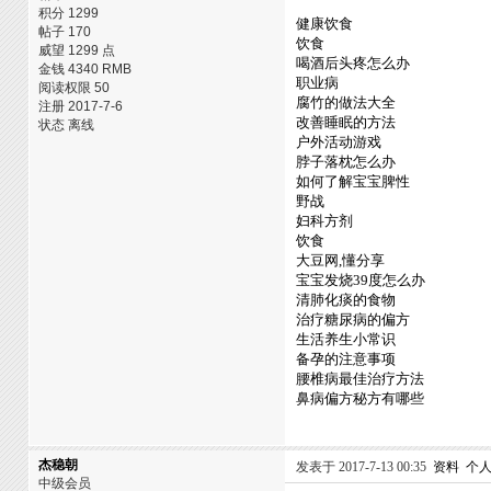
积分 1299
健康饮食
帖子 170
饮食
威望 1299 点
喝酒后头疼怎么办
金钱 4340 RMB
职业病
阅读权限 50
腐竹的做法大全
注册 2017-7-6
改善睡眠的方法
状态 离线
户外活动游戏
脖子落枕怎么办
如何了解宝宝脾性
野战
妇科方剂
饮食
大豆网,懂分享
宝宝发烧39度怎么办
清肺化痰的食物
治疗糖尿病的偏方
生活养生小常识
备孕的注意事项
腰椎病最佳治疗方法
鼻病偏方秘方有哪些
杰稳朝
发表于 2017-7-13 00:35
资料
个
中级会员