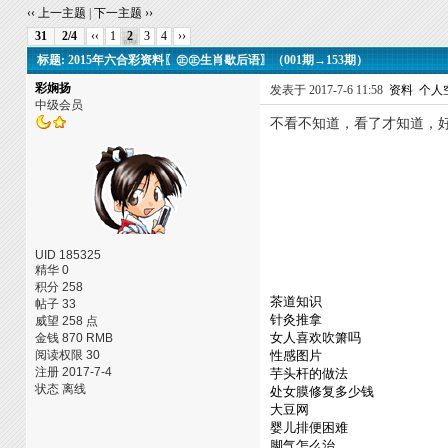
‹‹ 上一主题
|
下一主题 ››
31
2/4
‹‹
1
2
3
4
››
标题: 2015年六合彩资料〖㊣㊣生肖歇后语〗（001期→153期）
彩娴扬
发表于 2017-7-6 11:58
资料
个人
中级会员
不看不知道，看了才知道，
UID 185325
精华 0
积分 258
茶道知识
帖子 33
针灸推拿
威望 258 点
女人喜欢吹箫吗
金钱 870 RMB
阅读权限 30
性感图片
注册 2017-7-4
芋头杆的做法
状态 离线
处女膜修复多少钱
大豆网
婴儿排便困难
脚气怎么治