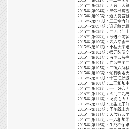
2015年-第092期：一二
2015年-第093期：四舍
2015年-第094期：皇帝
2015年-第095期：道人
2015年-第096期：三三
2015年-第097期：谁识
2015年-第098期：二四
2015年-第099期：欲进
2015年-第100期：四六
2015年-第101期：小往
2015年-第102期：摆开
2015年-第103期：有雨
2015年-第104期：连续
2015年-第105期：二码
2015年-第106期：蛇行
2015年-第107期：十面
2015年-第108期：二五
2015年-第109期：一七
2015年-第110期：冷门
2015年-第111期：龙虎
2015年-第112期：龙生
2015年-第113期：子午
2015年-第114期：天气
2015年-第115期：一六
2015年-第116期：生死