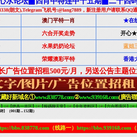
诗〗（001期→152期）
tps://bbs.838778.com
（线路一）
https://bbs.939168.com
（