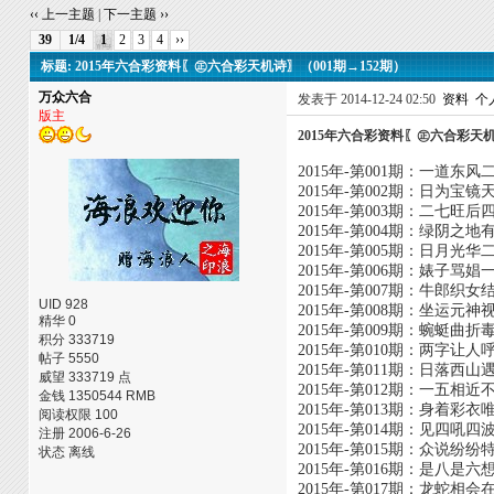
‹‹ 上一主题
|
下一主题 ››
39
1/4
1
2
3
4
››
标题: 2015年六合彩资料〖㊣六合彩天机诗〗（001期→152期）
万众六合
发表于 2014-12-24 02:50
资料
个
版主
2015年六合彩资料〖㊣六合彩天机
2015年-第001期：一道
2015年-第002期：日为
2015年-第003期：二七
2015年-第004期：绿阴
2015年-第005期：日月
2015年-第006期：婊子
2015年-第007期：牛郎
UID 928
2015年-第008期：坐运
精华 0
2015年-第009期：蜿蜓
积分 333719
2015年-第010期：两字
帖子 5550
2015年-第011期：日落
威望 333719 点
2015年-第012期：一五
金钱 1350544 RMB
2015年-第013期：身着
阅读权限 100
2015年-第014期：见四
注册 2006-6-26
2015年-第015期：众说
状态 离线
2015年-第016期：是八
2015年-第017期：龙蛇