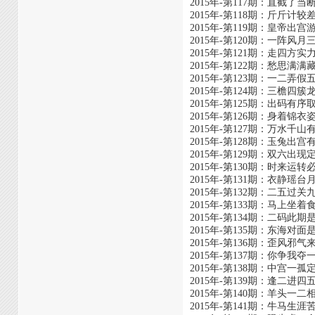
2015年-第117期：直截
2015年-第118期：斤斤
2015年-第119期：皇帝
2015年-第120期：一阵
2015年-第121期：走四
2015年-第122期：愁思
2015年-第123期：一二
2015年-第124期：三檐
2015年-第125期：出码
2015年-第126期：身着
2015年-第127期：万水
2015年-第128期：玉兔
2015年-第129期：双六
2015年-第130期：时来
2015年-第131期：衣静
2015年-第132期：二五
2015年-第133期：马上
2015年-第134期：二码
2015年-第135期：东海
2015年-第136期：歪风
2015年-第137期：你争
2015年-第138期：中宫
2015年-第139期：逢二
2015年-第140期：羊头
2015年-第141期：牛马