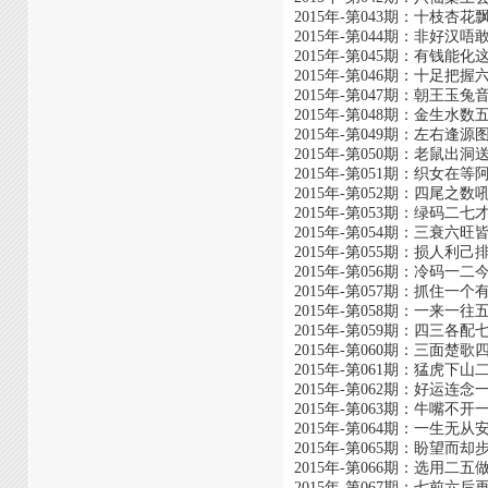
2015年-第043期：十枝
2015年-第044期：非好
2015年-第045期：有钱
2015年-第046期：十足
2015年-第047期：朝王
2015年-第048期：金生
2015年-第049期：左右
2015年-第050期：老鼠
2015年-第051期：织女
2015年-第052期：四尾
2015年-第053期：绿码
2015年-第054期：三衰
2015年-第055期：损人
2015年-第056期：冷码
2015年-第057期：抓住
2015年-第058期：一来
2015年-第059期：四三
2015年-第060期：三面
2015年-第061期：猛虎
2015年-第062期：好运
2015年-第063期：牛嘴
2015年-第064期：一生
2015年-第065期：盼望
2015年-第066期：选用
2015年-第067期：七前