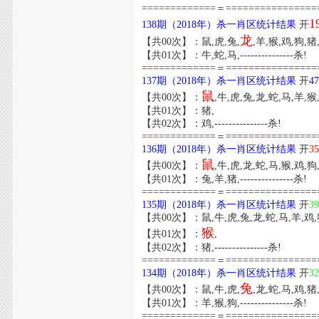
=============＝================
1
138期（2018年）杀一肖区统计结果
开
龙
【共00次】：鼠,虎,兔,
,羊,猴,鸡,狗,猪
【共01次】：牛,蛇,马,---------------杀!
=============＝================
137期（2018年）杀一肖区统计结果
开
4
鼠
【共00次】：
,牛,虎,兔,龙,蛇,马,羊,猴
【共01次】：猪,
【共02次】：鸡,---------------杀!
=============＝================
136期（2018年）杀一肖区统计结果
开
3
鼠
【共00次】：
,牛,虎,龙,蛇,马,猴,鸡,狗
【共01次】：兔,羊,猪,---------------杀!
=============＝================
135期（2018年）杀一肖区统计结果
开
3
【共00次】：鼠,牛,虎,兔,龙,蛇,马,羊,鸡,
猴
【共01次】：
,
【共02次】：猪,---------------杀!
=============＝================
134期（2018年）杀一肖区统计结果
开
3
兔
【共00次】：鼠,牛,虎,
,龙,蛇,马,鸡,猪
【共01次】：羊,猴,狗,---------------杀!
=============＝================