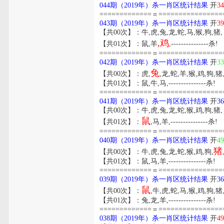
044期（2019年）杀一肖区统计结果
开
3
=============＝================
043期（2019年）杀一肖区统计结果
开
3
【共00次】：牛,虎,兔,龙,蛇,马,猴,狗,猪,
,鸡
【共01次】：鼠,羊
,---------------杀!
=============＝================
042期（2019年）杀一肖区统计结果
开
3
兔
【共00次】：虎,
,龙,蛇,羊,猴,鸡,狗,猪
【共01次】：鼠,牛,马,---------------杀!
=============＝================
041期（2019年）杀一肖区统计结果
开
3
【共00次】：牛,虎,兔,龙,蛇,猴,鸡,狗,猪,
鼠
【共01次】：
,马,羊,---------------杀!
=============＝================
040期（2019年）杀一肖区统计结果
开
4
猪
【共00次】：牛,虎,兔,龙,蛇,猴,鸡,狗,
【共01次】：鼠,马,羊,---------------杀!
=============＝================
039期（2019年）杀一肖区统计结果
开
3
鼠
【共00次】：
,牛,虎,蛇,马,猴,鸡,狗,猪
【共01次】：兔,龙,羊,---------------杀!
=============＝================
038期（2019年）杀一肖区统计结果
开
4