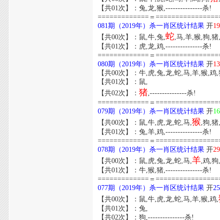
【共01次】：兔,龙,猴,---------------杀!
=============＝================
081期（2019年）杀一肖区统计结果
开
1
蛇
【共00次】：鼠,牛,兔,
,马,羊,猴,狗,猪
【共01次】：虎,龙,鸡,---------------杀!
=============＝================
080期（2019年）杀一肖区统计结果
开
1
【共00次】：牛,虎,兔,龙,蛇,马,羊,猴,鸡,
【共01次】：鼠,
猪
【共02次】：
,---------------杀!
=============＝================
079期（2019年）杀一肖区统计结果
开
1
猴
【共00次】：鼠,牛,虎,龙,蛇,马,
,狗,猪
【共01次】：兔,羊,鸡,---------------杀!
=============＝================
078期（2019年）杀一肖区统计结果
开
2
羊
【共00次】：鼠,虎,兔,龙,蛇,马,
,鸡,狗
【共01次】：牛,猴,猪,---------------杀!
=============＝================
077期（2019年）杀一肖区统计结果
开
2
【共00次】：鼠,牛,虎,龙,蛇,马,羊,猴,鸡,
【共01次】：兔,
【共02次】：狗,---------------杀!