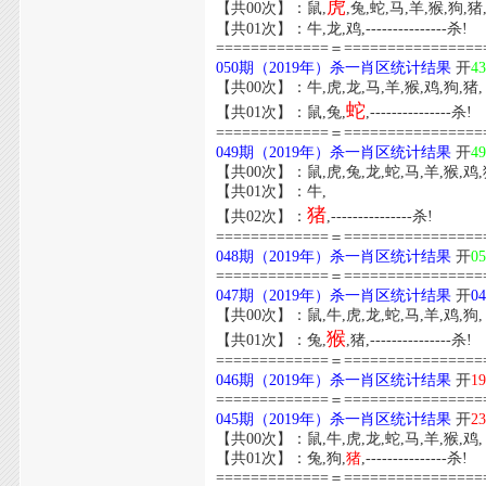
虎
【共00次】：鼠,
,兔,蛇,马,羊,猴,狗,猪
【共01次】：牛,龙,鸡,---------------杀!
=============＝================
050期（2019年）杀一肖区统计结果
开
4
【共00次】：牛,虎,龙,马,羊,猴,鸡,狗,猪,
蛇
【共01次】：鼠,兔,
,---------------杀!
=============＝================
049期（2019年）杀一肖区统计结果
开
4
【共00次】：鼠,虎,兔,龙,蛇,马,羊,猴,鸡,
【共01次】：牛,
猪
【共02次】：
,---------------杀!
=============＝================
048期（2019年）杀一肖区统计结果
开
0
=============＝================
047期（2019年）杀一肖区统计结果
开
0
【共00次】：鼠,牛,虎,龙,蛇,马,羊,鸡,狗,
猴
【共01次】：兔,
,猪,---------------杀!
=============＝================
046期（2019年）杀一肖区统计结果
开
1
=============＝================
045期（2019年）杀一肖区统计结果
开
2
【共00次】：鼠,牛,虎,龙,蛇,马,羊,猴,鸡,
【共01次】：兔,狗,
猪
,---------------杀!
=============＝================