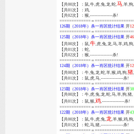
马
【共00次】：鼠,牛,虎,兔,龙,蛇,
,羊,狗
【共01次】：鸡,
【共02次】：猴,---------------杀!
=============＝================
126期（2018年）杀一肖区统计结果
开
1
=============＝================
125期（2018年）杀一肖区统计结果
开
4
牛
【共00次】：鼠,
,虎,兔,龙,马,羊,鸡,狗
【共01次】：蛇,
【共02次】：猴,---------------杀!
=============＝================
124期（2018年）杀一肖区统计结果
开
1
猪
【共00次】：牛,兔,龙,蛇,羊,猴,鸡,狗,
【共01次】：鼠,虎,马,---------------杀!
=============＝================
123期（2018年）杀一肖区统计结果
开
3
【共00次】：牛,虎,兔,龙,蛇,马,羊,狗,猪,
鸡
【共01次】：鼠,猴,
,---------------杀!
=============＝================
122期（2018年）杀一肖区统计结果
开
4
龙
【共00次】：鼠,牛,虎,兔,
,羊,猴,鸡,狗
【共01次】：蛇,马,猪,---------------杀!
=============＝================