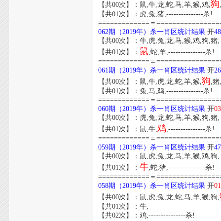
狗
【共00次】：鼠,牛,龙,蛇,马,羊,猴,鸡,
【共01次】：虎,兔,猪,---------------杀!
=============＝================
062期（2019年）杀一肖区统计结果
开
4
【共00次】：牛,虎,兔,龙,马,猴,鸡,狗,猪,
鼠
【共01次】：
,蛇,羊,---------------杀!
=============＝================
061期（2019年）杀一肖区统计结果
开
2
狗
【共00次】：鼠,牛,虎,龙,蛇,羊,猴,
,猪
【共01次】：兔,马,鸡,---------------杀!
=============＝================
060期（2019年）杀一肖区统计结果
开
0
【共00次】：虎,兔,龙,蛇,马,羊,猴,狗,猪,
鸡
【共01次】：鼠,牛,
,---------------杀!
=============＝================
059期（2019年）杀一肖区统计结果
开
4
【共00次】：鼠,虎,兔,龙,马,羊,猴,鸡,狗,
牛
【共01次】：
,蛇,猪,---------------杀!
=============＝================
058期（2019年）杀一肖区统计结果
开
0
【共00次】：鼠,虎,兔,龙,蛇,马,羊,猴,狗,
【共01次】：牛,
【共02次】：鸡,---------------杀!