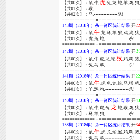
虎
【共00次】：鼠,牛,
,兔,龙,蛇,羊,鸡,狗
【共01次】：猴,
【共02次】：马,---------------杀!
=============＝================
143期（2018年）杀一肖区统计结果
开
2
牛
【共00次】：鼠,
,龙,马,羊,猴,鸡,狗,猪
【共01次】：虎,兔,蛇,---------------杀!
=============＝================
3
142期（2018年）杀一肖区统计结果
开
猴
【共00次】：鼠,牛,虎,龙,蛇,
,鸡,狗,猪
【共01次】：兔,马,羊,---------------杀!
=============＝================
141期（2018年）杀一肖区统计结果
开
2
牛
【共00次】：鼠,
,虎,兔,龙,蛇,马,猴,猪
【共01次】：羊,鸡,狗,---------------杀!
=============＝================
140期（2018年）杀一肖区统计结果
开
4
龙
【共00次】：鼠,牛,虎,兔,
,蛇,猴,鸡,猪
【共01次】：马,羊,狗,---------------杀!
=============＝================
138期（2018年）杀一肖区统计结果
开
3
牛
【共00次】：鼠,
,虎,龙,蛇,猴,鸡,狗,猪
【共01次】：兔,马,羊,---------------杀!