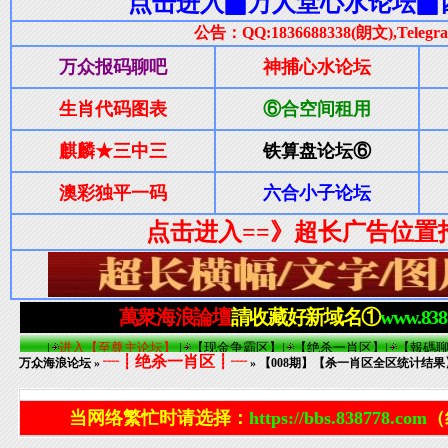
┈┋绝杀一肖区┋┈
万众海浪论坛
»
» 【008期】【杀一肖区全区统计结果
当网络繁忙时请选择：
https://bbs.838778.com
（