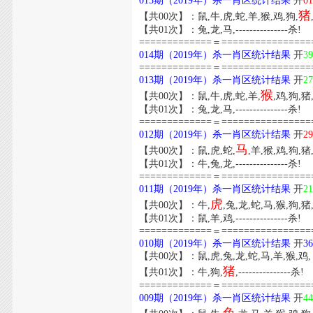
015期（2019年）杀一肖区统计结果
开
0
猪
【共00次】：鼠,牛,虎,蛇,羊,猴,鸡,狗,
【共01次】：兔,龙,马,---------------杀!
=============＝================
014期（2019年）杀一肖区统计结果
开
3
=============＝================
013期（2019年）杀一肖区统计结果
开
2
猴
【共00次】：鼠,牛,虎,蛇,羊,
,鸡,狗,猪
【共01次】：兔,龙,马,---------------杀!
=============＝================
012期（2019年）杀一肖区统计结果
开
2
马
【共00次】：鼠,虎,蛇,
,羊,猴,鸡,狗,猪
【共01次】：牛,兔,龙,---------------杀!
=============＝================
011期（2019年）杀一肖区统计结果
开
2
虎
【共00次】：牛,
,兔,龙,蛇,马,猴,狗,猪
【共01次】：鼠,羊,鸡,---------------杀!
=============＝================
010期（2019年）杀一肖区统计结果
开
3
【共00次】：鼠,虎,兔,龙,蛇,马,羊,猴,鸡,
猪
【共01次】：牛,狗,
,---------------杀!
=============＝================
009期（2019年）杀一肖区统计结果
开
4