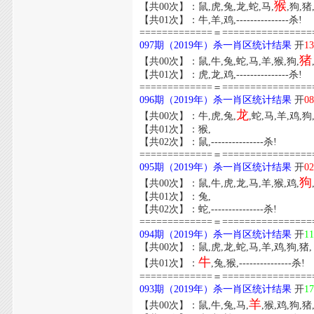
猴
【共00次】：鼠,虎,兔,龙,蛇,马,
,狗,猪
【共01次】：牛,羊,鸡,---------------杀!
=============＝================
097期（2019年）杀一肖区统计结果
开
1
猪
【共00次】：鼠,牛,兔,蛇,马,羊,猴,狗,
【共01次】：虎,龙,鸡,---------------杀!
=============＝================
096期（2019年）杀一肖区统计结果
开
0
龙
【共00次】：牛,虎,兔,
,蛇,马,羊,鸡,狗
【共01次】：猴,
【共02次】：鼠,---------------杀!
=============＝================
095期（2019年）杀一肖区统计结果
开
0
狗
【共00次】：鼠,牛,虎,龙,马,羊,猴,鸡,
【共01次】：兔,
【共02次】：蛇,---------------杀!
=============＝================
094期（2019年）杀一肖区统计结果
开
1
【共00次】：鼠,虎,龙,蛇,马,羊,鸡,狗,猪,
牛
【共01次】：
,兔,猴,---------------杀!
=============＝================
093期（2019年）杀一肖区统计结果
开
1
羊
【共00次】：鼠,牛,兔,马,
,猴,鸡,狗,猪