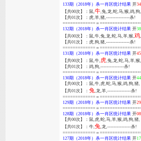
133期（2018年）杀一肖区统计结果
开
3
牛
【共00次】：鼠,
,兔,龙,蛇,马,猴,鸡,狗
【共01次】：虎,羊,猪,---------------杀!
=============＝================
132期（2018年）杀一肖区统计结果
开
3
鸡
【共00次】：鼠,牛,兔,龙,蛇,马,羊,猴,
【共01次】：虎,狗,猪,---------------杀!
=============＝================
131期（2018年）杀一肖区统计结果
开
4
虎
【共00次】：鼠,牛,
,兔,龙,蛇,马,羊,猴
【共01次】：鸡,狗,---------------杀!
=============＝================
130期（2018年）杀一肖区统计结果
开
4
【共00次】：鼠,牛,虎,蛇,马,猴,鸡,狗,猪,
兔
【共01次】：
,龙,羊,---------------杀!
=============＝================
129期（2018年）杀一肖区统计结果
开
2
=============＝================
128期（2018年）杀一肖区统计结果
开
0
【共00次】：鼠,虎,蛇,马,羊,猴,鸡,狗,猪,
兔
【共01次】：牛,
,龙,---------------杀!
=============＝================
127期（2018年）杀一肖区统计结果
开
1