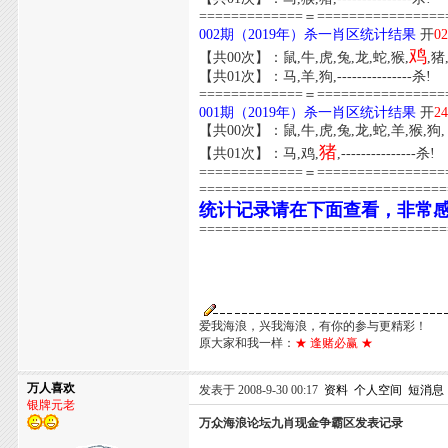
=============＝================
002期（2019年）杀一肖区统计结果
开
0
鸡
【共00次】：鼠,牛,虎,兔,龙,蛇,猴,
,猪
【共01次】：马,羊,狗,---------------杀!
=============＝================
001期（2019年）杀一肖区统计结果
开
2
【共00次】：鼠,牛,虎,兔,龙,蛇,羊,猴,狗,
猪
【共01次】：马,鸡,
,---------------杀!
=============＝================
===============================
统计记录请在下面查看，非常
===============================
爱我海浪，兴我海浪，有你的参与更精彩！
原大家和我一样：
★ 逢赌必赢 ★
万人喜欢
发表于 2008-9-30 00:17
资料
个人空间
短消息
银牌元老
万众海浪论坛九肖现金争霸区发表记录