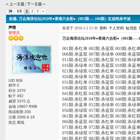
‹‹ 上一主题
|
下一主题 ››
30
1/3
1
2
3
››
标题: 万众海浪论坛2010年●香港六合彩●（001期-----106期）红姐绝杀半波
声雨
发表于 2010-1-2 15:36
资料
个人空间
短消息
管理员
万众海浪论坛2010年●香港六合彩●（001期----
001期:杀红单 002期:杀蓝双 003期:杀红
006期:杀蓝双 007期:杀绿单 008期:杀蓝
011期:杀红双 012期:杀红双 013期:杀绿
016期:杀绿单 017期:杀蓝双 018期:杀蓝
021期:杀绿双 022期:杀红单 023期:杀蓝
026期:杀绿单 027期:杀蓝双 028期:杀蓝
UID 908
031期:杀红单 032期:杀蓝双 033期:杀蓝
精华 0
036期:杀绿双 037期:杀蓝单 038期:杀绿
积分 3370
041期:杀红双 042期:杀蓝双 043期:杀绿
帖子 492
046期:杀红单 047期:杀绿双 048期:杀蓝
威望 3370 点
051期:杀蓝单 052期:杀绿单 053期:杀绿
金钱 19807 RMB
056期:杀绿双 057期:杀蓝双 058期:杀红
阅读权限 200
061期:杀蓝单 062期:杀红双 063期:杀红
注册 2006-6-18
066期:杀蓝双 067期:杀红单 068期:杀绿
状态 离线
071期:杀红单 072期:杀蓝双 073期:杀蓝
076期:杀绿双 077期:杀红单 078期:杀红
081期:杀红双 082期:杀蓝双 083期:杀蓝