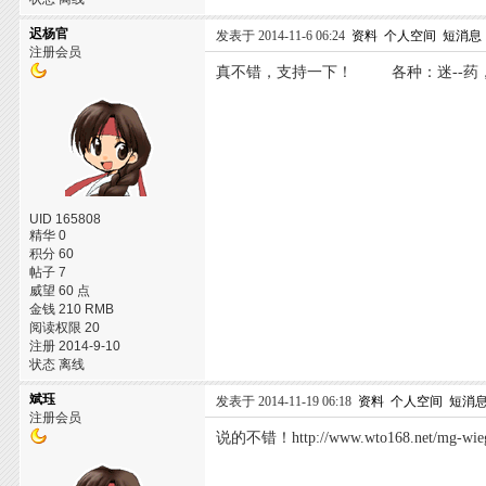
迟杨官
发表于 2014-11-6 06:24
资料
个人空间
短消息
注册会员
真不错，支持一下！ 各种：迷--药， 催—情
UID 165808
精华 0
积分 60
帖子 7
威望 60 点
金钱 210 RMB
阅读权限 20
注册 2014-9-10
状态 离线
斌珏
发表于 2014-11-19 06:18
资料
个人空间
短消
注册会员
说的不错！http://www.wto168.net/mg-wieg