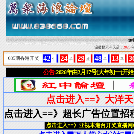
游
温馨提示今天是：
2026