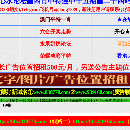
150期)
tps://bbs.838778.com
（线路一）
https://bbs.939168.com
（