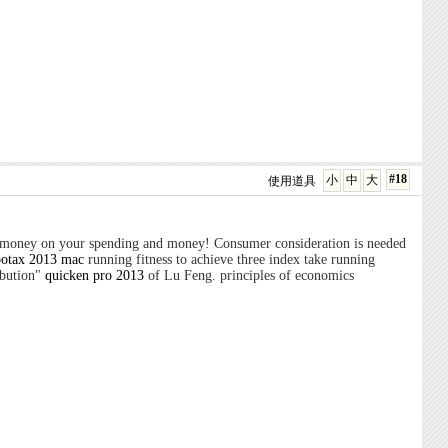
#18
小
中
大
使用道具
e money on your spending and money! Consumer consideration is needed
botax 2013 mac
running fitness to achieve three index take running
ibution"
quicken pro 2013
of Lu Feng. principles of economics