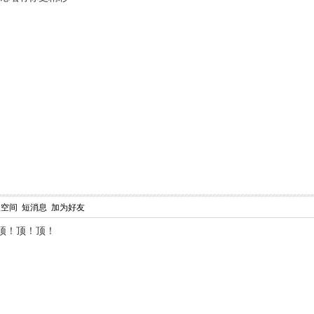
人空间
短消息
加为好友
顶！顶！顶！