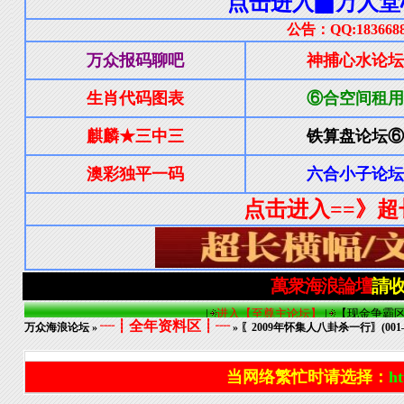
┈┋全年资料区┋┈
万众海浪论坛
»
» 〖2009年怀集人八卦杀一行〗(001—
当网络繁忙时请选择：
ht