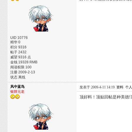
UID 10776
精华 0
积分 9316
帖子 2432
威望 9316 点
金钱 19328 RMB
阅读权限 100
注册 2009-2-13
状态 离线
风中蓝鸟
发表于 2009-4-11 14:19
资料
个
银牌元老
顶好料！顶贴回帖是种美德!