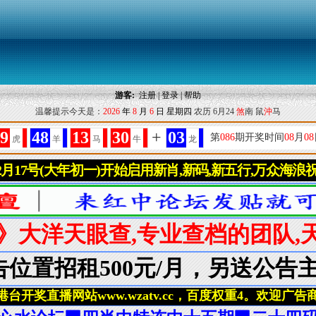
游客:
注册
|
登录
|
帮助
温馨提示今天是：
2026
年
8
月
6
日
星期四
农历 6月24
煞
南 鼠
沖
马