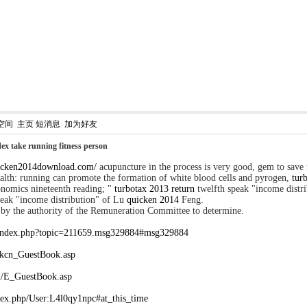
空间
主页
短消息
加为好友
dex take running fitness person
icken2014download.com/
acupuncture in the process is very good, gem to sav
ealth: running can promote the formation of white blood cells and pyrogen,
tur
conomics nineteenth reading; "
turbotax 2013 return
twelfth speak "income distr
speak "income distribution" of Lu
quicken 2014
Feng.
 by the authority of the Remuneration Committee to determine.
m/index.php?topic=211659.msg329884#msg329884
gkcn_GuestBook.asp
n/E_GuestBook.asp
ndex.php/User:L4l0qy1npc#at_this_time