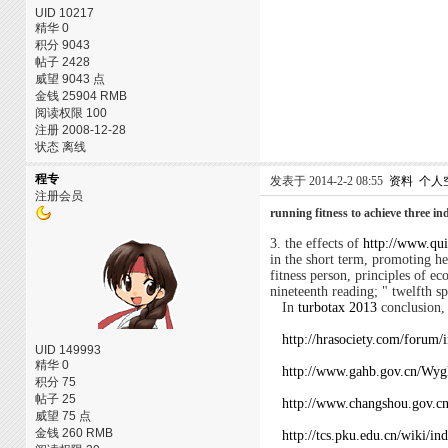
UID 10217
精华 0
积分 9043
帖子 2428
威望 9043 点
金钱 25904 RMB
阅读权限 100
注册 2008-12-28
状态 离线
程专
发表于 2014-2-2 08:55
资料
个人
注册会员
running fitness to achieve three in
3. the effects of
http://www.qu
in the short term, promoting h
fitness person, principles of e
nineteenth reading; " twelfth 
In
turbotax 2013
conclusion,
http://hrasociety.com/foru
UID 149993
精华 0
http://www.gahb.gov.cn/Wy
积分 75
帖子 25
http://www.changshou.gov.c
威望 75 点
金钱 260 RMB
http://tcs.pku.edu.cn/wiki/i