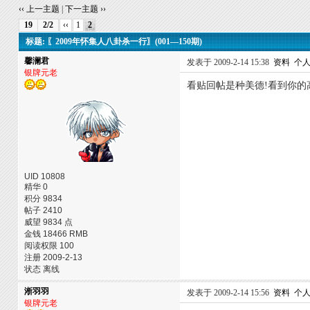
‹‹ 上一主题
|
下一主题 ››
19
2/2
‹‹
1
2
标题: 〖2009年怀集人八卦杀一行〗(001—150期)
馨澜君
发表于 2009-2-14 15:38
资料
个
银牌元老
看贴回帖是种美德!看到你的
UID 10808
精华 0
积分 9834
帖子 2410
威望 9834 点
金钱 18466 RMB
阅读权限 100
注册 2009-2-13
状态 离线
淅羽羽
发表于 2009-2-14 15:56
资料
个
银牌元老