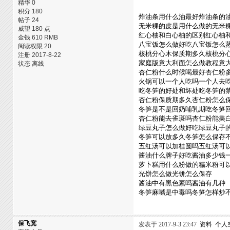
精华 0
积分 180
炸油条用什么油最好炸油条的
帖子 24
无米粿的皮是用什么做的无米
威望 180 点
红心柚和白心柚的区别红心柚
金钱 610 RMB
八宝饭怎么做好吃八宝饭怎么
阅读权限 20
核桃分心木保质期多久核桃分
注册 2017-8-22
家庭版意大利面怎么做教程意
状态 离线
杏仁粉什么时候喝最好杏仁粉
火锅可以一个人吃吗一个人去
吃冬笋的好处和坏处吃冬笋的
杏仁粉保质期多久杏仁粉怎么
冬笋是不是回奶哺乳期吃冬笋
杏仁粉能去雀斑吗杏仁粉能美
绿豆丸子怎么做好吃绿豆丸子
冬笋可以放多久冬笋怎么保存
五红汤可以加桂圆吗五红汤可
酱油什么牌子好吃酱油多少钱
萝卜糕用什么粉做的糯米粉可
光饼怎么做光饼怎么保存
酱油中有黑色素吗酱油有几种
冬笋麻嘴是中毒吗冬笋怎样炒
保飞宽
发表于 2017-9-3 23:47
资料
个人