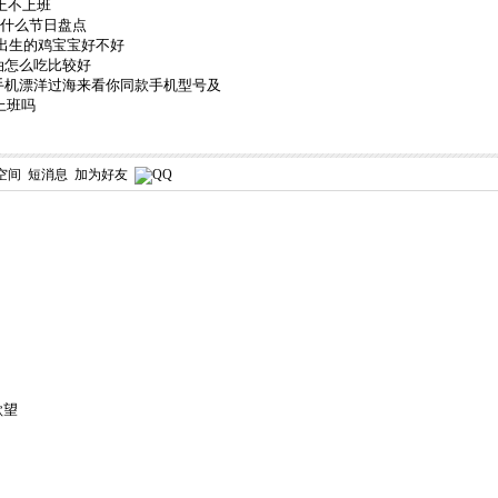
号上不上班
有什么节日盘点
谷雨出生的鸡宝宝好不好
油怎么吃比较好
手机漂洋过海来看你同款手机型号及
上班吗
空间
短消息
加为好友
欲望