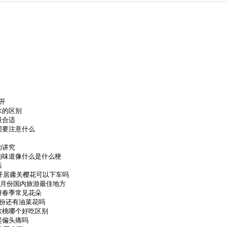
开
水的区别
最合适
团要注意什么
的讲究
的味道像什么是什么梗
墓
候开居庸关樱花可以下车吗
4月份国内旅游最佳地方
辨春季常见花朵
份还有油菜花吗
软桃哪个好吃区别
起偏头痛吗