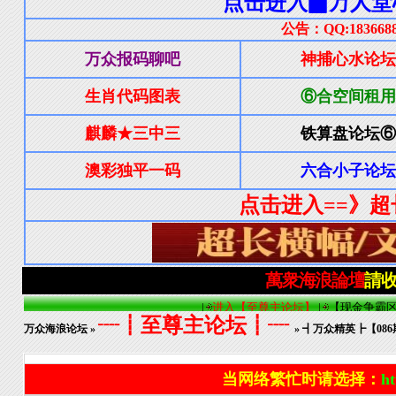
┈┋至尊主论坛┋┈
万众海浪论坛
»
» ┫万众精英┣【0
当网络繁忙时请选择：
ht