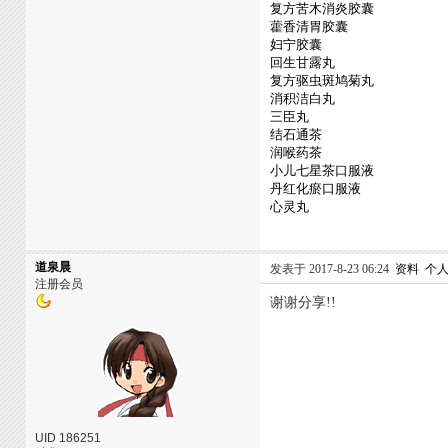
复方苦木消炎胶囊
藿香清胃胶囊
妇宁胶囊
回生甘露丸
复方驱虫斑鸠菊丸
消积洁白丸
三臣丸
结石通茶
润喉药茶
小儿七星茶口服液
丹红化瘀口服液
心灵丸
道泉晨
发表于 2017-8-23 06:24
资料
个
注册会员
谢谢分享!!
UID 186251