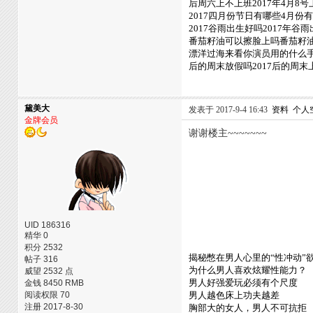
后周六上不上班2017年4月8
2017四月份节日有哪些4月份
2017谷雨出生好吗2017年
番茄籽油可以擦脸上吗番茄籽
漂洋过海来看你演员用的什么
后的周末放假吗2017后的周末
黛美大
发表于 2017-9-4 16:43
资料
个人
金牌会员
谢谢楼主~~~~~~~
UID 186316
精华 0
积分 2532
揭秘憋在男人心里的“性冲动”
帖子 316
为什么男人喜欢炫耀性能力？
威望 2532 点
男人好强爱玩必须有个尺度
金钱 8450 RMB
阅读权限 70
男人越色床上功夫越差
注册 2017-8-30
胸部大的女人，男人不可抗拒