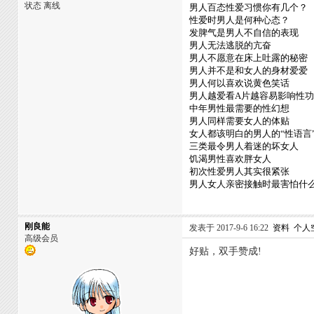
状态 离线
男人百态性爱习惯你有几个？
性爱时男人是何种心态？
发脾气是男人不自信的表现
男人无法逃脱的亢奋
男人不愿意在床上吐露的秘密
男人并不是和女人的身材爱爱
男人何以喜欢说黄色笑话
男人越爱看A片越容易影响性
中年男性最需要的性幻想
男人同样需要女人的体贴
女人都该明白的男人的“性语言
三类最令男人着迷的坏女人
饥渴男性喜欢胖女人
初次性爱男人其实很紧张
男人女人亲密接触时最害怕什
刚良能
发表于 2017-9-6 16:22
资料
个人
高级会员
好贴，双手赞成!