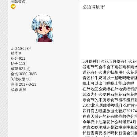
高级会员
必须得顶呀!
UID 186284
精华 0
积分 921
5月份种什么花五月份有什么花
帖子 113
谷雨节气会不会下雨谷雨和雨
威望 921 点
送花有什么讲究扫墓用什么花
金钱 3080 RMB
青团和牛奶可以一起吃吗吃青
阅读权限 50
晚上可以出门吗晚上能出去吗
注册 2017-8-23
在外地怎么烧纸在外地烧纸钱
状态 离线
武汉为什么要种石楠花石楠花
寒食节的来历寒食节能不能扫
2017北京居庸关樱花什么时
四月份去哪里旅游比较好2017
在春天盛开的花有哪些教你分
今年汉中油菜花什么时候开4月
你喜欢吃脆桃还是软桃脆桃和
长智齿需要拔掉吗长智齿会引