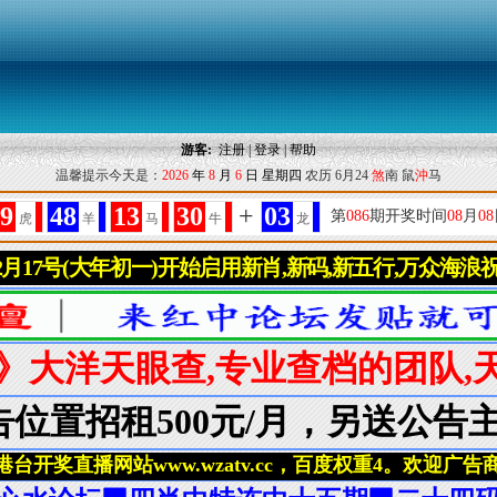
游客:
注册
|
登录
|
帮助
温馨提示今天是：
2026
年
8
月
6
日
星期四
农历 6月24
煞
南 鼠
沖
马