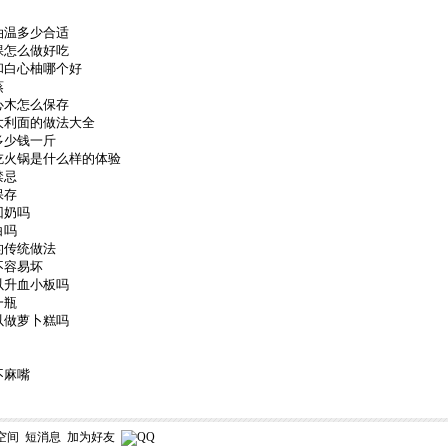
油温多少合适
粿怎么做好吃
和白心柚哪个好
蒸
心木怎么保存
大利面的做法大全
多少钱一斤
吃火锅是什么样的体验
禁忌
保存
回奶吗
白吗
的传统做法
不容易坏
以升血小板吗
一瓶
以做萝卜糕吗
不麻嘴
空间
短消息
加为好友