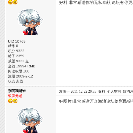
好料!非常感谢你的无私奉献,论坛有你更
UID 10769
精华 0
积分 9322
帖子 2359
威望 9322 点
金钱 19994 RMB
阅读权限 100
注册 2009-2-12
状态 离线
别问我是谁
发表于 2011-12-22 20:35
资料
个人空间
短消
银牌元老
好图片!非常感谢万众海浪论坛给彩民提