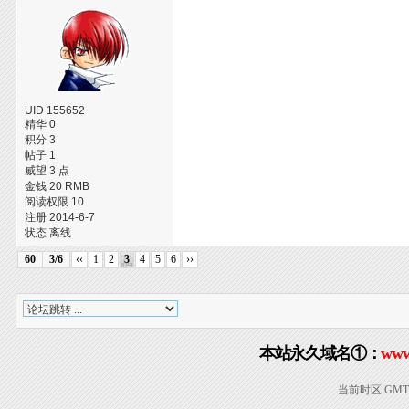
UID 155652
精华 0
积分 3
帖子 1
威望 3 点
金钱 20 RMB
阅读权限 10
注册 2014-6-7
状态 离线
60
3/6
‹‹
1
2
3
4
5
6
››
本站永久域名①：
www
当前时区 GMT+8