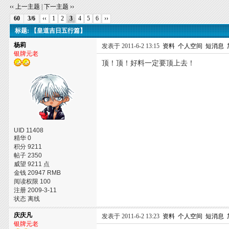
‹‹ 上一主题
|
下一主题 ››
60
3/6
‹‹
1
2
3
4
5
6
››
标题: 【皇道吉日五行篇】
杨莉
发表于 2011-6-2 13:15
资料
个人空间
短消息
银牌元老
顶！顶！好料一定要顶上去！
UID 11408
精华 0
积分 9211
帖子 2350
威望 9211 点
金钱 20947 RMB
阅读权限 100
注册 2009-3-11
状态 离线
庆庆凡
发表于 2011-6-2 13:23
资料
个人空间
短消息
银牌元老