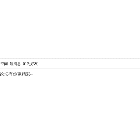
人空间
短消息
加为好友
,论坛有你更精彩~