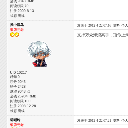
金钱 9843 RMB
阅读权限 70
注册 2009-8-13
状态 离线
风中蓝鸟
发表于 2012-4-22 07:16
资料
个
银牌元老
支持万众海浪高手，顶你上
UID 10217
精华 0
积分 9043
帖子 2428
威望 9043 点
金钱 25904 RMB
阅读权限 100
注册 2008-12-28
状态 离线
莉晰玲
发表于 2012-4-22 07:21
资料
个
银牌元老