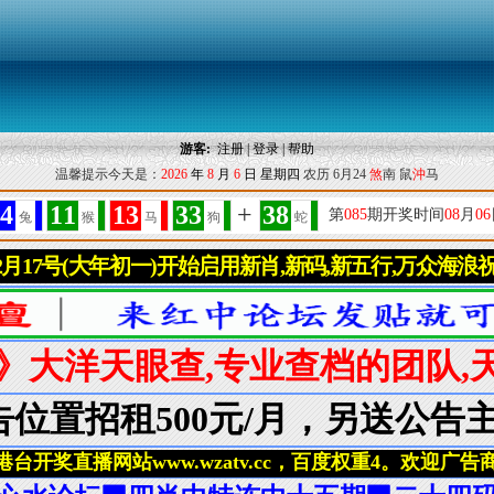
游客:
注册
|
登录
|
帮助
温馨提示今天是：
2026
年
8
月
6
日
星期四
农历 6月24
煞
南 鼠
沖
马