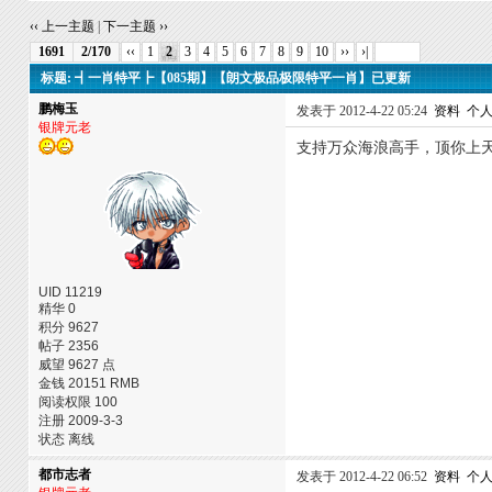
‹‹ 上一主题
|
下一主题 ››
1691
2/170
‹‹
1
2
3
4
5
6
7
8
9
10
››
›|
标题: ┫一肖特平┣【085期】【朗文极品极限特平一肖】已更新
鹏梅玉
发表于 2012-4-22 05:24
资料
个
银牌元老
支持万众海浪高手，顶你上
UID 11219
精华 0
积分 9627
帖子 2356
威望 9627 点
金钱 20151 RMB
阅读权限 100
注册 2009-3-3
状态 离线
都市志者
发表于 2012-4-22 06:52
资料
个