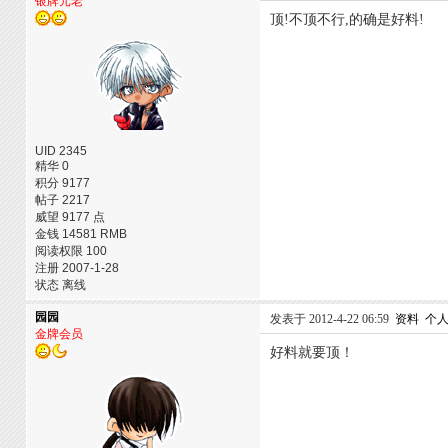
银牌元老
顶!不顶不行,的确是好料!
UID 2345
精华 0
积分 9177
帖子 2217
威望 9177 点
金钱 14581 RMB
阅读权限 100
注册 2007-1-28
状态 离线
园园
发表于 2012-4-22 06:59
资料
个
金牌会员
好料就要顶！