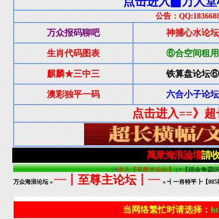
┈┋至尊主论坛┋┈
万众海浪论坛
»
» ┫一肖特平┣【0
当网络繁忙时请选择：
ht