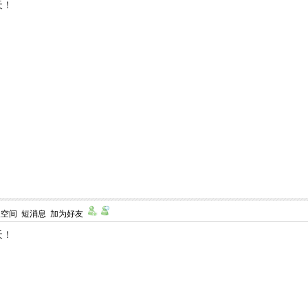
天！
人空间
短消息
加为好友
天！