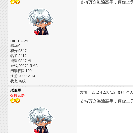
支持万众海浪高手，顶你上
UID 10824
精华 0
积分 9847
帖子 2412
威望 9847 点
金钱 20871 RMB
阅读权限 100
注册 2009-2-14
状态 离线
瑶瑶震
发表于 2012-4-22 07:29
资料
个
银牌元老
支持万众海浪高手，顶你上