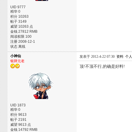
UID 9777
精华 0
积分 10263
帖子 3149
威望 10263 点
金钱 27812 RMB
阅读权限 100
注册 2008-12-1
状态 离线
小神仙
发表于 2012-4-22 07:30
资料
个
银牌元老
顶!不顶不行,的确是好料!
UID 1873
精华 0
积分 9613
帖子 2191
威望 9613 点
金钱 14792 RMB