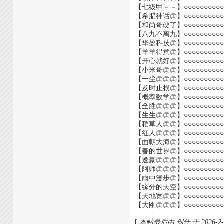
【七级甲－－】○○○○○○○○
【希腊神话㊣】○○○○○○○○○
【和尚哥硬了】○○○○○○○○○○
【八九不离九】○○○○○○○○○○
【华盈科技㊣】○○○○○○○○○○
【羊羊得意㊣】○○○○○○○○○○
【开心就好㊣】○○○○○○○○○○
【小米哥㊣㊣】○○○○○○○○○○
【一尘㊣㊣㊣】○○○○○○○○○○
【及时止损㊣】○○○○○○○○○○○
【概率数学㊣】○○○○○○○○○○○○
【全胜㊣㊣㊣】○○○○○○○○○○○○
【生生㊣㊣㊣】○○○○○○○○○○○○
【稻草人㊣㊣】○○○○○○○○○○○○○
【红人㊣㊣㊣】○○○○○○○○○○○○○
【面朝大海㊣】○○○○○○○○○○○○○
【春的世界㊣】○○○○○○○○○○○○○
【逸豪㊣㊣㊣】○○○○○○○○○○○○○
【阿师㊣㊣㊣】○○○○○○○○○○○○○
【雨中漫步㊣】○○○○○○○○○○○○○
【缘分的天空】○○○○○○○○○○○○○
【天地宽㊣㊣】○○○○○○○○○○○○○
【大刚㊣㊣㊣】○○○○○○○○○○○○○
[
本帖最后由 创佳 于 2026-2-1