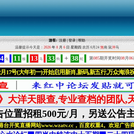
游客:
注册
|
登录
|
帮助
温馨提示今天是：
2026
年
8
月
6
日
星期四
农历 6月24
煞
南 鼠
沖
马