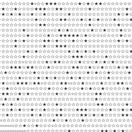
☆☆☆☆☆☆☆☆★○☆☆★★★☆☆☆☆☆★☆★☆★★☆☆☆☆☆☆☆
☆★☆☆★☆☆☆☆★★★☆☆★★☆☆☆☆☆☆★☆☆☆☆☆☆☆☆★
☆★☆★☆★☆☆★☆☆★☆☆☆☆☆★☆☆☆☆☆☆☆☆☆☆☆★☆★
☆☆☆☆☆☆☆☆☆★☆☆☆☆☆★★☆☆☆★☆★☆★☆☆☆★☆☆☆
☆☆☆☆☆☆☆☆☆☆★★☆☆☆☆☆☆☆☆☆☆★☆☆☆☆☆☆★☆☆☆
☆☆☆☆☆☆★☆☆☆☆☆☆○☆★☆★☆☆☆☆☆★☆☆★☆☆☆★☆☆
☆☆☆☆☆☆☆★☆☆☆☆★☆☆★★★★★☆★☆☆☆○☆☆☆☆★☆☆
☆☆☆☆★☆★☆☆☆☆★★☆★☆☆☆★☆☆★☆☆☆☆☆☆☆★☆★
☆☆☆☆★☆☆☆☆☆☆★☆☆★★★☆☆☆☆☆☆☆☆☆☆☆☆☆☆☆
☆☆☆☆☆☆☆★☆★☆☆☆☆☆☆☆★☆★☆★☆★☆☆☆☆☆☆☆☆★
☆☆☆☆☆☆★☆☆☆☆☆☆☆☆☆☆☆★★★☆☆☆☆☆★☆☆☆☆☆
☆☆☆☆☆☆○☆☆☆☆☆★☆★★☆☆☆☆★☆☆☆★☆★☆★☆☆☆☆
☆☆☆★★★☆★★☆☆☆★☆☆☆☆☆★★☆☆★☆☆★☆☆☆★☆★
☆☆★☆☆☆☆☆☆★☆☆☆☆☆☆☆★☆☆☆☆★☆★☆☆★☆☆☆☆★
☆☆☆☆☆★○☆☆☆★☆★☆★☆☆☆★☆★☆☆☆☆☆☆★☆☆☆☆☆
★☆○☆★★★☆★★○☆☆☆☆★★○○☆☆★☆○☆☆★☆☆☆★★☆☆
☆☆★☆☆☆☆☆○○☆☆☆★☆☆☆★☆☆☆★☆★☆☆★☆☆☆☆☆★
☆★★☆☆★☆★☆☆☆☆☆☆★☆☆☆○☆☆☆☆☆★★☆☆☆☆☆☆☆
☆☆★☆☆★☆☆☆☆☆☆☆☆☆☆☆☆☆☆☆☆☆☆★☆☆☆☆☆☆☆☆
★★☆★☆☆☆☆☆☆☆★☆☆★☆☆☆☆☆☆☆☆☆★★☆☆☆☆☆★
○★☆☆☆★☆★☆☆★☆☆★☆☆☆★☆☆☆★★★☆☆☆☆☆★☆☆★☆
○☆☆☆★☆☆☆☆☆★☆★☆☆☆★★☆☆☆☆★★☆★☆★☆☆☆☆★★
○○○○○☆☆☆☆☆☆☆☆☆☆☆☆★☆☆★☆☆☆★☆☆☆☆☆☆☆☆☆☆
○○○○○○○○○☆☆★☆☆★☆☆☆○☆☆☆☆☆☆☆☆☆☆☆☆☆☆☆☆☆
○○○○○○○○○○○○○○☆☆☆☆☆☆☆☆☆☆★☆☆☆☆☆☆☆★★☆★☆