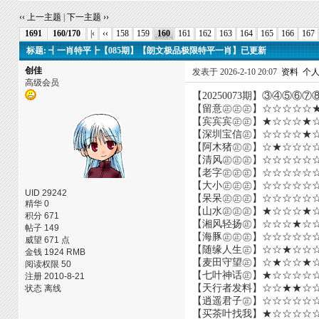
‹‹ 上一主题
|
下一主题 ››
1691
160/170
|‹
‹‹
158
159
160
161
162
163
164
165
166
167
标题: ┫一肖特平┣【085期】【朗文极品极限特平一肖】已更新
创佳
发表于 2026-2-10 20:07
资料
个
高级会员
【20250073期】③④
【留意㊣㊣㊣】☆☆☆☆☆
【宾宾宾㊣㊣】★☆☆☆★
【深圳宝信㊣】☆☆☆☆★
【阿木猪㊣㊣】☆★☆☆☆
【清风㊣㊣㊣】☆☆☆☆☆
【老字㊣㊣㊣】☆☆☆☆☆
【大小㊣㊣㊣】☆☆☆☆☆
UID 29242
【呆呆㊣㊣㊣】☆☆☆☆☆
精华 0
【山水㊣㊣㊣】★☆☆☆★
积分 671
【湘风轻扬㊣】☆☆☆★☆
帖子 149
【海豚㊣㊣㊣】☆☆☆☆☆
威望 671 点
【随缘人生㊣】☆☆★☆☆
金钱 1924 RMB
【麦田守望㊣】☆★☆☆★
阅读权限 50
【七叶神话㊣】★☆☆☆☆
注册 2010-8-21
【天行者发料】☆☆★★☆
状态 离线
【逍遥君子㊣】☆☆☆☆☆
【买茶叶找我】★☆☆☆☆