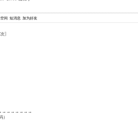
人空间
短消息
加为好友
7次〗
 →→→→→→→→
5码）
）
）