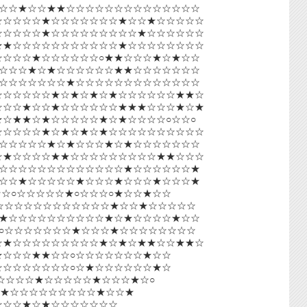
☆☆★☆☆★★☆☆☆☆☆☆☆☆☆☆☆☆☆☆
☆☆☆☆☆★☆☆☆☆☆☆☆★☆☆★☆☆☆☆☆
☆☆☆☆☆★☆☆☆☆☆☆☆☆☆★☆☆☆☆☆☆
★★☆☆☆☆☆☆☆☆☆☆☆★☆☆☆☆☆☆☆☆
☆☆☆★☆☆☆☆☆☆○★★☆☆☆★☆★☆☆
☆☆☆★☆★☆☆☆☆☆☆★★☆☆☆☆☆☆☆
☆☆☆☆☆☆☆★☆☆☆☆☆☆☆☆☆☆☆☆☆
☆☆☆☆☆☆★☆★☆★☆★☆☆☆☆☆☆★★☆
☆☆☆★☆☆★☆☆☆☆☆☆★★★☆☆☆★☆★
☆★★☆★☆☆☆☆☆★☆★☆☆☆☆○☆☆○
☆☆☆☆☆★☆★☆★☆★☆☆☆☆☆☆☆☆☆☆
☆☆☆☆☆★☆★☆☆☆★☆★☆☆☆☆☆☆☆
☆★☆☆☆☆★★☆☆☆☆☆☆☆☆☆★★☆☆☆
☆☆☆☆☆☆☆☆☆☆☆☆☆★☆☆☆☆☆☆★
☆☆★☆☆☆☆☆★☆☆☆★☆☆☆★☆☆☆★
☆○☆☆☆☆☆★○☆☆☆○★☆☆★☆☆
☆☆☆☆☆☆☆☆☆☆☆☆★☆☆★☆☆☆☆☆
★☆☆☆☆☆☆☆☆☆☆★☆★☆☆☆☆★☆☆
○☆☆☆☆☆☆☆★☆☆☆★☆☆☆☆☆☆☆☆
☆★☆☆☆☆☆☆☆☆☆★☆★☆★★☆☆★★☆
★☆☆☆★★☆☆○☆☆☆☆☆☆☆★☆☆
☆☆☆☆☆☆☆☆○☆★☆☆☆☆☆☆★☆
☆☆☆☆☆★☆☆☆☆☆★☆☆☆★☆○
☆☆★☆☆☆☆☆☆☆☆☆★☆☆★
★☆☆☆☆★☆★☆☆☆☆☆☆☆