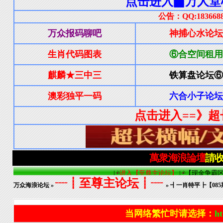
┈┋至尊主论坛┋┈
万众海浪论坛
»
» ┫一肖特平┣【0
当网络繁忙时请选择：
ht