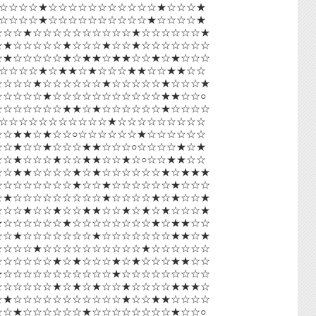
☆☆☆☆★☆☆☆☆☆☆☆☆☆☆☆★☆☆☆★
☆☆☆☆★☆☆☆☆☆☆☆☆☆☆★☆☆☆☆★
☆☆☆★☆☆☆☆☆☆☆☆☆☆★☆☆☆☆☆☆★
☆★☆☆☆☆☆★☆☆☆★☆☆★☆☆☆☆☆☆☆
☆★☆☆☆☆☆★☆★★☆★★☆☆★☆★☆☆☆
☆☆☆☆★☆★★☆★☆☆☆★★☆☆★★☆☆
☆☆☆☆★☆☆☆☆☆☆★☆☆☆☆☆★☆☆☆★
☆☆☆☆★☆☆☆☆☆☆☆☆☆☆☆★★☆☆○
☆☆☆☆☆☆☆★★☆★☆☆☆☆☆☆★☆☆☆☆
☆☆☆☆☆☆☆☆☆☆☆★☆☆☆☆☆☆☆☆☆
☆★★☆★☆☆○☆☆☆☆☆☆★☆☆☆☆☆☆
☆★☆☆★☆☆☆★★☆☆☆○☆☆☆☆★☆★
☆★☆☆☆★☆☆★★☆☆★☆○☆☆★★☆☆
☆☆★★☆☆☆☆★☆★☆☆☆☆☆☆★☆★★★
☆☆☆☆☆☆☆☆★☆☆★☆☆☆☆☆☆★☆☆☆
☆★☆☆☆☆☆☆☆☆☆★☆☆☆☆★☆★☆☆★
☆☆☆★☆☆★☆☆★★☆☆★☆★☆★☆☆☆★
★☆☆☆☆☆☆★☆☆☆☆☆☆☆☆★☆★★☆☆
☆☆★☆☆☆☆☆☆☆★☆☆☆☆☆☆☆★★☆★
☆☆☆☆★☆☆☆☆☆☆☆☆☆☆★☆☆☆☆☆☆
☆☆☆☆☆☆★☆★☆☆☆★☆★☆☆☆★★☆☆
★☆☆☆☆☆☆☆☆☆☆☆★☆☆☆☆☆☆☆☆☆
☆☆☆☆☆☆★☆★☆★☆☆★☆☆☆☆★★★☆
☆★☆☆☆☆☆☆☆☆☆☆☆★☆☆★★☆☆☆☆
☆★☆☆☆☆☆☆★☆☆☆☆☆☆☆☆★☆☆○