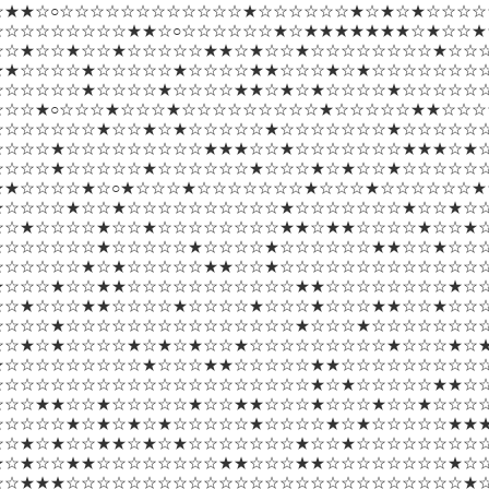
☆★★☆○☆☆☆☆☆☆☆☆☆☆☆☆★☆☆☆☆☆☆★☆★☆★☆☆☆☆
☆☆☆☆☆☆☆☆☆★★☆○☆☆☆☆☆☆★☆★★★★★★★☆★☆☆★
☆☆★☆☆★☆☆★☆☆☆☆☆★★☆★☆☆★☆☆☆☆☆☆☆☆★☆☆
★★☆☆☆☆★☆☆☆☆☆★☆☆☆☆★★☆☆☆★☆★☆☆☆☆☆☆☆
☆☆☆☆☆☆★☆☆☆☆★☆☆☆☆★★☆★☆★☆☆☆☆★☆☆☆☆☆
☆☆☆★○☆☆☆★☆☆☆★☆☆☆☆☆☆☆☆☆★☆☆☆☆☆★★☆☆☆
☆☆☆☆☆☆☆★☆☆★☆★☆☆☆☆☆★☆☆☆☆☆☆☆★☆☆☆☆☆
☆☆☆☆★☆☆☆☆☆☆☆☆☆★★★☆☆★☆☆☆☆☆☆☆★★★☆★☆
☆☆☆☆★☆☆☆☆☆★☆☆☆☆☆☆★☆☆☆★☆★☆☆★☆☆☆☆☆
★★☆☆☆☆★☆○★☆☆☆★☆☆☆☆☆☆☆★☆☆☆★☆☆☆☆☆☆★
★☆☆☆☆★☆☆★☆☆☆☆☆☆☆☆☆☆★☆☆☆☆☆☆☆★☆☆★☆☆
☆☆★☆☆☆☆★☆☆★☆☆☆☆☆☆☆☆★★☆★★☆☆☆☆★☆☆★☆
☆☆☆☆☆☆☆★☆☆☆☆☆★☆☆☆☆★☆☆☆☆☆☆★★☆☆★☆☆☆
☆☆☆☆☆☆★☆★☆☆☆☆☆★★☆☆★☆☆☆☆☆☆☆☆☆☆☆☆☆
★☆☆☆★☆☆★★☆☆☆☆☆☆☆☆☆☆☆★★☆☆☆☆☆☆☆☆★☆
☆☆★☆☆☆★★☆☆☆☆★☆☆☆☆★☆☆☆★☆☆☆★★☆☆★☆☆
☆☆☆☆★☆☆☆☆☆☆☆☆☆☆☆☆☆☆☆★☆☆☆★☆☆☆☆☆☆☆
☆☆★☆★☆☆☆☆★☆★☆★☆☆★☆☆☆☆☆☆☆☆☆★☆☆☆★☆
★☆☆☆☆☆☆☆☆☆★☆☆☆★★☆☆☆☆☆★★☆☆☆☆☆☆☆☆☆
☆☆☆☆☆☆☆☆☆☆☆☆☆☆☆☆☆☆☆☆☆★☆★☆☆☆☆☆★★☆
☆☆☆★★☆☆★☆☆☆☆☆★☆☆★★☆☆☆★☆☆☆★☆☆★☆☆☆
☆☆☆☆☆★☆★☆★☆★☆☆☆☆☆★☆☆☆☆★☆★☆☆☆☆☆★★
☆☆★☆★☆☆★★☆★☆★☆☆☆☆☆☆☆★☆☆★☆☆☆☆☆☆☆☆
★☆★☆☆★★☆☆☆☆☆☆☆☆★★☆☆☆★★☆☆☆☆☆☆☆☆★☆
☆☆★★★☆☆☆☆☆☆☆☆☆☆☆☆☆☆☆☆☆☆☆☆☆☆☆☆☆☆★☆