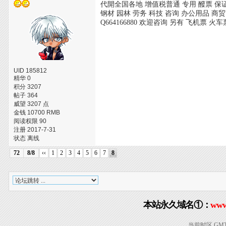
代開全国各地 增值税普通 专用 醱票 保
钢材 园林 劳务 科技 咨询 办公用品 商贸
Q664166880 欢迎咨询 另有 飞机票 火
UID 185812
精华 0
积分 3207
帖子 364
威望 3207 点
金钱 10700 RMB
阅读权限 90
注册 2017-7-31
状态 离线
72
8/8
‹‹
1
2
3
4
5
6
7
8
本站永久域名①：
www
当前时区 GMT+8