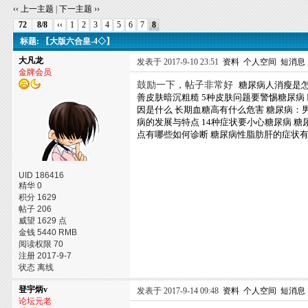
‹‹ 上一主题
|
下一主题 ››
72
8/8
‹‹
1
2
3
4
5
6
7
8
标题: 【大版六合皇-4◇】
大凡龙
发表于 2017-9-10 23:51
资料
个人空间
短消息
金牌会员
鼓励一下，帖子非常好
糖尿病人消瘦是
善皮肤暗沉粗糙
5种皮肤问题要警惕糖尿病
因是什么
长期血糖高有什么危害
糖尿病：
病的发展与特点
14种症状要小心糖尿病
糖
点有哪些如何诊断
糖尿病性脂肪肝的症状
UID 186416
精华 0
积分 1629
帖子 206
威望 1629 点
金钱 5440 RMB
阅读权限 70
注册 2017-9-7
状态 离线
登宇炳v
发表于 2017-9-14 09:48
资料
个人空间
短消息
论坛元老