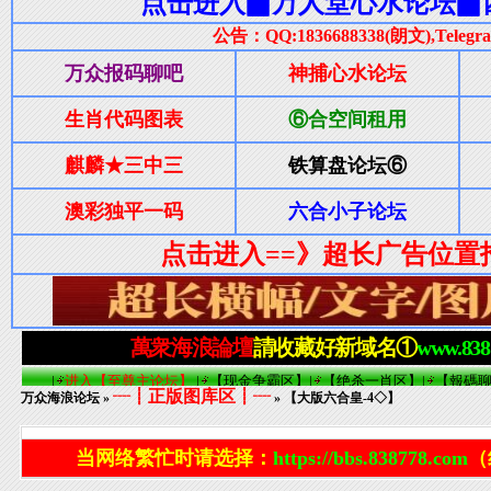
┈┋正版图库区┋┈
万众海浪论坛
»
» 【大版六合皇-4◇】
当网络繁忙时请选择：
https://bbs.838778.com
（