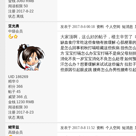
金钱 3060 RMB
阅读权限 50
注册 2017-8-22
状态 离线
亚光勇
发表于 2017-9-6 00:18
资料
个人空间
短消息
中级会员
大家顶啊，这么好的帖子，楼主辛苦了
缺血食疗常吃这些食物有效缓解
心肌梗塞
是怎么回事初秋打嗝暗藏这些疾病
扭伤怎
方
宝宝打嗝怎么办宝宝打嗝不是病父母别
消化不良一岁宝宝消化不良怎么处理
如何
汗怎么办？想要缓解来试试这些偏方
拉肚
些原因引起眼皮跳
腰疼怎么办男性腰疼引
UID 186269
精华 0
积分 366
帖子 45
威望 366 点
金钱 1230 RMB
阅读权限 30
注册 2017-8-23
状态 离线
鲤常益
发表于 2017-9-8 11:52
资料
个人空间
短消息
高级会员