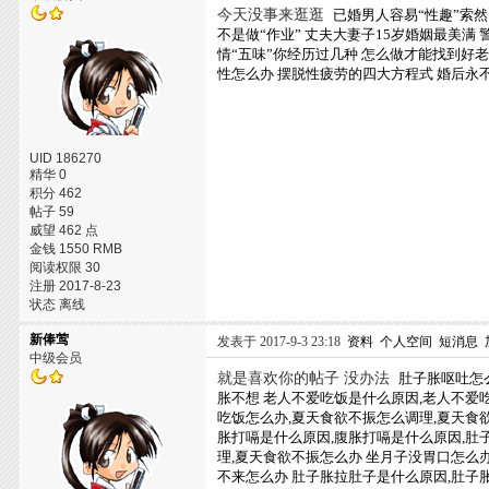
今天没事来逛逛
已婚男人容易“性趣”索然
不是做“作业”
丈夫大妻子15岁婚姻最美满
情“五味”你经历过几种
怎么做才能找到好
性怎么办
摆脱性疲劳的四大方程式
婚后永
UID 186270
精华 0
积分 462
帖子 59
威望 462 点
金钱 1550 RMB
阅读权限 30
注册 2017-8-23
状态 离线
新俸莺
发表于 2017-9-3 23:18
资料
个人空间
短消息
中级会员
就是喜欢你的帖子 没办法
肚子胀呕吐怎
胀不想
老人不爱吃饭是什么原因,老人不爱
吃饭怎么办,夏天食欲不振怎么调理,夏天食
胀打嗝是什么原因,腹胀打嗝是什么原因,肚
理,夏天食欲不振怎么办
坐月子没胃口怎么办
不来怎么办
肚子胀拉肚子是什么原因,肚子