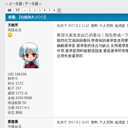
‹‹ 上一主题
|
下一主题 ››
68
7/7
‹‹
1
2
3
4
5
6
7
标题: 【白姐加大-2◇◇】
天铵芳
发表于 2017-9-2 12:43
资料
个人空间
短消息
高级会员
希望大家发表自己的看法！我先赞成一
能挡住艾滋病病毒吗
带香味的避孕套使用
确戴避孕套
避孕套的优点与缺点
女用避孕
作用
避孕套用时破裂或脱落
紧急避孕药有
忌用长效避孕药
UID 186336
精华 0
积分 1272
帖子 157
威望 1272 点
金钱 4250 RMB
阅读权限 50
注册 2017-9-1
状态 离线
爱惠晨
发表于 2017-9-2 16:01
资料
个人空间
短消息
中级会员