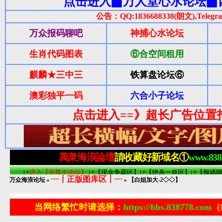
┈┋正版图库区┋┈
万众海浪论坛
»
» 【白姐加大-2◇◇】
当网络繁忙时请选择：
https://bbs.838778.com
（