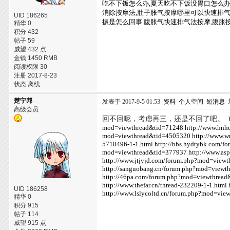
吃不下饭怎么办,夏天吃不下饭没胃口怎么办
消除按摩法,肚子胀气按摩哪里可以快速排
UID 186265
振是怎么回事
腹胀气快速排气法按摩,腹胀
精华 0
积分 432
帖子 59
威望 432 点
金钱 1450 RMB
阅读权限 30
注册 2017-8-23
状态 离线
楚宁邦
发表于 2017-9-5 01:53
资料
个人空间
短消息
高级会员
回不回呢，考虑再三，还是不回了吧。
mod=viewthread&tid=71248
http://www.hnh
mod=viewthread&tid=4505320
http://www.
5718496-1-1.html
http://bbs.hydtybk.com/
mod=viewthread&tid=377937
http://www.as
http://www.jtjyjd.com/forum.php?mod=view
http://sanguobang.cn/forum.php?mod=viewt
http://46pa.com/forum.php?mod=viewthrea
http://www.thefar.cn/thread-232209-1-1.html
UID 186258
http://www.lslycoltd.cn/forum.php?mod=vi
精华 0
积分 915
帖子 114
威望 915 点