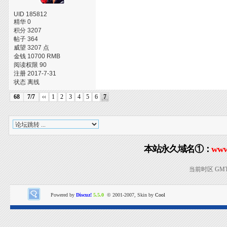
UID 185812
精华 0
积分 3207
帖子 364
威望 3207 点
金钱 10700 RMB
阅读权限 90
注册 2017-7-31
状态 离线
68
7/7
‹‹
1
2
3
4
5
6
7
本站永久域名①：
www
当前时区 GMT+8
Powered by
Discuz!
5.5.0
© 2001-2007, Skin by
Cool