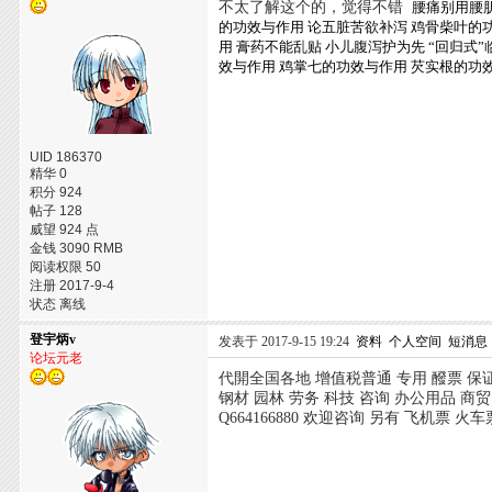
不太了解这个的，觉得不错
腰痛别用腰
的功效与作用
论五脏苦欲补泻
鸡骨柴叶的
用
膏药不能乱贴
小儿腹泻护为先
“回归式
效与作用
鸡掌七的功效与作用
芡实根的功
UID 186370
精华 0
积分 924
帖子 128
威望 924 点
金钱 3090 RMB
阅读权限 50
注册 2017-9-4
状态 离线
登宇炳v
发表于 2017-9-15 19:24
资料
个人空间
短消息
论坛元老
代開全国各地 增值税普通 专用 醱票 保
钢材 园林 劳务 科技 咨询 办公用品 商贸
Q664166880 欢迎咨询 另有 飞机票 火