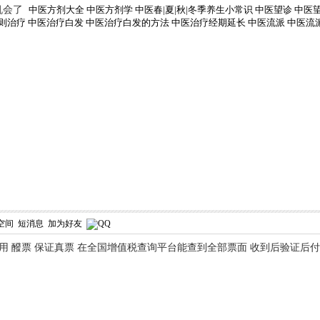
机会了
中医方剂大全
中医方剂学
中医春|夏|秋|冬季养生小常识
中医望诊
中医
则治疗
中医治疗白发
中医治疗白发的方法
中医治疗经期延长
中医流派
中医流
空间
短消息
加为好友
 醱票 保证真票 在全国增值税查询平台能查到全部票面 收到后验证后付款 免定金 1