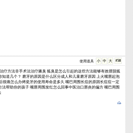
#58
小
中
大
使用道具
治疗方法非手术法治疗腋臭
狐臭是怎么引起的这些方法能够有效摆脱狐
你知道几个？
磨牙的原因是什么区分成人和儿童磨牙原因
上火嘴唇起泡
后很痛怎么办烤瓷牙的使用寿命是多久
嘴巴周围长痘的原因长痘痘一定
方法帮助你的孩子
嘴唇周围发红怎么回事中医治口唇炎的偏方
嘴巴周围
法