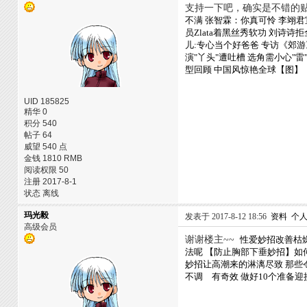
支持一下吧，确实是不错的
不满 张智霖：你真可怜
李翊君
员Zlata着黑丝秀软功
刘诗诗拒
儿:专心当个好爸爸
专访《郊游
演"丫头"遭吐槽 选角需小心"雷
型回顾 中国风惊艳全球【图】
UID 185825
精华 0
积分 540
帖子 64
威望 540 点
金钱 1810 RMB
阅读权限 50
注册 2017-8-1
状态 离线
玛光毅
发表于 2017-8-12 18:56
资料
个
高级会员
谢谢楼主~~
性爱妙招改善枯
法呢
【防止胸部下垂妙招】如
妙招让高潮来的淋漓尽致
那些
不调 有奇效
做好10个准备迎接