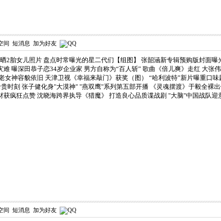
空间
短消息
加为好友
晒2胎女儿照片 盘点时常曝光的星二代们【组图】
张韶涵新专辑预购版封面曝
灾难
曝深田恭子恋34岁企业家 男方自称为“百人斩”
歌曲《倍儿爽》走红 大张伟
不老女神容貌依旧
天津卫视《幸福来敲门》获奖（图）
“哈利波特”新片曝重口味
珍贵时刻
张子健化身"大漠神" "燕双鹰"系列第五部开播
《灵魂摆渡》于毅全裸出
材获疯狂点赞
沈晓海跨界执导《猎魔》 打造良心品质谍战剧
"大脑"中国战队迎
空间
短消息
加为好友