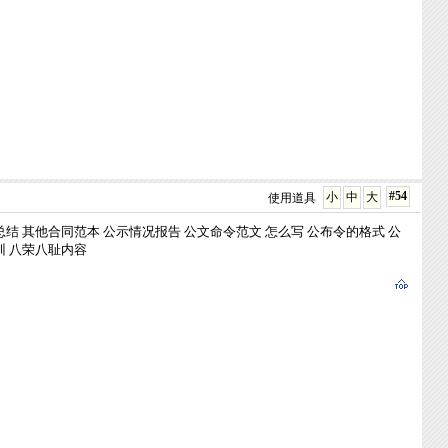
#54
小
中
大
使用道具
总结
其他合同范本
公示情况报告
公文命令范文
怎么写
公布令的格式
公
训
八荣八耻内容