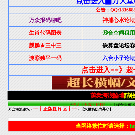
┈┋正版图库区┋┈
万众海浪论坛
»
» 【水果奶奶内幕◇】
当网络繁忙时请选择：
ht