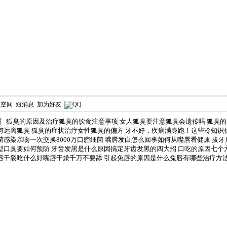
人空间
短消息
加为好友
谢
狐臭的原因及治疗狐臭的饮食注意事项
女人狐臭要注意狐臭会遗传吗
狐臭的
何远离狐臭
狐臭的症状治疗女性狐臭的偏方
牙不好，疾病满身跑！这些冷知识
菌感染亲吻一次交换8000万口腔细菌
嘴唇发白怎么回事如何从嘴唇看健康
拔牙
型口臭要如何预防
牙齿发黑是什么原因搞定牙齿发黑的四大招
口吃的原因七个
唇干裂吃什么好嘴唇干燥千万不要舔
引起兔唇的原因是什么兔唇有哪些治疗方