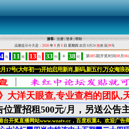
游客:
注册
|
登录
|
帮助
温馨提示今天是：
2026
年
8
月
6
日
星期四
农历 6月24
煞
南 鼠
沖
马