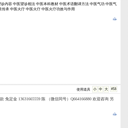
望诊内容
中医望诊相法
中医本科教材
中医术语翻译方法
中医气功
中医气
派传承
中医火疗
中医火疗
中医火疗功效与作用
#53
小
中
大
使用道具
3631665559 陈 （微信同号）Q664166880 欢迎咨询 另