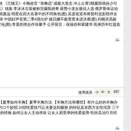
映
《兰陵王》今晚收官 “恭舞恋”成最大悬念
冲上云霄2顾夏阳戏份少引
兵》续集
李冰冰古装被称完爆陈妍希 获赞小龙女最佳人选
俄罗斯体运动
晴聂远 明星在四大名著中的不同角色(图)
吴彦祖宣布将暂时息影陪伴女
录
中国好声音第二季4强出炉 姚贝娜不敌萱萱未进决赛(图)
刘晓庆高龄
化(图)
李晨拒绝合作张馨予 公开留言：祝福你和霍建华
巩俐历年红毯造
#57
小
中
大
使用道具
【夏季如何丰胸】夏季丰胸方法
【丰胸方法有哪些】有什么好的丰胸办
12个妙招
20招性爱技巧让夫妻达到极致
的特征及东西方女性诧异
三个
才的经验
如何让女人主动求欢
让女人易受孕的性爱姿势
吃丝瓜治疗月经