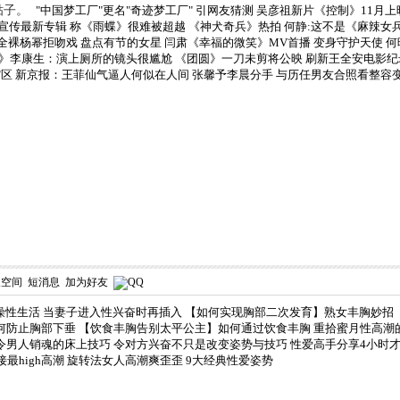
贴子。
"中国梦工厂"更名"奇迹梦工厂" 引网友猜测
吴彦祖新片《控制》11月上
宣传最新专辑 称《雨蝶》很难被超越
《神犬奇兵》热拍 何静:这不是《麻辣女
全裸杨幂拒吻戏 盘点有节的女星
闫肃《幸福的微笑》MV首播 变身守护天使
何
》李康生：演上厕所的镜头很尴尬
《团圆》一刀未剪将公映 刷新王全安电影纪
"区
新京报：王菲仙气逼人何似在人间
张馨予李晨分手 与历任男友合照看整容变
人空间
短消息
加为好友
燥性生活
当妻子进入性兴奋时再插入
【如何实现胸部二次发育】熟女丰胸妙招
何防止胸部下垂
【饮食丰胸告别太平公主】如何通过饮食丰胸
重拾蜜月性高潮的
令男人销魂的床上技巧
令对方兴奋不只是改变姿势与技巧
性爱高手分享4小时
最high高潮
旋转法女人高潮爽歪歪
9大经典性爱姿势