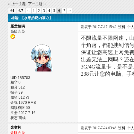
‹‹ 上一主题
|
下一主题 ››
64
6/7
‹‹
1
2
3
4
5
6
7
››
标题: 【水果奶奶内幕◇】
厮萤姬狷
发表于 2017-7-17 15:42
资料
个
高级会员
不限流量不限网速，山
个角落，都能搜到信
保证让您高速上网免
出差无法上网吗？还在
3G/4G流量卡，是
238元让您的电脑、
UID 185703
精华 0
积分 512
帖子 39
威望 512 点
金钱 1970 RMB
阅读权限 50
注册 2017-7-16
状态 离线
光交柯
发表于 2017-7-24 03:46
资料
个
金牌会员