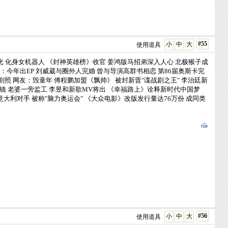
#55
小
中
大
使用道具
光 化身女机器人
《封神英雄榜》收官 姜鸿版马招弟深入人心
北极猴子成
：今年出EP
刘威葳与圈外人完婚 曾与导演高群书相恋
第86届奥斯卡完
剧照 网友：毁童年
傅程鹏加盟《飘帅》 被封新晋"谍战剧之王"
李治廷新
镜 老婆一旁监工
李昱和新歌MV将出 《幸福路上》诠释新时代中国梦
意大利对手 被称"脑力奥运会"
《大众电影》改版发行量达76万份 成同类
#56
小
中
大
使用道具