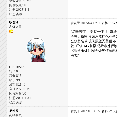
金钱 3480 RMB
阅读权限 50
注册 2017-8-3
状态 离线
明奥泽
发表于 2017-8-4 18:02
资料
个人
高级会员
LZ辛苦了，支持一下！
郭涛
全英大赢家 摇滚乐流行化不是
全获奖名单
巩俐黑丝秀美腿 
歌《飞》MV首播 纪录非洲行
《甜蜜杀机》热映 爆笑侦探题
杂志第一
UID 185813
精华 0
积分 813
帖子 99
威望 813 点
金钱 2720 RMB
阅读权限 50
注册 2017-7-31
状态 离线
尼米放
发表于 2017-8-6 05:09
资料
个人
高级会员