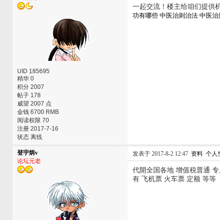
一起交流！楼主给咱们提供
功有哪些
中医治则治法
中医治
UID 185695
精华 0
积分 2007
帖子 178
威望 2007 点
金钱 6700 RMB
阅读权限 70
注册 2017-7-16
状态 离线
登宇炳v
发表于 2017-8-2 12:47
资料
个人
论坛元老
代開全国各地 增值税普通 专用
有 飞机票 火车票 定额 等等