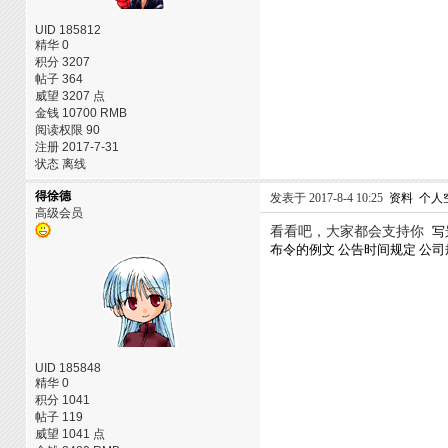
UID 185812
精华 0
积分 3207
帖子 364
威望 3207 点
金钱 10700 RMB
阅读权限 90
注册 2017-7-31
状态 离线
得徐德
发表于 2017-8-4 10:25
资料
个人
高级会员
看看吧，大家都会支持你
写
布令的例文
公告时间规定
公司
UID 185848
精华 0
积分 1041
帖子 119
威望 1041 点