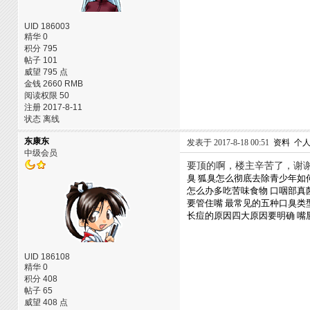
UID 186003
精华 0
积分 795
帖子 101
威望 795 点
金钱 2660 RMB
阅读权限 50
注册 2017-8-11
状态 离线
东康东
发表于 2017-8-18 00:51
资料
个
中级会员
要顶的啊，楼主辛苦了，谢
臭
狐臭怎么彻底去除青少年如
怎么办多吃苦味食物
口咽部真
要管住嘴
最常见的五种口臭类
长痘的原因四大原因要明确
嘴
UID 186108
精华 0
积分 408
帖子 65
威望 408 点