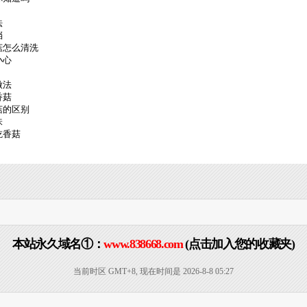
法
档
菇怎么清洗
小心
做法
香菇
菇的区别
味
吃香菇
本站永久域名①：
www.838668.com
(点击加入您的收藏夹)
当前时区 GMT+8, 现在时间是 2026-8-8 05:27