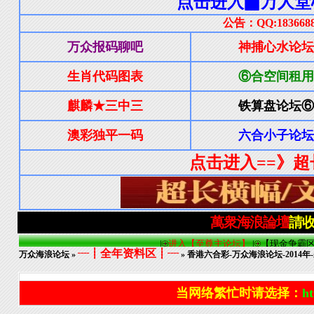
┈┋全年资料区┋┈
万众海浪论坛
»
» 香港六合彩-万众海浪论坛-2014年-
当网络繁忙时请选择：
ht