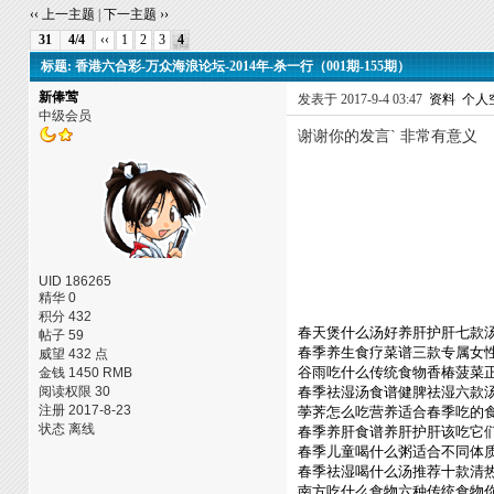
‹‹ 上一主题
|
下一主题 ››
31
4/4
‹‹
1
2
3
4
标题: 香港六合彩-万众海浪论坛-2014年-杀一行（001期-155期）
新俸莺
发表于 2017-9-4 03:47
资料
个人
中级会员
谢谢你的发言` 非常有意义
UID 186265
精华 0
积分 432
春天煲什么汤好养肝护肝七款
帖子 59
春季养生食疗菜谱三款专属女
威望 432 点
谷雨吃什么传统食物香椿菠菜
金钱 1450 RMB
阅读权限 30
春季祛湿汤食谱健脾祛湿六款
注册 2017-8-23
荸荠怎么吃营养适合春季吃的
状态 离线
春季养肝食谱养肝护肝该吃它
春季儿童喝什么粥适合不同体
春季祛湿喝什么汤推荐十款清
南方吃什么食物六种传统食物