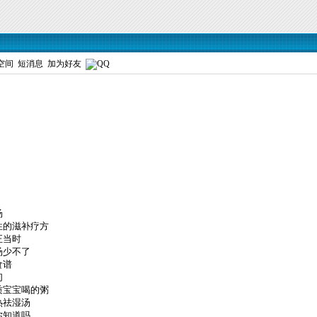
空间
短消息
加为好友
汤
性的滋补疗方
正当时
汤少不了
食谱
们
质宝宝喝的粥
热祛湿汤
你知道吗