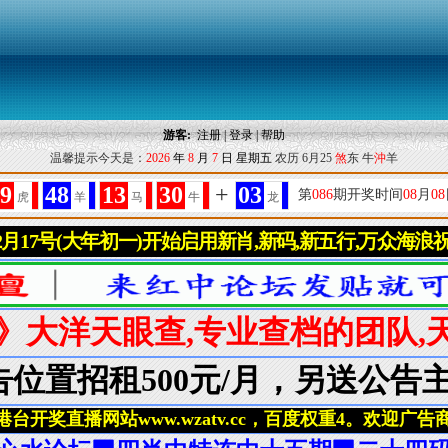
游客:
注册
|
登录
|
帮助
温馨提示今天是：
2026
年
8
月
7
日
星期五
农历 6月25
煞
东 牛
沖
羊