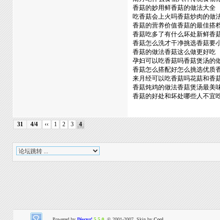
香菇的妙用鲜香菇的做法大全
吃香菇会上火吗香菇炒肉的做
香菇的营养价值香菇的最佳搭
香菇吃多了有什么坏处新鲜香
香菇怎么洗才干净挑选香菇要
香菇的做法香菇这么做更好吃
孕妇可以吃香菇吗香菇煲汤的
香菇怎么搭配好怎么挑选优质
来月经可以吃香菇吗花菇和香
香菇炖鸡的做法香菇煲汤最美
香菇的好处和坏处哪些人不宜
31
4/4
‹‹
1
2
3
4
Powered by
Discuz!
5.5.0
© 2001-2007, Skin by
Cool