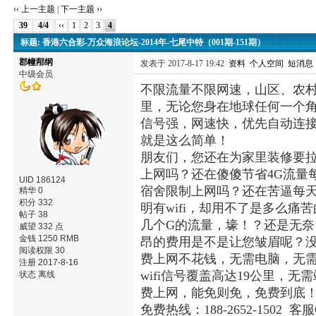
‹‹ 上一主题
|
下一主题 ››
39
4/4
‹‹
1
2
3
4
标题: 香港六合彩-万众海浪论坛-2014年-七尾中特（001期-151期）
郡幢邴纲
发表于 2017-8-17 19:42
资料
个人空间
短消息
中级会员
不限流量不限网速，山区、农村
里，无论您身在地球任何一个
信号强，网速快，优先自动连
就是这么简单！
朋友们，您还在为家里装修要
上网吗？还在傻傻节省4G流量
UID 186124
宿舍限制上网吗？还在苦逼每天
精华 0
积分 332
明有wifi，却用不了是多么
帖子 38
几个G的流量，壕！？还是无
威望 332 点
金钱 1250 RMB
昂的费用是不是让您皱眉呢？没关
阅读权限 30
费上网不花钱，无需电脑，无
注册 2017-8-16
wifi信号覆盖高达19公里
状态 离线
费上网，能免则免，免费到底
免费热线：188-2652-1502 客服