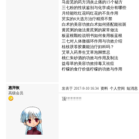
马齿苋的药方消炎止痛的15个秘方
三七粉的性状鉴别与化学成分有哪些
月经能吃红花吗红花的不良作用
芡实的6大选方治疗精滑不禁
白术的美容功效白术如何搭配能祛斑
黄芪粥的做法黄芪粥的家常做法
板蓝根颗粒说明书如何食用板蓝根
三七对人体微循环作用与功效介绍
桂枝茯苓胶囊能治疗妇科吗？
艾草入药养生艾草泡脚禁忌
桃仁朱砂酒的功效与作用及制法
益母草的美容功效排毒又祛痘
柠檬的食疗价值柠檬的功效与作用
惠拜恢
发表于 2017-9-10 16:34
资料
个人空间
短消息
高级会员
顶!!!!!!!!!!