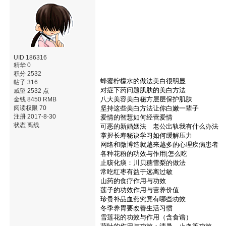
UID 186316
精华 0
积分 2532
蜂蜜柠檬水的做法美白很明显
帖子 316
对症下药问题肌肤的美白方法
威望 2532 点
八大美容美白秘方层层保护肌肤
金钱 8450 RMB
阅读权限 70
坚持这些美白方法让你白嫩一辈子
注册 2017-8-30
爱情的智慧如何经营爱情
状态 离线
可恶的新婚姻法 老公出轨我有什么办法
掌握长寿秘诀学习如何缓解压力
网络和微博造就越来越多的心理疾病患者
各种花粉的功效与作用|怎么吃
止咳化痰：川贝糖雪梨的做法
常吃红枣有益于远离过敏
山药的食疗作用与功效
莲子的功效作用与营养价值
珍贵补品血燕究竟有哪些功效
冬季养胃要改善生活习惯
雪莲花的功效与作用（含食谱）