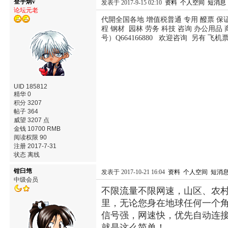
登宇炳v
发表于 2017-9-15 02:10
资料
个人空间
短消息
论坛元老
代開全国各地 增值税普通 专用 醱票 保
程 钢材 园林 劳务 科技 咨询 办公用品 
号）Q664166880 欢迎咨询 另有 飞机
UID 185812
精华 0
积分 3207
帖子 364
威望 3207 点
金钱 10700 RMB
阅读权限 90
注册 2017-7-31
状态 离线
钳臼筇
发表于 2017-10-21 16:04
资料
个人空间
短消
中级会员
不限流量不限网速，山区、农村
里，无论您身在地球任何一个
信号强，网速快，优先自动连
就是这么简单！