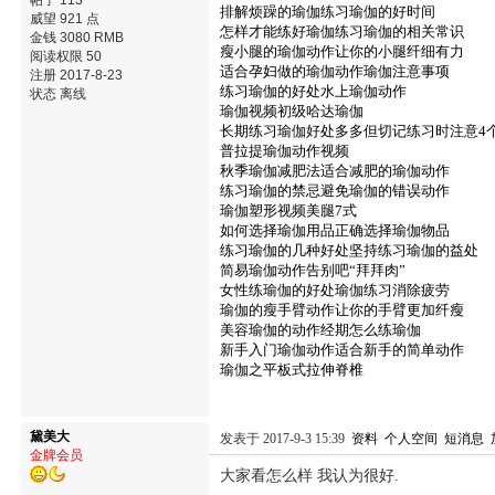
帖子 113
排解烦躁的瑜伽练习瑜伽的好时间
威望 921 点
怎样才能练好瑜伽练习瑜伽的相关常识
金钱 3080 RMB
瘦小腿的瑜伽动作让你的小腿纤细有力
阅读权限 50
适合孕妇做的瑜伽动作瑜伽注意事项
注册 2017-8-23
练习瑜伽的好处水上瑜伽动作
状态 离线
瑜伽视频初级哈达瑜伽
长期练习瑜伽好处多多但切记练习时注意4
普拉提瑜伽动作视频
秋季瑜伽减肥法适合减肥的瑜伽动作
练习瑜伽的禁忌避免瑜伽的错误动作
瑜伽塑形视频美腿7式
如何选择瑜伽用品正确选择瑜伽物品
练习瑜伽的几种好处坚持练习瑜伽的益处
简易瑜伽动作告别吧“拜拜肉”
女性练瑜伽的好处瑜伽练习消除疲劳
瑜伽的瘦手臂动作让你的手臂更加纤瘦
美容瑜伽的动作经期怎么练瑜伽
新手入门瑜伽动作适合新手的简单动作
瑜伽之平板式拉伸脊椎
黛美大
发表于 2017-9-3 15:39
资料
个人空间
短消息
金牌会员
大家看怎么样 我认为很好.