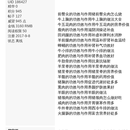
UID 186427
精华 0
积分 945
前臀尖的功效与作用猪前臀尖肉怎么烧
帖子 127
牛上脑的功效与作用牛上脑的做法大全
威望 945 点
牛五花肉的功效与作用牛五花肉的营养价值
金钱 3160 RMB
瘦肉的功效与作用滋阴润燥还补血
阅读权限 50
田鸡腿的功效与作用补虚补脾利水消肿
注册 2017-9-8
羊前腿肉的功效与作用温补肝肾补血温经
状态 离线
蜂蛹的功效与作用补肾补气功效好
牛小排的功效与作用牛小排的做法
肥肉的功效与作用补肾养血功效好
牛肋骨的功效与作用抗衰抗辐射
羊里脊的功效与作用羊里脊肉的做法
猪里脊的功效与作用猪里脊的营养价值
羊髓的功效与作用羊髓的药用价值
猪脑的功效与作用促进代谢好处多多
熏肉的功效与作用养颜护肤效果好
羊眼的功效与作用羊眼的做法
猪颈肉的功效与作用猪颈肉怎么做好吃
咸肉的功效与作用开胃驱寒作用多
牛外脊的功效与作用西冷牛排的做法
火腿肠的功效与作用富含营养好处多