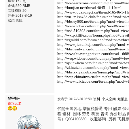
威望 162 点
http://www.aizerone.com/forum.php?mod=vi
金钱 550 RMB
http://hunjian.net/thread-40451-1-1.html
阅读权限 20
http://www.rouzhongci.cn/thread-16546-1-1.
注册 2017-8-19
http://xn--m1xt43d.club/forum.php?mod=vi
状态 离线
http://bbs.ey800.net/forum.php?mod=viewt
http://www.ncfws.cn/forum.php?mod=viewth
http://xsd.510398.com/forum.php?mod=vie
http://wxtp.kllife.com/forum.php?mod=view
http://zgmldd.com/forum.php?mod=viewthr
http://www.jiexunkeji.com/forum.php?mod=
http://bbs.leadwei.cn/forum.php?mod=view
http://www.huawangpeixun.com/thread-16689
http://wsq.widonet.com/forum.php?mod=vie
http://qs.jnwkcm.com/forum.php?mod=view
http://zl.htaizhou.com/forum.php?mod=view
http://bbs.xkfyzmob.com/forum.php?mod=v
http://wap.chinainvs.cn/forum.php?mod=vi
http://www.tuixiaoba.com/forum.php?mod=v
登宇炳v
发表于 2017-8-26 05:50
资料
个人空间
短消息
论坛元老
代開全国各地 增值税普通 专用 醱票 保
程 钢材 园林 劳务 科技 咨询 办公用品 
号）Q664166880 欢迎咨询 另有 飞机