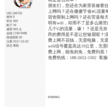
朋友们，您还在为家里装修要
上网吗？还在傻傻节省4G流量
UID 186781
宿舍限制上网吗？还在苦逼每天
精华 0
积分 465
明有wifi，却用不了是多么
帖子 34
几个G的流量，壕！？还是无
威望 465 点
金钱 1790 RMB
昂的费用是不是让您皱眉呢？没关
阅读权限 30
费上网不花钱，无需电脑，无
注册 2017-10-20
wifi信号覆盖高达19公里
状态 离线
费上网，能免则免，免费到底
免费热线：188-2652-1502 客服
9500WG