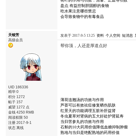
荷叶的作用与功效：清暑、止血等功效
盘点:有益控制胆固醇的食物
吃水果注意哪些禁忌
会导致食物中的有毒食品
天铵芳
发表于 2017-9-5 13:25
资料
个人空间
短消息
高级会员
帮你顶，人还是厚道点好
UID 186336
精华 0
积分 1272
薄荷连翘汤的功效与作用
帖子 157
芦荟可以有效祛痘修复晒伤肌肤
威望 1272 点
红景天的功能调理五脏补肝益肾
金钱 4250 RMB
冬虫夏草对肾病的五大好处护肾延寿
阅读权限 50
当归苦参丸的功效与作用
注册 2017-9-1
石斛的10大药用价值降低血糖抑制肿瘤
状态 离线
熟地与当归是绝配熟地的药用价值