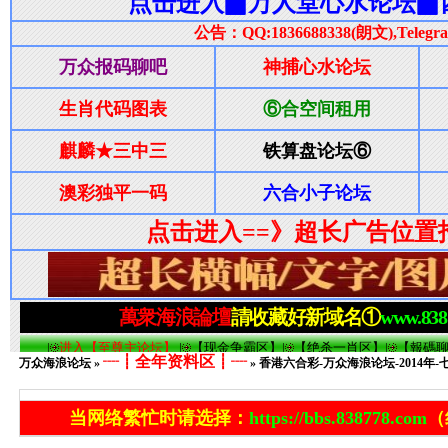
┈┋全年资料区┋┈
万众海浪论坛
»
» 香港六合彩-万众海浪论坛-2014年-七
当网络繁忙时请选择：
https://bbs.838778.com
（