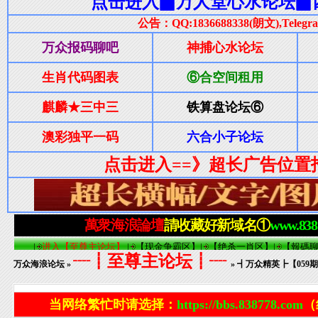
┈┋至尊主论坛┋┈
万众海浪论坛
»
» ┫万众精英┣【05
当网络繁忙时请选择：
https://bbs.838778.com
（