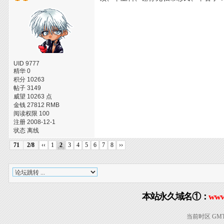
UID 9777
精华 0
积分 10263
帖子 3149
威望 10263 点
金钱 27812 RMB
阅读权限 100
注册 2008-12-1
状态 离线
71
2/8
‹‹
1
2
3
4
5
6
7
8
››
本站永久域名①：
www
当前时区 GMT+8