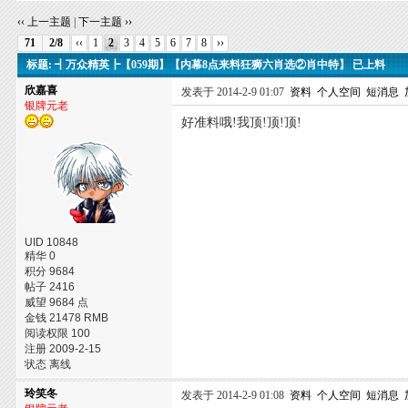
‹‹ 上一主题
|
下一主题 ››
71
2/8
‹‹
1
2
3
4
5
6
7
8
››
标题: ┫万众精英┣【059期】【内幕8点来料狂狮六肖选②肖中特】 已上料
欣嘉喜
发表于 2014-2-9 01:07
资料
个人空间
短消息
银牌元老
好准料哦!我顶!顶!顶!
UID 10848
精华 0
积分 9684
帖子 2416
威望 9684 点
金钱 21478 RMB
阅读权限 100
注册 2009-2-15
状态 离线
玲笑冬
发表于 2014-2-9 01:08
资料
个人空间
短消息