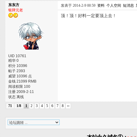
东东方
发表于 2014-2-9 00:59
资料
个人空间
短消息
银牌元老
顶！顶！好料一定要顶上去！
UID 10761
精华 0
积分 10396
帖子 2393
威望 10396 点
金钱 21099 RMB
阅读权限 100
注册 2009-2-11
状态 离线
71
1/8
1
2
3
4
5
6
7
8
››