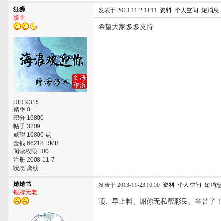
狂狮
发表于 2013-11-2 18:11
资料
个人空间
短消息
版主
希望大家多多支持
UID 9315
精华 0
积分 16800
帖子 3209
威望 16800 点
金钱 66218 RMB
阅读权限 100
注册 2008-11-7
状态 离线
婧婧书
发表于 2013-11-23 16:50
资料
个人空间
短消
银牌元老
顶、早上料、谢你无私帮彩民、辛苦了