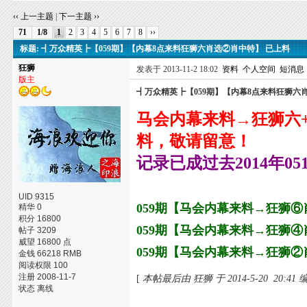
‹‹ 上一主题
|
下一主题 ››
71
1/8
1
2
3
4
5
6
7
8
››
标题: ┫万众精英┣【059期】【内幕8点来料狂狮六肖选②肖中特】 已上料
狂狮
发表于 2013-11-2 18:02
资料
个人空间
短消息
版主
┫万众精英┣【059期】【内幕8点来料狂狮六
马会内幕来料→狂狮六+
料，敬请留意！
记录已成过去2014年0
UID 9315
059期【马会内幕来料→狂狮⑥
精华 0
积分 16800
059期【马会内幕来料→狂狮④
帖子 3209
威望 16800 点
059期【马会内幕来料→狂狮②
金钱 66218 RMB
阅读权限 100
注册 2008-11-7
[
本帖最后由 狂狮 于 2014-5-20 20:41
状态 离线