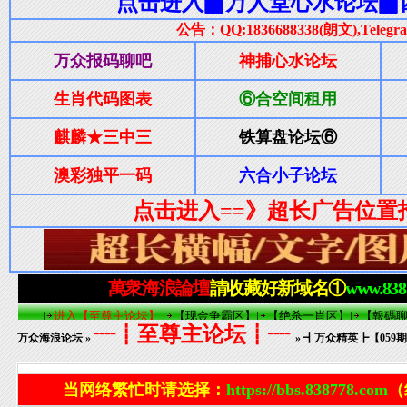
┈┋至尊主论坛┋┈
万众海浪论坛
»
» ┫万众精英┣【05
当网络繁忙时请选择：
https://bbs.838778.com
（