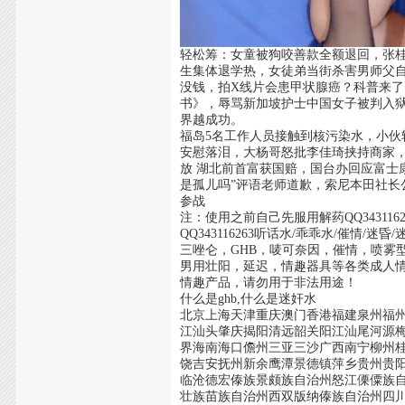
轻松筹：女童被狗咬善款全额退回，张桂
生集体退学热，女徒弟当街杀害男师父自首
没钱，拍X线片会患甲状腺癌？科普来了
书》，辱骂新加坡护士中国女子被判入
界越成功。
福岛5名工作人员接触到核污染水，小伙
安慰落泪，大杨哥怒批李佳琦挟持商家，
放 湖北前首富获国赔，国台办回应富士
是孤儿吗”评语老师道歉，索尼本田社
参战
注：使用之前自己先服用解药QQ34311
QQ343116263听话水/乖乖水/催情
三唑仑，GHB，唛可奈因，催情，喷雾
男用壮阳，延迟，情趣器具等各类成人情
情趣产品，请勿用于非法用途！
什么是ghb,什么是迷奸水
北京上海天津重庆澳门香港福建泉州福
江汕头肇庆揭阳清远韶关阳江汕尾河源
界海南海口儋州三亚三沙广西南宁柳州
饶吉安抚州新余鹰潭景德镇萍乡贵州贵
临沧德宏傣族景颇族自治州怒江傈僳族
壮族苗族自治州西双版纳傣族自治州四