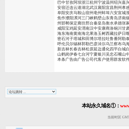
巴中甘孜阿坝浙江杭州宁波温州绍兴嘉
安宿迁连云港湖北武汉襄阳宜昌荆州孝
阜阳安庆马鞍山宿州亳州蚌埠六安宣城
焦作濮阳漯河三门峡鹤壁山东青岛济南
州邯郸保定廊坊邢台秦皇岛衡水承德张
咸阳宝鸡延安渭南汉中安康商洛铜川甘
海东海南黄南海北果洛玉树西藏拉萨日
密石河子塔城和田博尔塔拉吐鲁番阿勒
呼伦贝尔锡林郭勒巴彦淖尔乌兰察布乌
新吉林长春吉林松原延边通化四平白城
山鹤岗伊春七台河宁夏银川吴忠石嘴山
本条广告由广告公司代客户使用群发软
本站永久域名①：
www
当前时区 GMT+8