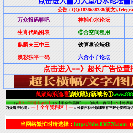
┈┋全年资料区┋┈
万众海浪论坛
»
» 长春吉林松原哪里有三唑仑春药听话水Q
当网络繁忙时请选择：
https://bbs.838778.com
（