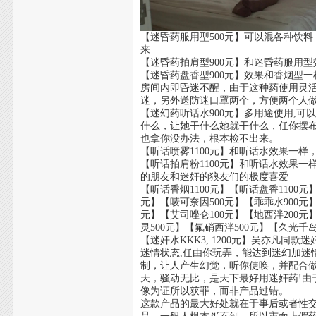
【迷昏药服用型500元】可以混各种饮
来
【迷昏药拍肩型900元】和迷昏药服用
【迷昏药盘香型900元】效果和香烟型
房间内即昏迷不醒，由于这种药使用灵
迷，另外送防迷口罩两个，方便两个人
【迷幻药听话水900元】多用途使用,
什么，让她干什么她就干什么，任你摆
也拿你没办法，根本检不出来。
【听话喷雾1100元】和听话水效果一
【听话拍肩粉1100元】和听话水效果
的朋友和迷奸的狼友们的极度喜爱
【听话香烟1100元】【听话盘香1100元】
元】【唛可奈因500元】【乖乖水900元
元】【艾司唑仑100元】【地西泮200元
灵500元】【氟硝西泮500元】【久光千岛
【迷奸水KKK3, 1200元】吴亦凡同
迷情状态,任由你玩弄，能达到迷幻加迷
制，让人产生幻觉，听你使唤，并配合
天，骚动无比，是天下最好用迷奸药!
像为证所以获罪，而非产品过错。
这款产品的最大好处就在于事后或者性