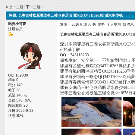
‹‹ 上一主题
|
下一主题 ››
标题: 长春吉林松原哪里有三唑仑春药听话水QQ343116263听话水多少钱
玩弄小可爱
发表于 2026-6-18 06:46
资料
个人空间
短消息
注册会员
长春吉林松原哪里有三唑仑春药听话水QQ34311
深圳东莞哪里有三唑仑春药听话水QQ3431
γ-羟基丁酸
QQ：343116263
保密发货，安全第一，不能货到付款，
哪里有乙醚七氟烷QQ343116263氯仿多
哪里有氟硝西泮蓝精灵QQ343116263
UID 189830
哪里有安眠药三唑仑QQ343116263迷
精华 0
哪里有春药催情药QQ343116263迷奸
积分 140
哪有安眠药三唑仑迷药听话水多少钱GH
帖子 28
恩华三唑仑香港彼迪三唑仑微sddf87
威望 140 点
金钱 570 RMB
阅读权限 20
注册 2026-6-18
状态 离线