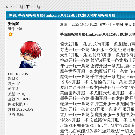
‹‹ 上一主题
|
下一主题 ››
标题: 手游服务端开服41mk.comQQ1325876192惊天动地服务端开服
升阶陛
发表于 2025-10-13 18:21
资料
个人空间
主页
新手上路
手游服务端开服41mk.comQQ1325876192
倚天2开服一条龙|龙驹开服一条龙|魔力
奇迹开服一条龙|Mu开服一条龙|征途开
天堂2开服一条龙|传奇3开服一条龙|传
挑战开服一条龙|希望ol开服一条龙|骑
诛仙开服一条龙|密传开服一条龙|乱勇ol
魔兽世界开服一条龙|魔域开服一条龙|传奇
UID 189785
魔钥开服一条龙|千年开服一条龙|天上碑
精华 0
飞飞ol开服一条龙|冒险岛开服一条龙|
积分 15
梦幻西游开服一条龙|决战开服一条龙|洛
帖子 3
美丽世界开服一条龙|惊天动地开服一条
威望 15 点
墨香开服一条龙|墨湘开服一条龙|棋牌开
金钱 70 RMB
端游开服一条龙|弹弹堂开服一条龙|问道
阅读权限 10
烈焰开服一条龙|dnf开服一条龙|征服
注册 2025-10-9
状态 离线
红月开服一条龙|新魔界开服一条龙|神泣
传说ol开服一条龙|丝路传说开服一条龙
玩游戏不如开游戏,自己当GM卖游戏道具
最低几百就能成为暴利游戏老板!一切技