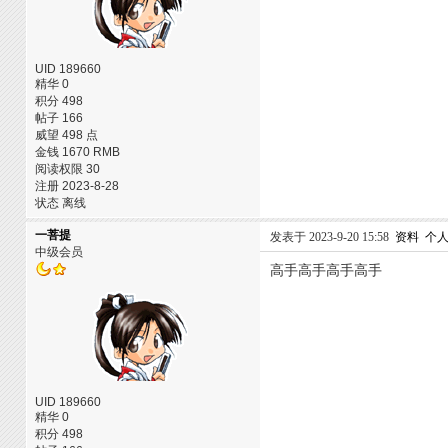
UID 189660
精华 0
积分 498
帖子 166
威望 498 点
金钱 1670 RMB
阅读权限 30
注册 2023-8-28
状态 离线
一菩提
发表于 2023-9-20 15:58
资料
个
中级会员
高手高手高手高手
UID 189660
精华 0
积分 498