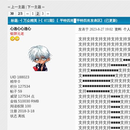
‹‹ 上一主题
|
下一主题 ››
30
2/3
‹‹
1
2
3
››
标题: ┫万众精英┣〖072期〗〖平特四肖█平特四肖发表区〗{已更新}
心连心心连心
发表于 2023-8-27 19:02
资料
个
银牌元老
支持支持支持支持支持支持
支持支持支持支持支持支持支
支持支持支持支持支持支持支持支
支持支持支持支持支持支持支持支■
支持支持支持支持支持支■■■■
支持支持支持支持■■■■■■■
支持支■■■■■■■■■■■■
支■■■■■■■■■■■■■■支
UID 188023
支■■■■■■■■■■■■支持支持
精华 0
支■■■■■■■■■■■■支持支持支
积分 127534
支持■■■■■■■■■■支持支持支
帖子 59
威望 127534 点
支持支持支持支持■■■■支持
金钱 510030 RMB
支持支持支持支持■■■■支持支
阅读权限 100
支持支持支持支持■■■■支持支
注册 2018-3-18
支持支持支持支持■■■■支持支
状态 离线
支持支持支持支持■■■■支持支
支持支持支持支持■■■■支持支
支持支持支持支持■■■■支持支