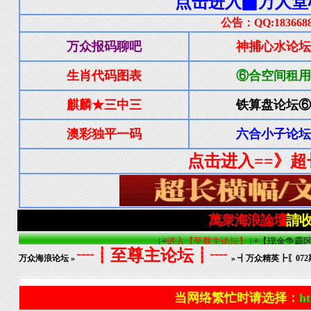
┈┋至尊主论坛┋┈
万众海浪论坛
»
» ┫万众精英┣〖07
当网络繁忙时请选择：
ht