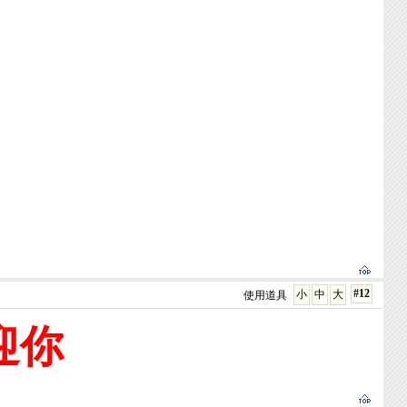
#12
小
中
大
使用道具
迎你