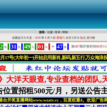
游客:
注册
|
登录
|
帮助
温馨提示今天是：
2026
年
8
月
8
日
星期六
农历 6月26
煞
北 虎
沖
猴