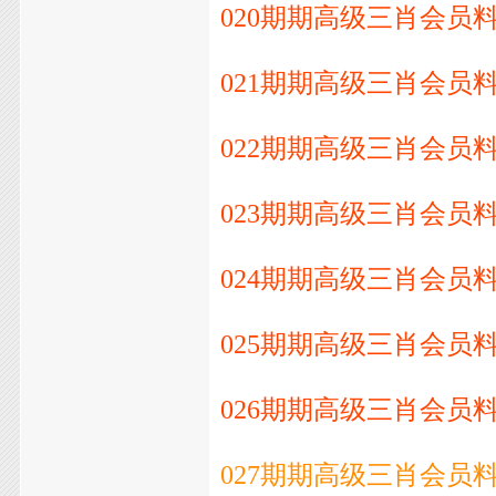
020期期高级三肖会员
021期期高级三肖会员
022期期高级三肖会员
023期期高级三肖会员
024期期高级三肖会员
025期期高级三肖会员
026期期高级三肖会员
027期期高级三肖会员