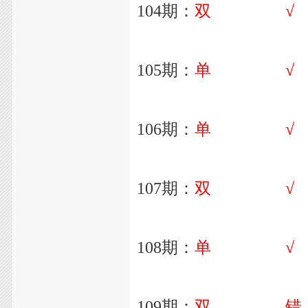
104期：
双 √
105期：
单 √
106期：
单 √
107期：
双 √
108期：
单 √
109期：
双 错