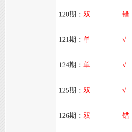
120期：
双 错
121期：
单 √
124期：
单 √
125期：
双 √
126期：
双 错