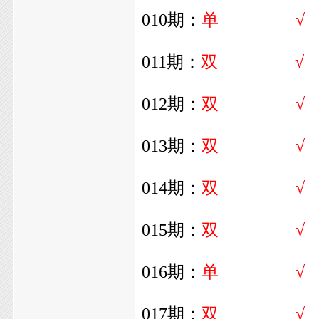
010期：
单
√
011期：
双
√
012期：
双
√
013期：
双
√
014期：
双
√
015期：
双
√
016期：
单
√
017期：
双
√