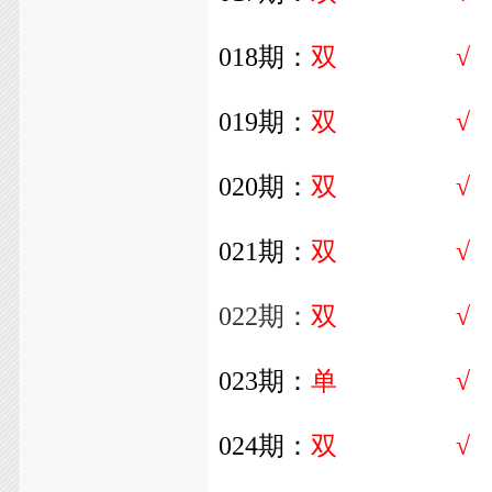
018期：
双
√
019期：
双
√
020期：
双
√
021期：
双
√
022期：
双
√
023期：
单
√
024期：
双
√