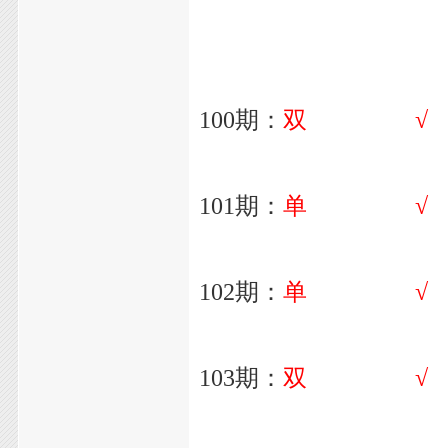
100期：
双 √
101期：
单 √
102期：
单 √
103期：
双 √