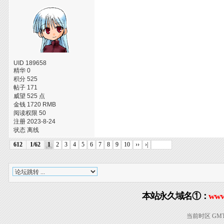
UID 189658
精华 0
积分 525
帖子 171
威望 525 点
金钱 1720 RMB
阅读权限 50
注册 2023-8-24
状态 离线
612
1/62
1
2
3
4
5
6
7
8
9
10
››
›|
本站永久域名①：
www
当前时区 GMT+8