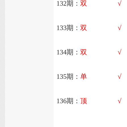
132期：
双 √
133期：
双 √
134期：
双 √
135期：
单 √
136期：
顶 √