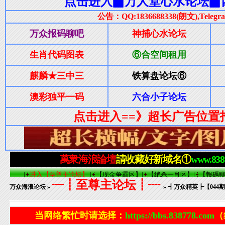
┈┋至尊主论坛┋┈
万众海浪论坛
»
» ┫万众精英┣【04
当网络繁忙时请选择：
https://bbs.838778.com
（