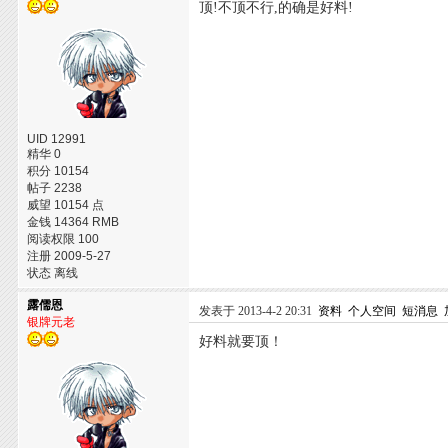
顶!不顶不行,的确是好料!
UID 12991
精华 0
积分 10154
帖子 2238
威望 10154 点
金钱 14364 RMB
阅读权限 100
注册 2009-5-27
状态 离线
露儒恩
发表于 2013-4-2 20:31
资料
个人空间
短消息
银牌元老
好料就要顶！