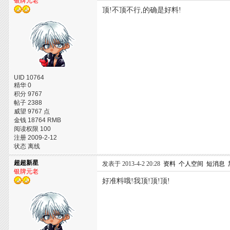
银牌元老
顶!不顶不行,的确是好料!
UID 10764
精华 0
积分 9767
帖子 2388
威望 9767 点
金钱 18764 RMB
阅读权限 100
注册 2009-2-12
状态 离线
超超新星
发表于 2013-4-2 20:28
资料
个人空间
短消息
银牌元老
好准料哦!我顶!顶!顶!