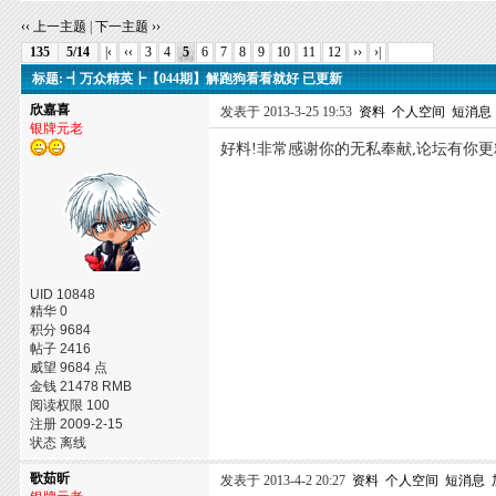
‹‹ 上一主题
|
下一主题 ››
135
5/14
|‹
‹‹
3
4
5
6
7
8
9
10
11
12
››
›|
标题: ┫万众精英┣【044期】解跑狗看看就好 已更新
欣嘉喜
发表于 2013-3-25 19:53
资料
个人空间
短消息
银牌元老
好料!非常感谢你的无私奉献,论坛有你更
UID 10848
精华 0
积分 9684
帖子 2416
威望 9684 点
金钱 21478 RMB
阅读权限 100
注册 2009-2-15
状态 离线
歌茹昕
发表于 2013-4-2 20:27
资料
个人空间
短消息