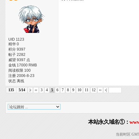
UID 1123
精华 0
积分 9397
帖子 2282
威望 9397 点
金钱 17000 RMB
阅读权限 100
注册 2006-8-23
状态 离线
135
5/14
|‹
‹‹
3
4
5
6
7
8
9
10
11
12
››
›|
本站永久域名①：
www
当前时区 GMT+8