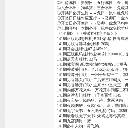
◎生肖属性：癸卯日；五行属性：金；
◎六合不出：狗羊猪；三合不出：兔虎
◎开奖日必开生肖→→兔日：鼠牛虎兔
◎开奖日日柱对应五行→→癸卯日：金
◎开奖日必开生肖→→癸卯：虎龙马狗
◎上期开狗，本期必开：鼠牛虎兔蛇羊
《141期》《《香港掛牌之全篇》》
141期正版彩图挂牌:挂:34 爆:猪 挂牌
141期另版香港马会挂牌: 20狗。
141期马会挂牌:挂07 射45=29。
141期正版数码挂牌:挂:48 射:39===
141期蓝天玄挂牌: 33马
141期藏宝图 新:数枝清晓烦驰骑 老:举头
141期香港关门联：半江远水运孤舟，狗兔牛马
141期香港开门联：一闩千里望三二，本期要钱
141期另香港关门联: 二后来三特码灵，一五加
141期另香港开门联: 生来水中是大王，此期道
141期内部万花来料：万花开中间要二
141期台湾玄门挂牌：[千奇百怪][145]
141期火车头：烧伤猪。诗：龙死马伤
141期火烧图解：火烧“鸡”。诗：曹阿
141期无字天书：五六遇七得特码，本期
141期最老版无字天书: 众骂之毒你莫藏
141期九宫禁肖：猪
141期必中人物：黄飞鸿。