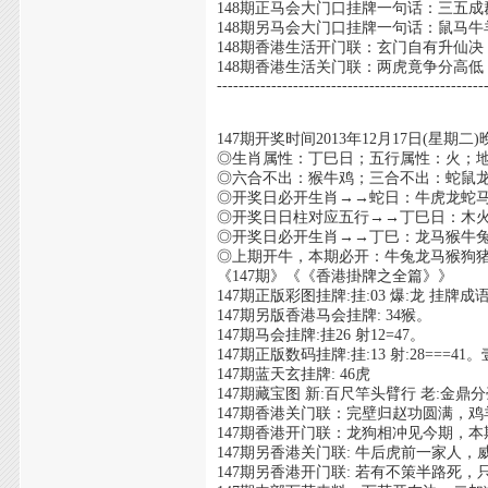
148期正马会大门口挂牌一句话：三五成
148期另马会大门口挂牌一句话：鼠马
148期香港生活开门联：玄门自有升仙决，翻江
148期香港生活关门联：两虎竟争分高低，困龙
-------------------------------------------------
147期开奖时间2013年12月17日(星期二
◎生肖属性：丁巳日；五行属性：火；
◎六合不出：猴牛鸡；三合不出：蛇鼠
◎开奖日必开生肖→→蛇日：牛虎龙蛇
◎开奖日日柱对应五行→→丁巳日：木
◎开奖日必开生肖→→丁巳：龙马猴牛
◎上期开牛，本期必开：牛兔龙马猴狗
《147期》《《香港掛牌之全篇》》
147期正版彩图挂牌:挂:03 爆:龙 挂牌
147期另版香港马会挂牌: 34猴。
147期马会挂牌:挂26 射12=47。
147期正版数码挂牌:挂:13 射:28===
147期蓝天玄挂牌: 46虎
147期藏宝图 新:百尺竿头臂行 老:金鼎分毫
147期香港关门联：完壁归赵功圆满，鸡羊马龙
147期香港开门联：龙狗相冲见今期，本期要钱
147期另香港关门联: 牛后虎前一家人，威名四
147期另香港开门联: 若有不策半路死，只道此