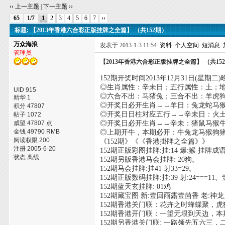
‹‹ 上一主题
|
下一主题 ››
65
1/7
1
2
3
4
5
6
7
››
标题: 【2013年香港六合彩正版挂牌之全篇】 （共152期）
万众海浪
发表于 2013-1-3 11:54
资料
个人空间
短消息
管理员
【2013年香港六合彩正版挂牌之全篇】 （共15
152期开奖时间2013年12月31日(星期二
◎生肖属性：辛未日；五行属性：土；
UID 915
◎六合不出：马猪兔；三合不出：羊虎
精华
1
◎开奖日必开生肖→→羊日：兔龙蛇马
积分 47807
◎开奖日日柱对应五行→→辛未日：火
帖子 1072
威望 47807 点
◎开奖日必开生肖→→辛未：猪鼠马猴
金钱 49790 RMB
◎上期开牛，本期必开：牛兔龙马猴狗
阅读权限 200
《152期》《《香港掛牌之全篇》》
注册 2005-6-20
152期正版彩图挂牌:挂:14 爆:猴 挂牌
状态 离线
152期另版香港马会挂牌: 20狗。
152期马会挂牌:挂41 射33=29。
152期正版数码挂牌:挂:39 射:24===
152期蓝天玄挂牌: 01鸡
152期藏宝图 新:壹回雨露壹茴香 老:神龙
152期香港关门联：花卉之时蜂蝶聚，虎猪鸡鼠
152期香港开门联：一望无垠到天边，本期要钱
152期另香港关门联: 一路领先五六三，二七合