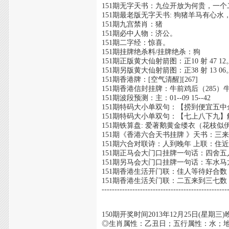
151期无字天书：九位开放为何贵，一个
151期最老版无字天书: 狗猪羊马有心水
151期九宫禁肖：猪
151期必中人物：济公。
151期二字经：惊喜。
151期挂牌绝杀料/挂牌绝杀：狗
151期正版黄大仙射箭图：正10 射 47 12
151期另版黄大仙射箭图：正38 射 13 06
151期香港牌：[空气清醒][267]
151期香港信封挂牌：牛前鸡后（285）
151期波段预测：主：01--09 15--42
151期特码大小单双句：【捞到便宜五
151期特码大小单双句：【七上八下九】
151期铁算盘: 爱著鹅黄金缕衣（花枝似
151期《香港六合天书挂牌 》天书：三来二
151期六合对联诗：人到晚年 上联：住近
151期正马会大门口挂牌一句话：四舍五
151期另马会大门口挂牌一句话：车水
151期香港生活开门联：佳人等待好合数，二七
151期香港生活关门联：二五来到三七数，七八
-------------------------------------------------
150期开奖时间2013年12月25日(星期三
◎生肖属性：乙丑日；五行属性：水；