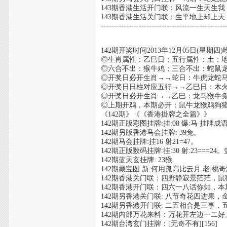
143期香港生活开门联：风流一生天生我，命中
143期香港生活关门联：生平地上却上天，原来
-------------------------------------------------
142期开奖时间2013年12月05日(星期四
◎生肖属性：乙巳日；五行属性：土；
◎六合不出：猴牛鸡；三合不出：蛇鼠
◎开奖日必开生肖→→蛇日：牛虎龙蛇
◎开奖日日柱对应五行→→乙巳日：木
◎开奖日必开生肖→→乙巳：龙马猴牛
◎上期开鸡，本期必开：鼠牛龙猴鸡狗
《142期》《《香港掛牌之全篇》》
142期正版彩图挂牌:挂:08 爆:马 挂牌
142期另版香港马会挂牌: 39兔。
142期马会挂牌:挂16 射21=47。
142期正版数码挂牌:挂:30 射:23===
142期蓝天玄挂牌: 23猴
142期藏宝图 新:何用孤高比云月 老:桃奇
142期香港关门联：四野静寂景茫茫，鼠猴鸡牛
142期香港开门联：四六一八话你知，本期要钱
142期另香港关门联: 八节奇花四进果，金龙稳
142期另香港开门联: 二五相合是三事，五心成
142期内部万花来料：万花开左边一二
142期台湾玄门挂牌：[无奇不有][156]