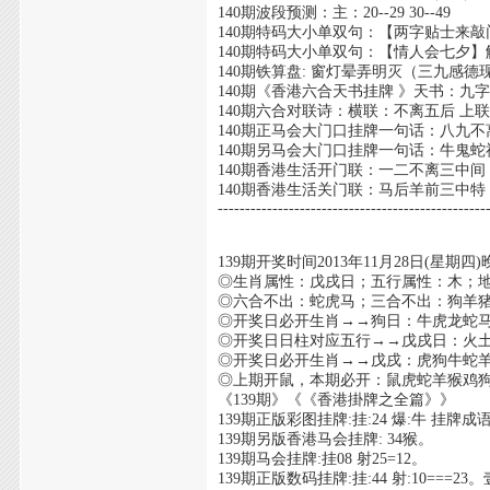
140期波段预测：主：20--29 30--49
140期特码大小单双句：【两字贴士来
140期特码大小单双句：【情人会七夕】
140期铁算盘: 窗灯晕弄明灭（三九感
140期《香港六合天书挂牌 》天书：九字独
140期六合对联诗：横联：不离五后 上联
140期正马会大门口挂牌一句话：八九不
140期另马会大门口挂牌一句话：牛鬼
140期香港生活开门联：一二不离三中间，东风
140期香港生活关门联：马后羊前三中特，七九
-------------------------------------------------
139期开奖时间2013年11月28日(星期四
◎生肖属性：戊戌日；五行属性：木；
◎六合不出：蛇虎马；三合不出：狗羊
◎开奖日必开生肖→→狗日：牛虎龙蛇
◎开奖日日柱对应五行→→戊戌日：火
◎开奖日必开生肖→→戊戌：虎狗牛蛇
◎上期开鼠，本期必开：鼠虎蛇羊猴鸡
《139期》《《香港掛牌之全篇》》
139期正版彩图挂牌:挂:24 爆:牛 挂牌
139期另版香港马会挂牌: 34猴。
139期马会挂牌:挂08 射25=12。
139期正版数码挂牌:挂:44 射:10===