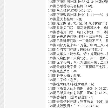
149期正版彩图挂牌:挂:33 爆:龙 挂牌
149期另版香港马会挂牌: 33鸡。
149期马会挂牌:挂08 射12=17。
149期正版数码挂牌:挂:09 射:41===
149期蓝天玄挂牌: 12兔
149期藏宝图 新: 老:{禁: 禁:尾 }玄机字:
149期香港关门联：司马徽再荐名士，狗鸡牛鼠
149期香港开门联：晴日万株烟一阵，本期要钱
149期另香港关门联: 特码不出三中数，二五连
149期另香港开门联: 一二无能不三去，得三差
149期内部万花来料：万花开中间三八
149期台湾玄门挂牌：[鞠躬尽瘁][145]
149期火车头：烧伤马。诗：虎死鸡伤
149期火烧图解：火烧“虎”。诗：一言
149期无字天书：八七九四三六来，二五
149期最老版无字天书: 二五得码三七跟
149期九宫禁肖：牛
149期必中人物：西施。
149期二字经：忘贫。
149期挂牌绝杀料/挂牌绝杀：猪
149期正版黄大仙射箭图：正34 射 04 27
149期另版黄大仙射箭图：正07 射 47 23
149期香港牌：[震耳欲聋][123]
149期香港信封挂牌：狗前马后（926）
149期波段预测：主：10--20 30--49