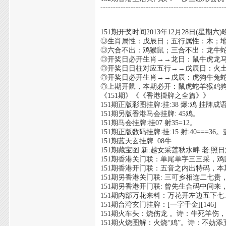
-------------------------------------------------
151期开奖时间2013年12月28日(星期六
◎生肖属性：戊辰日；五行属性：木；地
◎六合不出：鸡猴鼠；三合不出：龙牛
◎开奖日必开生肖→→龙日：鼠牛虎龙
◎开奖日日柱对应五行→→戊辰日：火
◎开奖日必开生肖→→戊辰：虎狗牛兔
◎上期开鼠，本期必开：鼠虎蛇羊猴鸡
《151期》《《香港掛牌之全篇》》
151期正版彩图挂牌:挂:38 爆:鸡 挂牌
151期另版香港马会挂牌: 45鸡。
151期马会挂牌:挂07 射35=12。
151期正版数码挂牌:挂:15 射:40===
151期蓝天玄挂牌: 08牛
151期藏宝图 新:越女采莲秋水畔 老:照日
151期香港关门联：单尾单字三三采，鸡鼠猴虎
151期香港开门联：五音之内出特码，本期要钱
151期另香港关门联: 三可乡相连二七贵，五
151期另香港开门联: 曾先生合码中间来，可怜
151期内部万花来料：万花开左边五下
151期台湾玄门挂牌：[一字千金][146]
151期火车头：烧伤龙 。诗：牛死羊
151期火烧图解：火烧“鸡”。诗：不妨