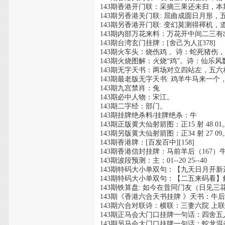
143期香港开门联：采摘三果还未归，本期要钱
143期另香港关门联: 屈曲成圆日月形，五体投
143期另香港开门联: 变幻莫测得襌机，道高德
143期内部万花来料：万花开中间二三
143期台湾玄门挂牌：[舍己为人][378]
143期火车头：烧伤鸡 。诗：蛇死猪
143期火烧图解：火烧“鸡”。诗：仙乐
143期无字天书：两场对立四站左，五六
143期最老版无字天书: 鸡羊牛马来一个
143期九宫禁肖：兔
143期必中人物：宋江。
143期二字经：部门。
143期挂牌绝杀料/挂牌绝杀：牛
143期正版黄大仙射箭图：正15 射 48 01
143期另版黄大仙射箭图：正34 射 27 09
143期香港牌：[百发百中][158]
143期香港信封挂牌：马前羊后（167）
143期波段预测：主：01--20 25--40
143期特码大小单双句：【九天日月开
143期特码大小单双句：【二五来码看】
143期铁算盘: 如今在昔同门友（日见三
143期《香港六合天书挂牌 》天书：牛后虎
143期六合对联诗：横联：三妻六院 上联
143期正马会大门口挂牌一句话：四舍五
143期另马会大门口挂牌一句话：蛇龙