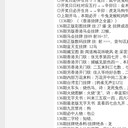
◎开奖日必开生肖→→兔日：鼠牛虎兔
◎开奖日日柱对应五行→→辛卯日：金
◎开奖日必开生肖→→辛卯：虎龙马狗
◎上期开马，本期必开：牛兔龙猴蛇鸡
《136期》《《香港掛牌之全篇》》
136期正版彩图挂牌:挂:27 爆:龙 挂牌
136期另版香港马会挂牌: 22猴。
136期马会挂牌:挂09 射16=37。
136期正版数码挂牌:挂: 射:===。壹句
136期蓝天玄挂牌: 12马
136期藏宝图 新:闻道梅花坼晓风 老:采罢
136期香港关门联：张兄李第四七开，牛马兔狗
136期香港开门联：捕贼见脏伤四一，本期要钱
136期另香港关门联: 二五来到三七数，七八月
136期另香港开门联: 佳人等待好合数，二七加
136期内部万花来料：万花开中间二五
136期台湾玄门挂牌：[鸦雀无声][125]
136期火车头：烧伤马。诗：龙死兔伤
136期火烧图解：火烧“龙”。诗：单蓝
136期无字天书：叫来三五双一四，四六
136期最老版无字天书: 直看四七合九开
136期九宫禁肖：狗
136期必中人物：包公
136期二字经：知错。
136期挂牌绝杀料/挂牌绝杀：龙