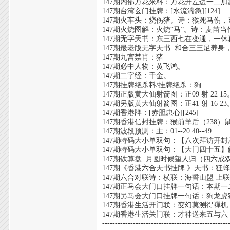
147期内部万花来料：万花开左边一二
147期台湾玄门挂牌：[水流湍急][124]
147期火车头：烧伤猪。诗：猴死马伤
147期火烧图解：火烧“马”。诗：麦苗
147期无字天书：东三西七在变通，一休
147期最老版无字天书: 和合三三足养身
147期九宫禁肖：猪
147期必中人物：黄飞鸿。
147期二字经：千金。
147期挂牌绝杀料/挂牌绝杀：狗
147期正版黄大仙射箭图：正09 射 22 15
147期另版黄大仙射箭图：正41 射 16 23
147期香港牌：[赤胆忠心][245]
147期香港信封挂牌：猴前羊后（238）
147期波段预测：主：01--20 40--49
147期特码大小单双句：【八次拜访开
147期特码大小单双句：【大门四十五】
147期铁算盘: 月圆时候望人归（四六
147期《香港六合天书挂牌 》天书：狂蜂浪
147期六合对联诗：横联：海誓山盟 上联
147期正马会大门口挂牌一句话：本期一
147期另马会大门口挂牌一句话：狗龙
147期香港生活开门联：变幻莫测得襌机，道高
147期香港生活关门联：才神送来五与六，跟起
-------------------------------------------------