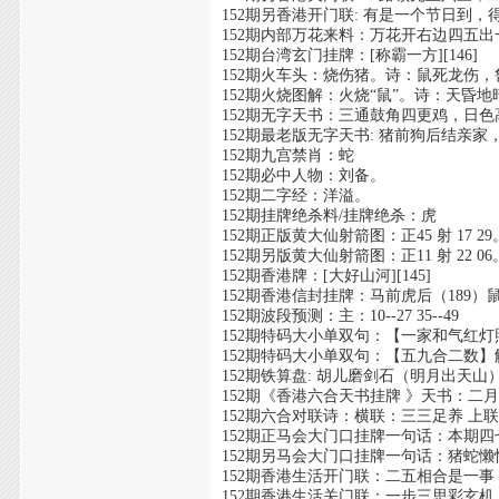
152期另香港开门联: 有是一个节日到，得尾就
152期内部万花来料：万花开右边四五
152期台湾玄门挂牌：[称霸一方][146]
152期火车头：烧伤猪。诗：鼠死龙伤
152期火烧图解：火烧“鼠”。诗：天昏
152期无字天书：三通鼓角四更鸡，日色
152期最老版无字天书: 猪前狗后结亲家
152期九宫禁肖：蛇
152期必中人物：刘备。
152期二字经：洋溢。
152期挂牌绝杀料/挂牌绝杀：虎
152期正版黄大仙射箭图：正45 射 17 29
152期另版黄大仙射箭图：正11 射 22 06
152期香港牌：[大好山河][145]
152期香港信封挂牌：马前虎后（189）
152期波段预测：主：10--27 35--49
152期特码大小单双句：【一家和气红
152期特码大小单双句：【五九合二数】
152期铁算盘: 胡儿磨剑石（明月出天山
152期《香港六合天书挂牌 》天书：二月春
152期六合对联诗：横联：三三足养 上联
152期正马会大门口挂牌一句话：本期四
152期另马会大门口挂牌一句话：猪蛇
152期香港生活开门联：二五相合是一事，一心
152期香港生活关门联：一步三思彩玄机，头顶