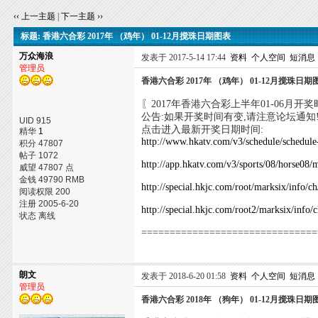
‹‹ 上一主题
|
下一主题 ››
标题: 香港六合彩 2017年 （鸡年） 01-12月搅珠日期图表
万众海浪
发表于 2017-5-14 17:44
资料
个人空间
短消息
管理员
香港六合彩 2017年 （鸡年） 01-12月搅珠日期
〖2017年香港六合彩上半年01-06月开
公告:如果开奖时间有变,请注意论坛通知
UID 915
点击进入最新开奖日期时间:
精华
1
http://www.hkatv.com/v3/schedule/schedul
积分 47807
帖子 1072
http://app.hkatv.com/v3/sports/08/horse08
威望 47807 点
金钱 49790 RMB
http://special.hkjc.com/root/marksix/info/c
阅读权限 200
注册 2005-6-20
http://special.hkjc.com/root2/marksix/info/
状态 离线
===============================
朗文
发表于 2018-6-20 01:58
资料
个人空间
短消息
管理员
香港六合彩 2018年 （狗年） 01-12月搅珠日期