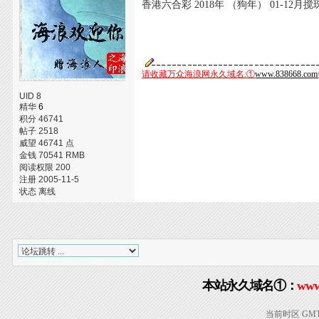
香港六合彩 2018年 （狗年） 01-12月
请收藏万众海浪网永久域名:①
www.838668.com
UID 8
精华
6
积分 46741
帖子 2518
威望 46741 点
金钱 70541 RMB
阅读权限 200
注册 2005-11-5
状态 离线
本站永久域名①：
www
当前时区 GMT+8