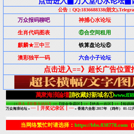
┈┋开奖记录区┋┈
万众海浪论坛
»
» 香港六合彩 2017年 （鸡年） 01-
当网络繁忙时请选择：
https://bbs.838778.com
（