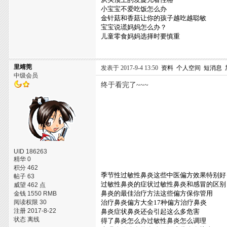
小宝宝不爱吃饭怎么办
金针菇和香菇让你的孩子越吃越聪敏
宝宝说谎妈妈怎么办？
儿童零食妈妈选择时要慎重
里靖莞
发表于 2017-9-4 13:50
资料
个人空间
短消息
中级会员
终于看完了~~~
UID 186263
精华 0
积分 462
季节性过敏性鼻炎这些中医偏方效果特别好
帖子 63
过敏性鼻炎的症状过敏性鼻炎和感冒的区别
威望 462 点
鼻炎的最佳治疗方法这些偏方保你管用
金钱 1550 RMB
阅读权限 30
治疗鼻炎偏方大全17种偏方治疗鼻炎
注册 2017-8-22
鼻炎症状鼻炎还会引起这么多危害
状态 离线
得了鼻炎怎么办过敏性鼻炎怎么调理