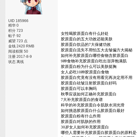
UID 185966
精华 0
积分 723
女性喝胶原蛋白有什么好处
帖子 92
胶原蛋白的五大功效还能美肤
威望 723 点
胶原蛋白饮品的7大保健功效
金钱 2420 RMB
胶原蛋白流失不用怕五大去皱偏方大揭秘
阅读权限 50
如何补充胶原蛋白哪些食物含胶原蛋白
注册 2017-8-9
9种食物补充胶原蛋白吃出澎湃饱满肌
状态 离线
胶原蛋白粉为什么可以美肤挺胸
女人必吃10种胶原蛋白食物
胶原蛋白究竟有没有用看完再决定用不用
胶原蛋白祛皱注射胶原蛋白好吗
胶原蛋白可以丰胸吗
秋季应该如何正确补充胶原蛋白
7大补充胶原蛋白的食谱
科学的补充胶原蛋白令肌肤水润光滑
如何挑选胶原蛋白什么胶原蛋白最好
胶原蛋白粉有什么作用
胶原蛋白对肌肤的作用
30岁女人如何补充胶原蛋白
哪些人需要补充胶原蛋白胶原蛋白的原料是