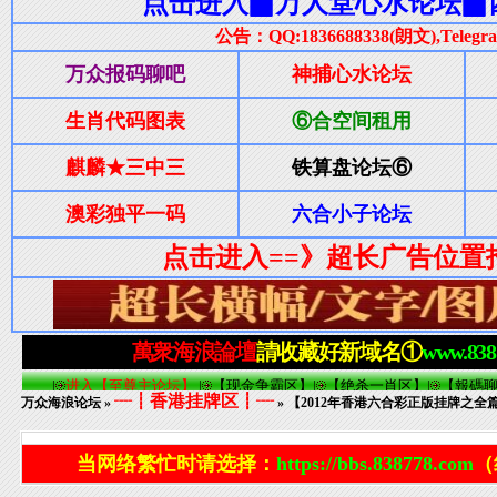
┈┋香港挂牌区┋┈
万众海浪论坛
»
» 【2012年香港六合彩正版挂牌之全篇
当网络繁忙时请选择：
https://bbs.838778.com
（