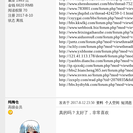
威望 1983 点
http://www.zhenshoumei.com/bbs/thread-752
金钱 6620 RMB
http://www.783001.com/forum.php?mod=vie
阅读权限 70
http://www.jhqzhd.cn/thread-424259-1-1.htm
注册 2017-8-10
http://csyygai.com/bbs/forum.php?mod=vie
状态 离线
http://bbs.kkwlkj.com/forum.php?mod=view
http://www.webbook.biz/forum.php?mod=vi
http://www.feixingaihaozhe.com/forum.php
http://www.aiduorou8.com/forum.php?mod=
http://jsrrtz.com/forum.php?mod=viewthrea
http://scltly.com/forum.php?mod=viewthrea
http://www.yxbhome.com/forum.php?mod=v
http://121.41.113.178/demo6/forum.php?mo
http://yaobbs.dianchu.com/forum.php?mod=
http://tp.sjzxskj.com/forum.php?mod=viewt
http://bbs2.biancheng365.net/forum.php?m
http://www.nvren.so/forum.php?mod=viewth
http://zzxply.com/read.php?tid=2076935&fi
http://bbs.hydtybk.com/forum.php?mod=vie
纯梅仓
发表于 2017-8-12 23:50
资料
个人空间
短消息
高级会员
真的吗？太好了，非常喜欢