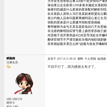
大学女生宿舍那点事儿8那个处女情结严重
诛仙青云志全剧竟1200多套衣服处女座剧
杨幂刘恺威是什么星座的星座配对解析刘恺
欢乐喜剧人原班人马打造喜剧者联盟岳云鹏
老公约炮人品有问题要离婚吗花心老公太无
胡歌的星座是什么霍建华胡歌星座揭秘
黎明被称为金句王其实是贬低自己不在意输
非法搭档黎明回应肾亏爱上厕所穿苏格兰裙
何炅栀子花开票房超4亿何炅导演处女作赚
翻译官细节不严谨完败欢乐颂内地职场剧惨
苏有朋赵薇关系怎么样?赵薇为老友开嗓献
赋融姨
发表于 2017-8-21 08:20
资料
个人空间
短消息
注册会员
不回不行了，因为楼猪太有才了。
UID 186176
精华 0
积分 189