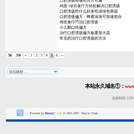
口腔溃疡有哪些含片可服
鸡蛋+绿豆食疗方轻松解决口腔溃疡
口腔溃疡吃什么好多吃深绿色果蔬
口腔溃疡偏方：蜂蜜涂抹可加速愈合
传统食疗巧治口腔溃疡
小儿鹅口疮偏方
治疗口腔溃疡偏方板栗加大蒜
常见的治疗口腔溃疡的方法
56
5/6
‹‹
1
2
3
4
5
6
››
本站永久域名①：
www
当前时区 GMT+8
Powered by
Discuz!
5.5.0
© 2001-2007, Skin by
Cool