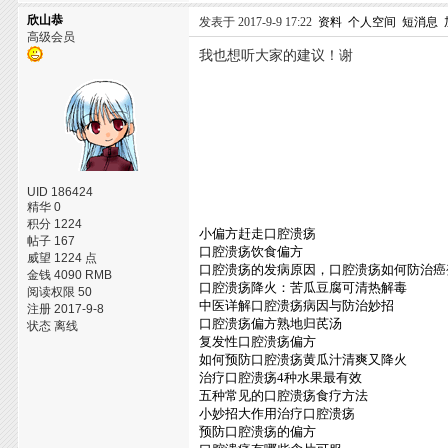
欣山恭
发表于 2017-9-9 17:22
资料
个人空间
短消息
高级会员
我也想听大家的建议！谢
UID 186424
精华 0
积分 1224
小偏方赶走口腔溃疡
帖子 167
口腔溃疡饮食偏方
威望 1224 点
口腔溃疡的发病原因，口腔溃疡如何防治癌
金钱 4090 RMB
口腔溃疡降火：苦瓜豆腐可清热解毒
阅读权限 50
中医详解口腔溃疡病因与防治妙招
注册 2017-9-8
口腔溃疡偏方熟地归芪汤
状态 离线
复发性口腔溃疡偏方
如何预防口腔溃疡黄瓜汁清爽又降火
治疗口腔溃疡4种水果最有效
五种常见的口腔溃疡食疗方法
小妙招大作用治疗口腔溃疡
预防口腔溃疡的偏方