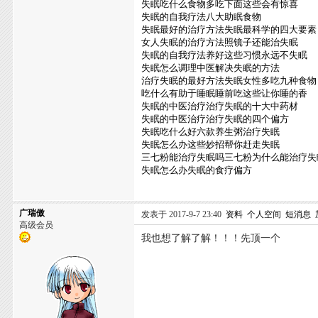
失眠吃什么食物多吃下面这些会有惊喜
失眠的自我疗法八大助眠食物
失眠最好的治疗方法失眠最科学的四大要素
女人失眠的治疗方法照镜子还能治失眠
失眠的自我疗法养好这些习惯永远不失眠
失眠怎么调理中医解决失眠的方法
治疗失眠的最好方法失眠女性多吃九种食物
吃什么有助于睡眠睡前吃这些让你睡的香
失眠的中医治疗治疗失眠的十大中药材
失眠的中医治疗治疗失眠的四个偏方
失眠吃什么好六款养生粥治疗失眠
失眠怎么办这些妙招帮你赶走失眠
三七粉能治疗失眠吗三七粉为什么能治疗失
失眠怎么办失眠的食疗偏方
广瑞傲
发表于 2017-9-7 23:40
资料
个人空间
短消息
高级会员
我也想了解了解！！！先顶一个