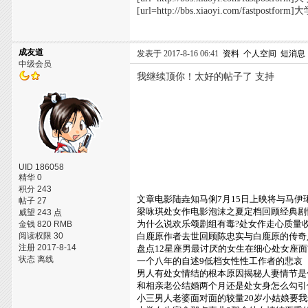
[url=http://bbs.xiaoyi.com/fast
成友道
发表于 2017-8-16 06:41
资料
个人空间
短消息
中级会员
我继续顶你！太好的帖子了 支持
UID 186058
精华 0
积分 243
文章电影陆垚知马俐7月15日上映将与马伊
帖子 27
梁咏琪处女作电影泡沫之夏定档回顾经典剧
威望 243 点
为什么说欢乐颂剧组有毒?处女作走心质量
金钱 820 RMB
阅读权限 30
白鹿原作者去世回顾陈忠实与白鹿原的传奇
注册 2017-8-14
盘点12星座男最讨厌的女生在细心处女座
状态 离线
一个八年的自述9低档女性性工作者的悲哀
男人有处女情结的根本原因揭秘人妻情节是
和相亲老公结婚两个月还是处女身怎么勾引
小三男人老婆面对面的较量20岁小姑娘要