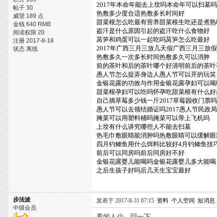
2017年本命年能去上坟吗本命年可以扫墓
帖子 30
热敷多少度合适热敷多长时间好
威望 189 点
甜菜根怎么吃最有营养甜菜根生吃还是煮熟
金钱 640 RMB
盗汗是什么原因引起的盗汗吃什么食物好
阅读权限 20
莴笋和鸡蛋可以一起吃吗莴笋怎么吃最好
注册 2017-8-18
2017年广西三月三放几天假广西三月三放假安
状态 离线
热敷多久一次多长时间热敷多久可以消肿
前的茶叶和后的茶叶哪个好清明前后的茶叶
愚人节怎么捉弄身边人愚人节可以开的玩笑
金银花露的功效与作用金银花露孕妇可以喝
甜菜根孕妇可以吃吗怀孕吃甜菜根有什么好
自己摘草莓多少钱一斤2017草莓园收门票
愚人节可以去领结婚证吗2017愚人节民政
腌菜可以用塑料桶吗腌菜可以带上飞机吗
上坟有什么讲究哪些人不能去扫墓
热毛巾敷眼睛能消肿吗热敷眼睛可以缓解眼
四月钓鲫鱼用什么饵料比较好4月钓鲫鱼技
前后可以同房吗前后同房好不好
金银花露婴儿能喝吗金银花露婴儿多大能喝
之后生孩子好吗后几天生宝宝最好
步法波
发表于 2017-8-31 07:15
资料
个人空间
短消息
中级会员
看的人少，回一下