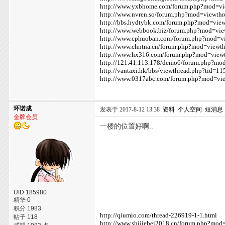
http://www.yxbhome.com/forum.php?mod=v
http://www.nvren.so/forum.php?mod=viewth
http://bbs.hydtybk.com/forum.php?mod=vie
http://www.webbook.biz/forum.php?mod=vi
http://www.cphuoban.com/forum.php?mod=v
http://www.chntna.cn/forum.php?mod=viewt
http://www.hx316.com/forum.php?mod=view
http://121.41.113.178/demo6/forum.php?mo
http://vantaxi.hk/bbs/viewthread.php?tid=1
http://www.0317abc.com/forum.php?mod=vi
环诺成
发表于 2017-8-12 13:38
资料
个人空间
短消息
金牌会员
一楼的位置好啊..
UID 185980
精华 0
积分 1983
http://qiumio.com/thread-226919-1-1.html
帖子 118
http://www.shijiebei2018.cn/forum.php?mo