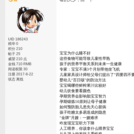
UID 186243
精华 0
积分 210
宝宝为什么睡不好
帖子 25
这些食物可能导致儿童性早熟
威望 210 点
孩子的营养平衡关系到未来一生健康
金钱 710 RMB
阅读权限 30
专家：宝宝不满3个月别带他坐飞机
注册 2017-8-22
儿童家具设计师给父母们提出了“四要四不要
状态 离线
婴幼儿“百日咳”的防治方法
宝宝喝哪些鲜榨果汁比较好
幼儿饮食要看颜色
孕期营养会影响胎宝宝智力
孕期锻炼10原则让母子健康
如何预防胎儿患先天心脏病
孩子吃糖太多易造成的隐患
“金牌”月嫂：一嫂难求
咋发现宝宝听力下降
人工喂养，你该拿什么喂养宝宝
从头顶上的发旋儿看性格