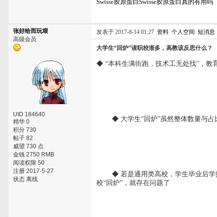
Swisse胶原蛋白Swisse胶原蛋白真的有用吗
张好给而玩艰
发表于 2017-8-14 01:27
资料
个人空间
短消息
高级会员
大学生“回炉”读职校渐多，高教该反思什么？
◆ “本科生满街跑，技术工无处找”，
UID 184640
◆ 大学生“回炉”虽然整体数量与占
精华 0
积分 730
帖子 82
威望 730 点
金钱 2750 RMB
阅读权限 50
注册 2017-5-27
◆ 若是通用类高校，学生毕业后学技
状态 离线
校“回炉”，就存在问题了