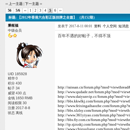
‹‹ 上一主题
|
下一主题 ››
56
5/6
‹‹
1
2
3
4
5
6
››
标题: 【2012年香港六合彩正版挂牌之全篇】 （共152期）
秉枢福
发表于 2017-8-11 00:01
资料
个人空间
短消息
中级会员
百年不遇的好帖子，不得不顶
UID 185928
精华 0
积分 430
http://raissan.cn/forum.php?mod=viewthrea
帖子 34
http://www.qudade.net/forum.php?mod=view
威望 430 点
http://www.daiyunvip.cc/forum.php?mod=vi
金钱 1650 RMB
http://bbs.kkwlkj.com/forum.php?mod=view
阅读权限 30
http://www.feixingaihaozhe.com/forum.php
注册 2017-8-8
http://bbs.xlzlsy.com/forum.php?mod=viewt
状态 离线
http://www.361yiyao.com/forum.php?mod=v
http://bbs.6y.com.cn/forum.php?mod=viewt
http://tp.sjzxskj.com/forum.php?mod=viewt
http://www.chigouliang.com/forum.php?mo