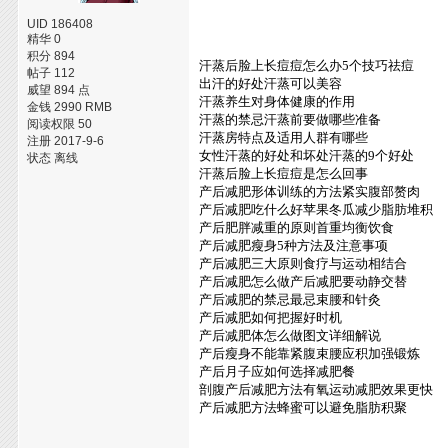
UID 186408
精华 0
积分 894
汗蒸后脸上长痘痘怎么办5个技巧祛痘
帖子 112
出汗的好处汗蒸可以美容
威望 894 点
汗蒸养生对身体健康的作用
金钱 2990 RMB
汗蒸的禁忌汗蒸前要做哪些准备
阅读权限 50
汗蒸房特点及适用人群有哪些
注册 2017-9-6
女性汗蒸的好处和坏处汗蒸的9个好处
状态 离线
汗蒸后脸上长痘痘是怎么回事
产后减肥形体训练的方法紧实腹部赘肉
产后减肥吃什么好苹果冬瓜减少脂肪堆积
产后肥胖减重的原则首重均衡饮食
产后减肥瘦身5种方法及注意事项
产后减肥三大原则食疗与运动相结合
产后减肥怎么做产后减肥要动静交替
产后减肥的禁忌最忌束腰和针灸
产后减肥如何把握好时机
产后减肥体怎么做图文详细解说
产后瘦身不能靠紧腹束腰应积加强锻炼
产后月子应如何选择减肥餐
剖腹产后减肥方法有氧运动减肥效果更快
产后减肥方法蜂蜜可以避免脂肪积聚