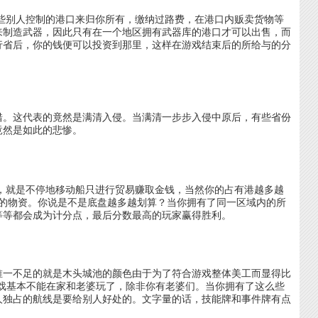
别人控制的港口来归你所有，缴纳过路费，在港口内贩卖货物等
来制造武器，因此只有在一个地区拥有武器库的港口才可以出售，而
行省后，你的钱便可以投资到那里，这样在游戏结束后的所给与的分
错。这代表的竟然是满清入侵。当满清一步步入侵中原后，有些省份
竟然是如此的悲惨。
明确，就是不停地移动船只进行贸易赚取金钱，当然你的占有港越多越
的物资。你说是不是底盘越多越划算？当你拥有了同一区域内的所
等等都会成为计分点，最后分数最高的玩家赢得胜利。
唯一不足的就是木头城池的颜色由于为了符合游戏整体美工而显得比
游戏基本不能在家和老婆玩了，除非你有老婆们。当你拥有了这么些
人独占的航线是要给别人好处的。文字量的话，技能牌和事件牌有点