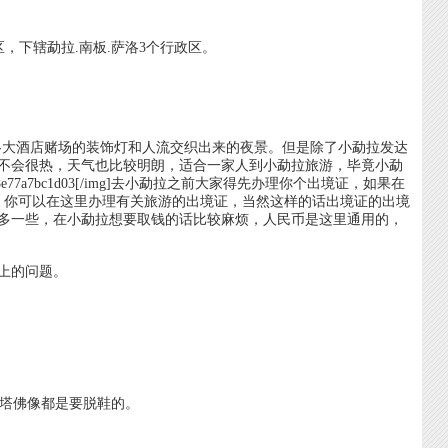
下辖勐拉.南板.萨洛3个行政区。
酒店赌场的装饰灯和人流交织出来的夜景。但是除了小勐拉发达
气不会很热，天气也比较明朗，适合一家人到小勐拉旅游，毕竟小勐
0058e77a7bc1d03[/img]去小勐拉之前大家得先办理你个出境证，如果在
，你可以在这里办理有关旅游的出境证，当然这样的话出境证的出境
多一些，在小勐拉想要取钱的话比较麻烦，人民币是这里通用的，
心交流上的问题。
里人们参拜佛塔佛像都是要脱鞋的。