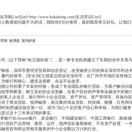
]网址导航[/url][url=http://www.kukuhong.com]生活常识[/url]
对人数感觉问题不大的话，我给你们6分推荐，真的既简单又好玩。让我们
人空间
短消息
加为好友
司（以下简称“哈立德担保”），是一家专业机构建立了长期的合作关系与
17验收，深圳市委经济贸易和信息登记，改变融资公司的保证深圳市利
履约担保等。[安全]哈立德是总部设在深圳市，在广州市市地区设有独立
，为银行和雄心，建造这座桥，永远不会改变。
利德公司积累了丰富的经验；形成了专业团队的银行贷款，为客户解决问
的纽带和桥梁；树立良好的企业形象，在客户良好的声誉和金融业中的银
相关的私人企业主，银行和中小企业贷款、资产评估、资产管理等。具体内
起诉了商业贷款、抵押融资，表达量的现金贷款，转按揭，赎楼，红色和绿
立德时刻把诚信放在第一位，成为“信心十足的客户信心和幸福，为我们服
也是过去十三年来证明的事实。
外资银行在chinese银行、农业银行、中国建设银行、中国工商银行、
银行贷款产品营销、推荐、运作，抵押贷款逾期催收、不良资产处置、一
和融资咨询和运营相关服务的中小企业数以万计的行业。