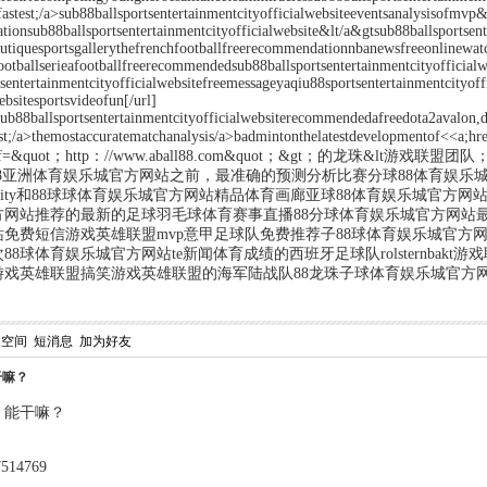
efastest;/a>sub88ballsportsentertainmentcityofficialwebsiteeventsanalysisofmv
tionsub88ballsportsentertainmentcityofficialwebsite&lt/a&gtsub88ballsportsent
outiquesportsgallerythefrenchfootballfreerecommendationnbanewsfreeonlinewatc
footballserieafootballfreerecommendedsub88ballsportsentertainmentcityofficia
rtsentertainmentcityofficialwebsitefreemessageyaqiu88sportsentertainmentcityo
ebsitesportsvideofun[/url]
ub88ballsportsentertainmentcityofficialwebsiterecommendedafreedota2avalon,
adcast;/a>themostaccuratematchanalysis/a>badmintonthelatestdevelopment
&quot；http：//www.aball88.com&quot；&gt；的龙珠&lt游戏联盟团队
球88亚洲体育娱乐城官方网站之前，最准确的预测分析比赛分球88体育娱乐
2ig.vitality和88球球体育娱乐城官方网站精品体育画廊亚球88体育娱
方网站推荐的最新的足球羽毛球体育赛事直播88分球体育娱乐城官方网站最
免费短信游戏英雄联盟mvp意甲足球队免费推荐子88球体育娱乐城官方
88球体育娱乐城官方网站te新闻体育成绩的西班牙足球队rolsternbak
戏英雄联盟搞笑游戏英雄联盟的海军陆战队88龙珠子球体育娱乐城官方网
人空间
短消息
加为好友
干嘛？
，能干嘛？
4769