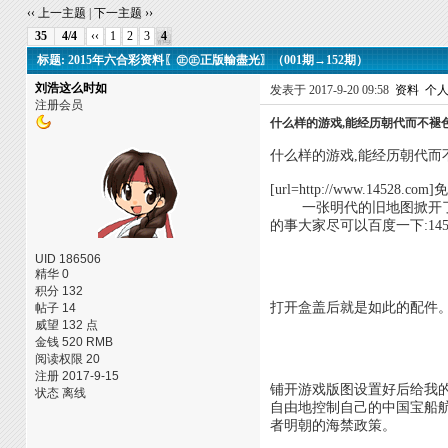
‹‹ 上一主题
|
下一主题 ››
35
4/4
‹‹
1
2
3
4
标题: 2015年六合彩资料〖㊣㊣正版輸盡光〗（001期→152期）
刘浩这么时如
发表于 2017-9-20 09:58
资料
个
注册会员
什么样的游戏,能经历朝代而不褪
什么样的游戏,能经历朝代而
[url=http://www.14528.co
一张明代的旧地图掀开了这
的事大家尽可以百度一下:1
UID 186506
精华 0
积分 132
打开盒盖后就是如此的配件
帖子 14
威望 132 点
金钱 520 RMB
阅读权限 20
注册 2017-9-15
铺开游戏版图设置好后给我
状态 离线
自由地控制自己的中国宝船
者明朝的海禁政策。