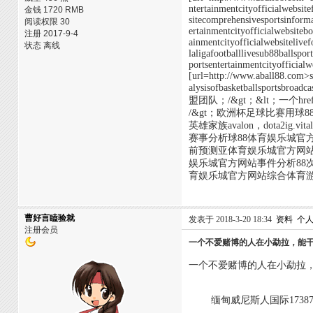
ntertainmentcityofficialwebsit
金钱 1720 RMB
sitecomprehensivesportsinforma
阅读权限 30
ertainmentcityofficialwebsiteb
注册 2017-9-4
ainmentcityofficialwebsitelive
状态 离线
laligafootballlivesub88ballspo
portsentertainmentcityofficialw
[url=http://www.aball88.com>s
alysisofbasketballsportsbro
盟团队；/&gt；&lt；一个href=
/&gt；欧洲杯足球比赛用
英雄家族avalon，dota
赛事分析球88体育娱乐城官
前预测亚体育娱乐城官方网站
娱乐城官方网站事件分析88次
育娱乐城官方网站综合体育游
曹好言瞌验就
发表于 2018-3-20 18:34
资料
个
注册会员
一个不爱赌博的人在小勐拉，能
一个不爱赌博的人在小勐拉
缅甸威尼斯人国际1738751