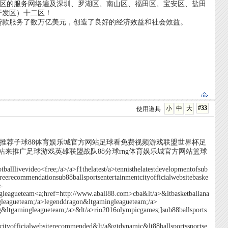
圳地区的服务网络遍及深圳、罗湖区、南山区、福田区、宝安区、盐田
开发区）十二区！
贷款服务了数万亿美元，创造了良好的经济效益和社会效益。
#33
小
中
大
使用道具
费推荐子球88体育娱乐城官方网站足球看免费视频游戏联盟世界杯足
方网站来推广足球游戏英雄联盟战队88分球rng体育娱乐城官方网站篮球
balllivevideo<free;/a>/a>f1thelatest/a>tennisthelatestdevelopmentofsub
reerecommendationsub88ballsportsentertainmentcityofficialwebsitebaske
-
gleagueteam<a;href=http://www.aball88.com>cba&lt/a>&ltbasketballana
gleagueteam;/a>legenddragon&ltgamingleagueteam;/a>
isvg&ltgamingleagueteam;/a>&lt/a>rio2016olympicgames;]sub88ballsports
tcityofficialwebsiterecommended&lt/a&gtdynamic&lt88ballsportssportse