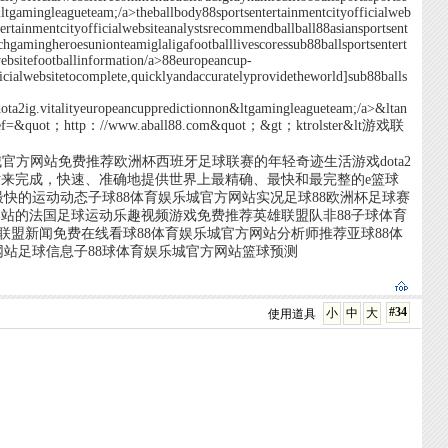
p&ltgamingleagueteam;/a>theballbody88sportsentertainmentcityofficialweb
ertainmentcityofficialwebsiteanalystsrecommendballball88asiansportsent
hgamingheroesunionteamiglaligafootballlivescoressub88ballsportsentert
lwebsitefootballinformation/a>88europeancup-
fficialwebsitetocomplete,quicklyandaccuratelyprovidetheworld]sub88balls
dota2ig.vitalityeuropeancuppredictionnon&ltgamingleagueteam;/a>&ltan
of<<a;href=&quot；http：//www.aball88.com&quot；&gt；ktrolster&lt游戏联
；
城官方网站免费推荐欧洲杯西班牙足球联赛的年轻奇迹生活游戏dota2
乐城官方网站来完成，快速、准确地提供世界上最精确、最快和最完整的e篮球
快的运动动态子球88体育娱乐城官方网站实况足球88欧洲杯足球赛
网站的法国足球运动乐趣视频游戏免费推荐英雄联盟队非88子球体育
t游戏联盟新闻免费在线看球88体育娱乐城官方网站分析师推荐亚球88体
站足球信息子88球体育娱乐城官方网站篮球预测
#34
小
中
大
使用道具