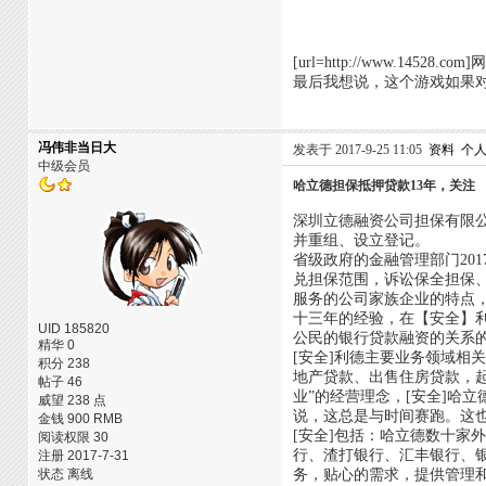
[url=http://www.14528.com
最后我想说，这个游戏如果
冯伟非当日大
发表于 2017-9-25 11:05
资料
个
中级会员
哈立德担保抵押贷款13年，关注
深圳立德融资公司担保有限公
并重组、设立登记。
省级政府的金融管理部门20
兑担保范围，诉讼保全担保、
服务的公司家族企业的特点
十三年的经验，在【安全】
UID 185820
公民的银行贷款融资的关系
精华 0
[安全]利德主要业务领域
积分 238
地产贷款、出售住房贷款，
帖子 46
业”的经营理念，[安全]哈
威望 238 点
说，这总是与时间赛跑。这
金钱 900 RMB
[安全]包括：哈立德数十家
阅读权限 30
行、渣打银行、汇丰银行、
注册 2017-7-31
状态 离线
务，贴心的需求，提供管理