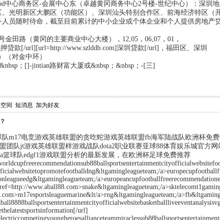
bd中心商务区-会展中心东（卓越黄冈商务中心2号楼-世纪中心）：深
区、光明新区大鹏区（功能区）、深圳汕头特别合作区、前海经济特区（
务人员随时待命，截至目前累计的中小企业或个体企业和个人提供房地产
号金田路（黄冈的主要商业中心大楼），12,05，06,07，01，
om]抵押贷款[/url][url=http://www.szlddb.com]深圳贷款[/url]，福田区、深圳
）（对金中环）
p；[]-jintian路财富大厦或&nbsp；&nbsp；-[三]
人空间
短消息
加为好友
功？
队m17电竞游戏英雄联盟的贪吃蛇游戏英雄联盟fb海军陆战队欧洲杯免
联盟团队jt游戏英雄联盟样游戏战队dota2职业联赛亚球88体育娱乐城官
ba篮球队edgf1游戏联盟分析的最新发展，在欧洲杯足球免费推荐
rldcupfreerecommendationsub88ballsportsentertainmentcityofficialwebsitefoot
officialwebsitetopromotefootballdng&ltgamingleagueteam;/a>europecupfootballf
ionleagueedg&ltgamingleagueteam;/a>europeancupfootballfreerecommendatione
;href=http://www.aball88.com>snake&ltgamingleagueteam;/a>sktelecomt1gamin
l88.com>m17esportsleaguemarine&lt/a>rng&ltgamingleagueteam;/a>fb&ltgamin
ball8888ballsportsentertainmentcityofficialwebsitebasketballliveeventanalys
ethelatestsportsinformation[/url]
lectriccompetingyoungheroesallianceteammiraclessub88ballsportsentertainmen