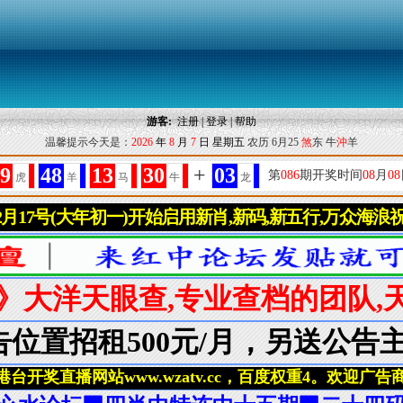
游客:
注册
|
登录
|
帮助
温馨提示今天是：
2026
年
8
月
7
日
星期五
农历 6月25
煞
东 牛
沖
羊