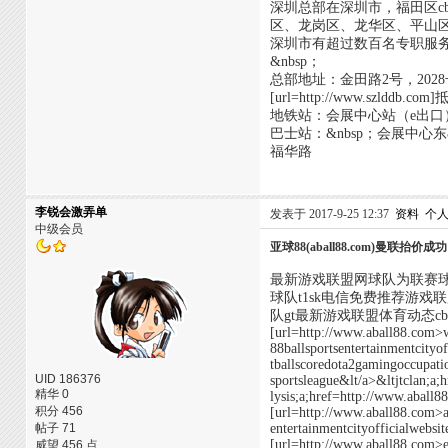
深圳总部在深圳市，福田区c
区、龙岗区、龙华区、平山
深圳市有超过数百名专职服
&nbsp；
总部地址：金田路2号，2028
[url=http://www.szlddb.c
地铁站：会展中心站（e出口
巴士站：&nbsp；会展中心东&nbs
福华路
李锐会激弄单
发表于 2017-9-25 12:37
资料
个
中级会员
亚球88(aball88.com)曼联抬价成
最新游戏联盟网球队为联赛球
球队t1sk电信免费推荐游戏
队gt最新游戏联盟体育动态c
[url=http://www.aball88.com>wo
88ballsportsentertainmentcity
tballscoredota2gamingoccupat
UID 186376
sportsleague&lt/a>&ltjtclan;a
精华 0
lysis;a;href=http://www.abal
积分 456
[url=http://www.aball88.com>a
帖子 71
entertainmentcityofficialwebsit
[url=http://www.aball88.com>e
威望 456 点