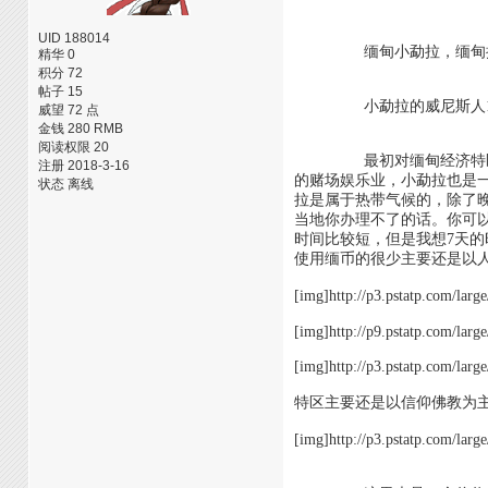
UID 188014
缅甸小勐拉，缅甸掸邦第四
精华 0
积分 72
帖子 15
小勐拉的威尼斯人17387
威望 72 点
金钱 280 RMB
阅读权限 20
最初对缅甸经济特区的印象
注册 2018-3-16
的赌场娱乐业，小勐拉也是
状态 离线
拉是属于热带气候的，除了晚秋和冬天这
当地你办理不了的话。你可
时间比较短，但是我想7天
使用缅币的很少主要还是以
[img]http://p3.pstatp
[img]http://p9.pstatp.com/lar
[img]http://p3.pstatp.com/lar
特区主要还是以信仰佛教为
[img]http://p3.pstat