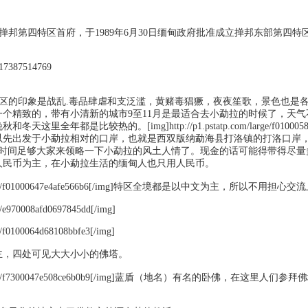
特区首府，于1989年6月30日缅甸政府批准成立掸邦东部第四特区，
514769
是战乱.毒品肆虐和支泛滥，黄赌毒猖獗，夜夜笙歌，景色也是各大
一个精致的，带有小清新的城市9至11月是最适合去小勐拉的时候了，天
里全年都是比较热的。[img]http://p1.pstatp.com/large/f010
以先出发于小勐拉相对的口岸，也就是西双版纳勐海县打洛镇的打洛口岸
的时间足够大家来领略一下小勐拉的风土人情了。现金的话可能得带得尽量
人民币为主，在小勐拉生活的缅甸人也只用人民币。
.com/large/f01000647e4afe566b6[/img]特区全境都是以中文为主，所以不用担
ge/e970008afd0697845dd[/img]
ge/f0100064d68108bbfe3[/img]
主，四处可见大大小小的佛塔。
p.com/large/f7300047e508ce6b0b9[/img]蓝盾（地名）有名的卧佛，在这