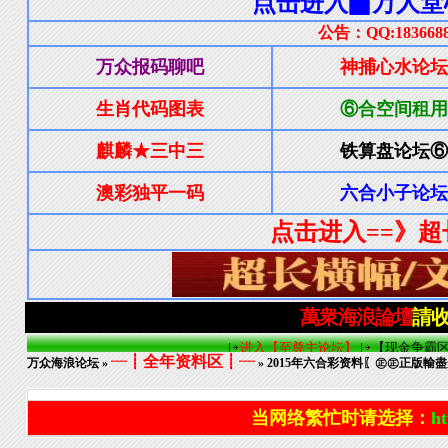
┈┋全年资料区┋┈
万众海浪论坛
»
» 2015年六合彩资料〖㊣㊣正版輸盡
当网络繁忙时请选择：
ht