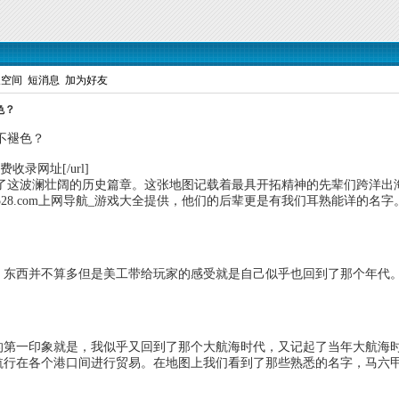
人空间
短消息
加为好友
色？
不褪色？
m]免费收录网址[/url]
波澜壮阔的历史篇章。这张地图记载着最具开拓精神的先辈们跨洋出海
4528.com上网导航_游戏大全提供，他们的后辈更是有我们耳熟能详的
。东西并不算多但是美工带给玩家的感受就是自己似乎也回到了那个年代
的第一印象就是，我似乎又回到了那个大航海时代，又记起了当年大航海时
航行在各个港口间进行贸易。在地图上我们看到了那些熟悉的名字，马六