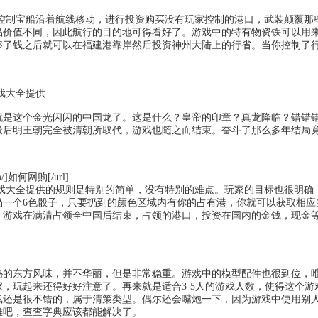
宝船沿着航线移动，进行投资购买没有玩家控制的港口，武装颠覆那些
品价值不同，因此航行的目的地可得看好了。游戏中的特有物资铁可以用
够了钱之后就可以在福建港靠岸然后投资神州大陆上的行省。当你控制了
游戏大全提供
就是这个金光闪闪的中国龙了。这是什么？皇帝的印章？真龙降临？错错
最后明王朝完全被清朝所取代，游戏也随之而结束。奋斗了那么多年结局
com/]如何网购[/url]
网导航_游戏大全提供的规则是特别的简单，没有特别的难点。玩家的目标也很
扔一个6色骰子，只要扔到的颜色区域内有你的占有港，你就可以获取相应
。游戏在满清占领全中国后结束，占领的港口，投资在国内的金钱，现金
秘的东方风味，并不华丽，但是非常稳重。游戏中的模型配件也很到位，
，玩起来还得好好注意了。再来就是适合3-5人的游戏人数，使得这个
戏还是很不错的，属于清策类型。偶尔还会嘴炮一下，因为游戏中使用别
难吧，查查字典应该都能解决了。