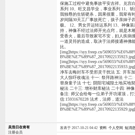
保施工过程中避免事故平安吉祥。兑宫白
系列 10、旺文昌学业，事业系列 11
我独尊的生斩硬杀，因果很重，我辈有时
岁间隔30天工厂事故死亡，孩子亲婶子
极。 12、男女开运转运系列 13、神
持，神像不经过法师开光点窍，就是木
受香火，最后导致家宅不安，妇人疾病缠身
一道灵符的造成，取决于法师接通神佛
比。
[img]https://syy.freep.cn/56903
B%BE%E7%89%87_20170922135923.jpg[
[img]https://syy.freep.cn/56903
B%BE%E7%89%87_201709221359
净车去晦封车不受邪灵干扰法 五: 开车加持
大人惊吓收魂法 十一: 祭拜路神法 十二:
替身童子法 十七: 阴阳宅城隍土地买地契法
秘法 二十三: 增补财库秘法 二十四: 神
备注: 师父会给每一位弟子开功灌顶，打开玄关
信:15931670228 法术，法师，道法
[img]https://syy.freep.cn/56903
B%BE%E7%89%87_20170922135929.jpg[
吴浩日在肯有
发表于 2017-10-21 04:42
资料
个人空间
短消
注册会员