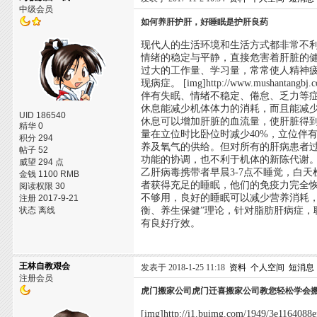
中级会员
如何养肝护肝，好睡眠是护肝良药
现代人的生活环境和生活方式都非常不
情绪的稳定与平静，直接危害着肝脏的健
过大的工作量、学习量，常常使人精神
现病症。 [img]http://www.mushantangbj
伴有失眠、情绪不稳定、倦怠、乏力等
休息能减少机体体力的消耗，而且能减
UID 186540
休息可以增加肝脏的血流量，使肝脏得
精华 0
量在立位时比卧位时减少40%，立位伴有
积分 294
养及氧气的供给。但对所有的肝病患者
帖子 52
功能的协调，也不利于机体的新陈代谢。
威望 294 点
乙肝病毒携带者早晨3-7点不睡觉，白
金钱 1100 RMB
者获得充足的睡眠，他们的免疫力完全
阅读权限 30
不够用，良好的睡眠可以减少营养消耗，
注册 2017-9-21
状态 离线
衡、养生保健”理论，针对脂肪肝病症
有良好疗效。
王林自教艰会
发表于 2018-1-25 11:18
资料
个人空间
短消息
注册会员
虎门搬家公司虎门迁喜搬家公司教您轻松学会
[img]http://i1.buimg.com/1949