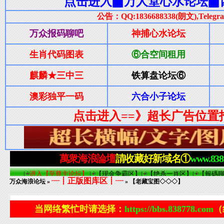
┈┋正版图库区┋┈
万众海浪论坛
»
» 【老藏宝图◇◇◇】
当网络繁忙时请选择：
https://bbs.838778.com
（