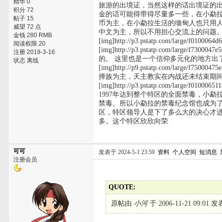
精华 0
旅游的出境证，当然这样的话出境证的
积分 72
金的话可能得带得尽量多一些，在小勐
帖子 15
币为主，在小勐拉生活的缅甸人也只用人民币。 [img]h
威望 72 点
中文为主，所以不用担心交流上的问题。 [img]http://
金钱 280 RMB
[img]http://p3.pstatp.com/lar
阅读权限 20
[img]http://p3.pstatp.com/la
注册 2018-3-16
的。 这里也是一个信仰多元化的地方出
状态 离线
[img]http://p9.pstatp.com/la
掸族为主，天主教实在内战还未结束期
[img]http://p3.pstatp.com/lar
1997年达到整个特区的全面禁毒，小
禁毒。所以小勐拉的禁毒纪念馆也成为
区，特区领导人是下了多么大的决心才
多。这个特区欣欣向荣
可可
发表于 2024-5-1 23:59
资料
个人空间
短消息
注册会员
QUOTE:
原帖由
小河
于 2006-11-21 09:01 