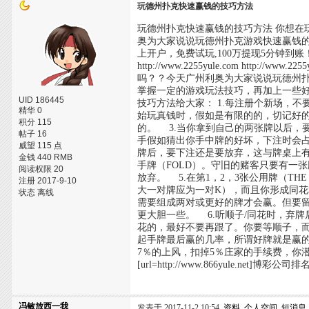
玩德州扑克快速赢钱的技巧方法
玩德州扑克快速赢钱的技巧方法 你想
奥为大家说说玩德州扑克游戏快速赢钱的
上开户，免费试玩,100万提现5分钟到账！！！是男人都喜
http://www.2255yule.com ht
吗？？今天广州利奥为大家说说玩德州
掌握一定的游戏玩法技巧，再加上一些
UID 186445
技巧方法给大家： 1.每注册个新场，
精华 0
始玩真钱时，假如是有限的的，切记好
积分 115
的。 3.当你拿到自己的两张牌以后，
帖子 16
手假如猜出你手中牌的好坏，下注时会占
威望 115 点
牌后，要下注还是要放弃，这与牌桌上有
金钱 440 RMB
手牌（FOLD）。守旧的赌客只要有一
阅读权限 20
放弃。 5.在第1，2，3张公用牌（TH
注册 2017-9-10
大一对牌应为一对K），而且你形成同花
状态 离线
需要组成两对或更好的牌才会赢。但要留
更大胆一些。 6.听顺子/同花时，弃牌
花的，最好不要再跟了。你要等顺子，
起手牌最后赢的几率，所谓好牌就是赢的
7％的上风，扣掉5％庄家的手续费，你潜在的收益率就
[url=http://www.866yule.net]博彩公司排名[
冯敏放西一我
发表于 2017-11-2 10:54
资料
个人空间
短消息