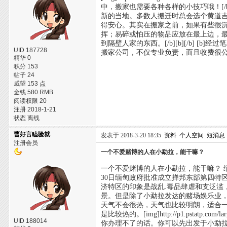
中，搬家也需要各种各样的小技巧哦！[/b][
新的当地。多数人搬迁时总会选个黄道
得安心。其实在搬家之前，如果有些很
挥；易碎或怕压的物品应放在最上边，
到隔壁人家的东西。[/b][b][/b]
UID 187728
搬家公司，不仅专业负责，而且收费很公
精华 0
积分 153
帖子 24
威望 153 点
金钱 580 RMB
阅读权限 20
注册 2018-1-21
状态 离线
曹好言瞌验就
发表于 2018-3-20 18:35
资料
个人空间
短消息
注册会员
一个不爱赌博的人在小勐拉，能干嘛？
一个不爱赌博的人在小勐拉，能干嘛？ 缅甸
30日缅甸政府批准成立掸邦东部第四特区，下
济特区的印象是战乱.毒品肆虐和支泛
景。但是除了小勐拉发达的赌场娱乐业，
天气不会很热，天气也比较明朗，适合
是比较热的。[img]http://p1.pstatp.
UID 188014
你办理不了的话。你可以先出发于小勐