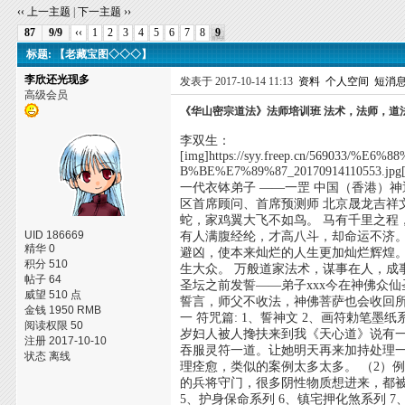
‹‹ 上一主题
|
下一主题 ››
87
9/9
‹‹
1
2
3
4
5
6
7
8
9
标题: 【老藏宝图◇◇◇】
李欣还光现多
发表于 2017-10-14 11:13
资料
个人空间
短消
高级会员
《华山密宗道法》法师培训班 法术，法师，道法?
李双生：
[img]https://syy.freep.cn/56903
B%BE%E7%89%87_2017091411
一代衣钵弟子 ——一罡 中国（香港）神
区首席顾问、首席预测师 北京晟龙吉祥
蛇，家鸡翼大飞不如鸟。 马有千里之
UID 186669
有人满腹经纶，才高八斗，却命运不济
精华 0
避凶，使本来灿烂的人生更加灿烂辉煌
积分 510
生大众。 万般道家法术，谋事在人，成
帖子 64
圣坛之前发誓——弟子xxx今在神佛众
威望 510 点
誓言，师父不收法，神佛菩萨也会收回
金钱 1950 RMB
一 符咒篇: 1、誓神文 2、画符勅笔墨
阅读权限 50
岁妇人被人搀扶来到我《天心道》说有
注册 2017-10-10
吞服灵符一道。让她明天再来加持处理
状态 离线
理痊愈，类似的案例太多太多。 （2）
的兵将守门，很多阴性物质想进来，都被
5、护身保命系列 6、镇宅押化煞系列