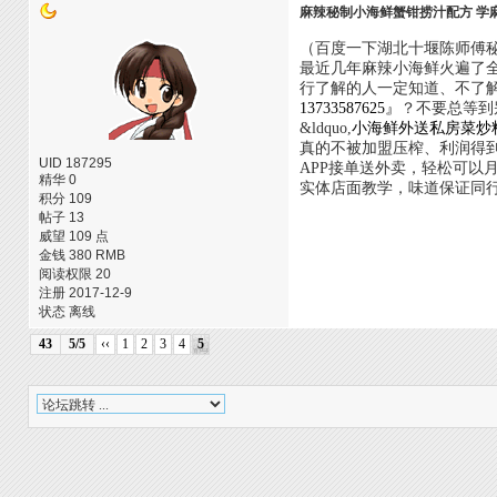
麻辣秘制小海鲜蟹钳捞汁配方 学
（百度一下湖北十堰陈师傅秘制麻
最近几年麻辣小海鲜火遍了全
行了解的人一定知道、不了
13733587625』
？不要总等到
&ldquo,
小海鲜外送私房菜炒
真的不被加盟压榨、利润得
UID 187295
APP接单送外卖，轻松可以
精华 0
实体店面教学，味道保证同
积分 109
帖子 13
威望 109 点
金钱 380 RMB
阅读权限 20
注册 2017-12-9
状态 离线
43
5/5
‹‹
1
2
3
4
5