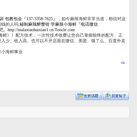
教包会『137-3358-7625』
，如今麻辣海鲜非常当道，相信对这
钱的人吗,
秘制麻辣醉蟹钳 学麻辣小海鲜『电话微信
吧。
http://malaxiaohaixian1.cn.Toocle.com
小海鲜》》配方技术，一次性技术收费让您自己掌握较终的配方、正
投入少、收入高、也可以不开店面在微信、美团、饿了么、百度外卖
辣小海鲜事业