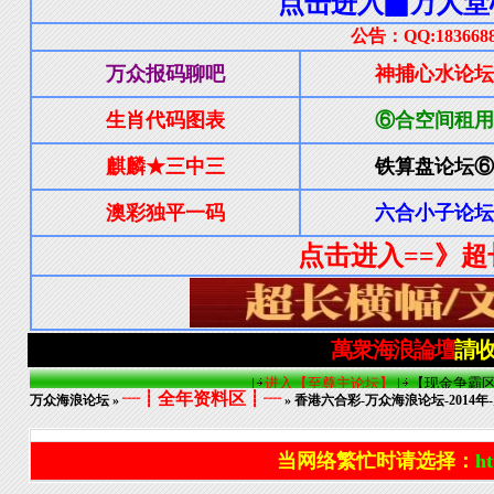
┈┋全年资料区┋┈
万众海浪论坛
»
» 香港六合彩-万众海浪论坛-2014年
当网络繁忙时请选择：
ht