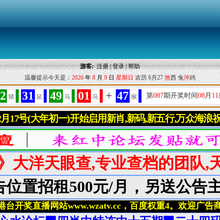
游客:
注册
|
登录
|
帮助
温馨提示今天是：
2026
年
8
月
9
日
星期日
农历 6月27
煞
西 兔
沖
鸡