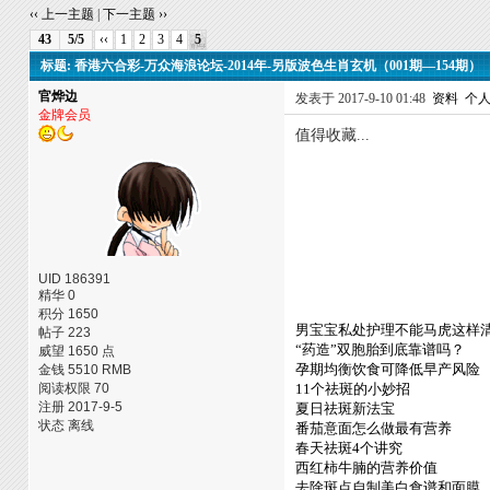
‹‹ 上一主题
|
下一主题 ››
43
5/5
‹‹
1
2
3
4
5
标题: 香港六合彩-万众海浪论坛-2014年-另版波色生肖玄机（001期—154期）
官烨边
发表于 2017-9-10 01:48
资料
个
金牌会员
值得收藏...
UID 186391
精华 0
积分 1650
男宝宝私处护理不能马虎这样
帖子 223
“药造”双胞胎到底靠谱吗？
威望 1650 点
孕期均衡饮食可降低早产风险
金钱 5510 RMB
阅读权限 70
11个祛斑的小妙招
注册 2017-9-5
夏日祛斑新法宝
状态 离线
番茄意面怎么做最有营养
春天祛斑4个讲究
西红柿牛腩的营养价值
去除斑点自制美白食谱和面膜