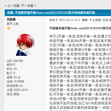
‹‹ 上一主题
|
下一主题 ››
标题: 手游服务端开服41mk.comQQ1325876192惊天动地服务端开服
升阶陛
发表于 2025-10-13 18:21
资料
个人空间
主页
新手上路
手游服务端开服41mk.comQQ1325876192
倚天2开服一条龙|龙驹开服一条龙|魔力
奇迹开服一条龙|Mu开服一条龙|征途开
天堂2开服一条龙|传奇3开服一条龙|传
挑战开服一条龙|希望ol开服一条龙|骑
诛仙开服一条龙|密传开服一条龙|乱勇ol
魔兽世界开服一条龙|魔域开服一条龙|传奇
UID 189785
魔钥开服一条龙|千年开服一条龙|天上碑
精华 0
飞飞ol开服一条龙|冒险岛开服一条龙|
积分 15
梦幻西游开服一条龙|决战开服一条龙|洛
帖子 3
美丽世界开服一条龙|惊天动地开服一条
威望 15 点
墨香开服一条龙|墨湘开服一条龙|棋牌开
金钱 70 RMB
端游开服一条龙|弹弹堂开服一条龙|问道
阅读权限 10
烈焰开服一条龙|dnf开服一条龙|征服
注册 2025-10-9
状态 离线
红月开服一条龙|新魔界开服一条龙|神泣
传说ol开服一条龙|丝路传说开服一条龙
玩游戏不如开游戏,自己当GM卖游戏道具
最低几百就能成为暴利游戏老板!一切技