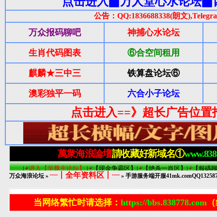
┈┋全年资料区┋┈
万众海浪论坛
»
» 手游服务端开服41mk.comQQ132
当网络繁忙时请选择：
https://bbs.838778.com
（