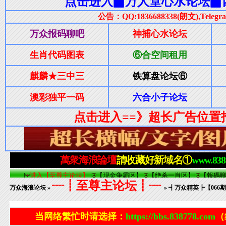
┈┋至尊主论坛┋┈
万众海浪论坛
»
» ┫万众精英┣【06
当网络繁忙时请选择：
https://bbs.838778.com
（