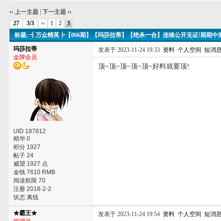
‹‹ 上一主题
|
下一主题 ››
27
3/3
‹‹
1
2
3
标题: ┫万众精英┣【066期】【玛莎拉蒂】【绝杀一合】连续公开见证!期期中
玛莎拉蒂
发表于 2023-11-24 19:33
资料
个人空间
短消
金牌会员
顶~顶~顶~顶~顶~好料就要顶!
UID 187812
精华 0
积分 1927
帖子 24
威望 1927 点
金钱 7610 RMB
阅读权限 70
注册 2018-2-2
状态 离线
★霸王★
发表于 2023-11-24 19:54
资料
个人空间
短消