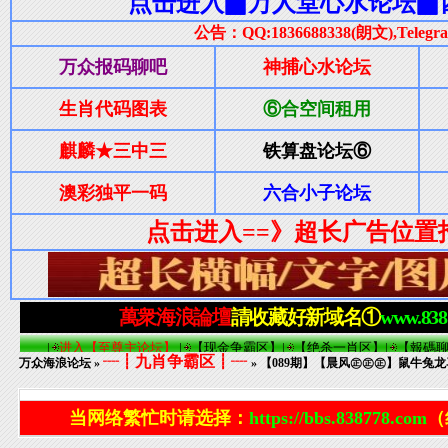
┈┋九肖争霸区┋┈
万众海浪论坛
»
» 【089期】【晨风㊣㊣㊣】鼠牛兔龙
当网络繁忙时请选择：
https://bbs.838778.com
（