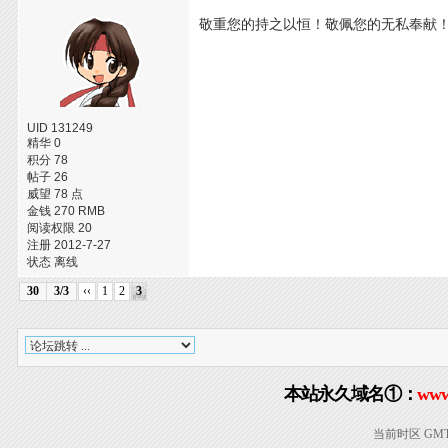
敬重您的持之以恒！敬佩您的无私奉献
UID 131249
精华 0
积分 78
帖子 26
威望 78 点
金钱 270 RMB
阅读权限 20
注册 2012-7-27
状态 离线
30
3/3
‹‹
1
2
3
本站永久域名①：
www
当前时区 GMT+8