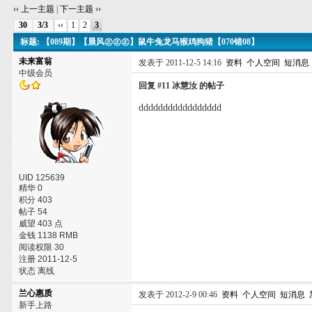
‹‹ 上一主题
|
下一主题 ››
30
3/3
‹‹
1
2
3
标题: 【089期】【晨风㊣㊣㊣】鼠牛兔龙马猴鸡狗猪【070错08】
未来富翁
发表于 2011-12-5 14:16
资料
个人空间
短消息
中级会员
回复 #11 冰慧汝 的帖子
ddddddddddddddddd
UID 125639
精华 0
积分 403
帖子 54
威望 403 点
金钱 1138 RMB
阅读权限 30
注册 2011-12-5
状态 离线
兰心惠质
发表于 2012-2-9 00:46
资料
个人空间
短消息
新手上路